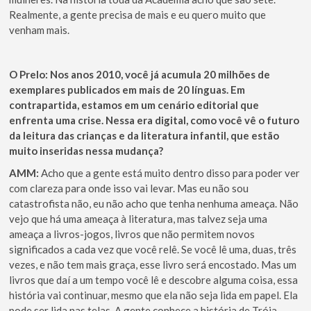
Realmente, a gente precisa de mais e eu quero muito que
venham mais.
O Prelo: Nos anos 2010, você já acumula 20 milhões de
exemplares publicados em mais de 20 línguas. Em
contrapartida, estamos em um cenário editorial que
enfrenta uma crise. Nessa era digital, como você vê o futuro
da leitura das crianças e da literatura infantil, que estão
muito inseridas nessa mudança?
AMM:
Acho que a gente está muito dentro disso para poder ver
com clareza para onde isso vai levar. Mas eu não sou
catastrofista não, eu não acho que tenha nenhuma ameaça. Não
vejo que há uma ameaça à literatura, mas talvez seja uma
ameaça a livros-jogos, livros que não permitem novos
significados a cada vez que você relê. Se você lê uma, duas, três
vezes, e não tem mais graça, esse livro será encostado. Mas um
livros que daí a um tempo você lê e descobre alguma coisa, essa
história vai continuar, mesmo que ela não seja lida em papel. Ela
pode ser lida nas telas. A gente conhece a história de Tróia