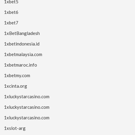
1xbet5
1xbet6
1xbet7
1xBetBangladesh
1xbetindonesia.id
1xbetmalaysia.com
1xbetmaroc.info
1xbetmy.com
1xcinta.org
1xluckystarcasino.com
1xluckystarcasino.com
1xluckystarcasino.com
1xslot-arg