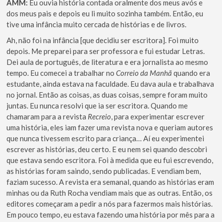
AMM:
Eu ouvia história contada oralmente dos meus avós e
dos meus pais e depois eu li muito sozinha também. Então, eu
tive uma infância muito cercada de histórias e de livros.
Ah, não foi na infância [que decidiu ser escritora]. Foi muito
depois. Me preparei para ser professora e fui estudar Letras.
Dei aula de português, de literatura e era jornalista ao mesmo
tempo. Eu comecei a trabalhar no
Correio da Manhã
quando era
estudante, ainda estava na faculdade. Eu dava aula e trabalhava
no jornal. Então as coisas, as duas coisas, sempre foram muito
juntas. Eu nunca resolvi que ia ser escritora. Quando me
chamaram para a revista
Recreio
, para experimentar escrever
uma história, eles iam fazer uma revista nova e queriam autores
que nunca tivessem escrito para criança… Aí eu experimentei
escrever as histórias, deu certo. E eu nem sei quando descobri
que estava sendo escritora. Foi à medida que eu fui escrevendo,
as histórias foram saindo, sendo publicadas. E vendiam bem,
faziam sucesso. A revista era semanal, quando as histórias eram
minhas ou da Ruth Rocha vendiam mais que as outras. Então, os
editores começaram a pedir a nós para fazermos mais histórias.
Em pouco tempo, eu estava fazendo uma história por mês para a