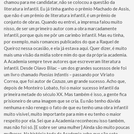
chamou para me candidatar, não se colocou a questão da
literatura infantil. Eu já tinha ganho o prêmio Machado de Assis,
que não é um prêmio de literatura infantil, é um prêmio de
conjunto de obras. Quando eu entrei, a imprensa falou muito
nisso, de ser um primeiro autor com a obra marcadamente
infantil, porque quis me pôr um carimbo infantil. Mas eu tinha,
por exemplo, mais romances publicados do que a Raquel de
Queiroz nessa ocasião, e ela já estava aqui. Quer dizer, é muito
mais uma visão da mídia sobre mim do que da própria academia.
A Academia sempre teve autores que escreveram literatura
infantil. Desde Olavo Bilac – um dos grandes sucessos dele foi
um livro chamado
Poesias Infantis
– passando por Viriato
Correa, que foi autor de
Cazuza
, um grande sucesso. Acho que,
depois de Monteiro Lobato, foi o maior sucesso infantil da
primeira metade do século XX. Mas também é isso, a gente fica
prisioneiro de uma imagem que se cria. Eu não tenho dúvida
nenhuma e não renego o fato de que eu tenho uma obra infantil
muito visível, muito importante para mim e eu tenho o maior
respeito por ela. Sei que a Academia reconheceu isso também,
mas não foi só. [E sobre ser uma mulher] Ainda são muito poucas
mulheres. Na história toda da Academia acho que são sete.