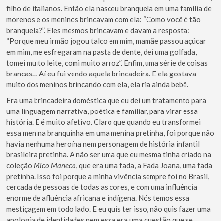
filho de italianos. Então ela nasceu branquela em uma família de
morenos e os meninos brincavam com ela: “Como você é tão
branquela?”. Eles mesmos brincavam e davam a resposta:
“Porque meu irmão jogou talco em mim, mamãe passou açúcar
em mim, me esfregaram na pasta de dente, dei uma golfada,
tomei muito leite, comi muito arroz”. Enfim, uma série de coisas
brancas… Aí eu fui vendo aquela brincadeira. E ela gostava
muito dos meninos brincando com ela, ela ria ainda bebê.
Era uma brincadeira doméstica que eu dei um tratamento para
uma linguagem narrativa, poética e familiar, para virar essa
história. E é muito afetivo. Claro que quando eu transformei
essa menina branquinha em uma menina pretinha, foi porque não
havia nenhuma heroína nem personagem de história infantil
brasileira pretinha. A não ser uma que eu mesma tinha criado na
coleção
Mico Maneco
, que era uma fada, a Fada Joana, uma fada
pretinha. Isso foi porque a minha vivência sempre foi no Brasil,
cercada de pessoas de todas as cores, e com uma influência
enorme de afluência africana e indígena. Nós temos essa
mestiçagem em todo lado. E eu quis ter isso, não quis fazer uma
apologia de identidades nem essa era uma questão que se