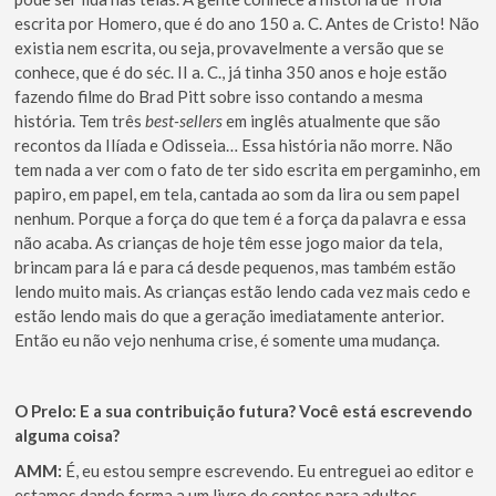
escrita por Homero, que é do ano 150 a. C. Antes de Cristo! Não
existia nem escrita, ou seja, provavelmente a versão que se
conhece, que é do séc. II a. C., já tinha 350 anos e hoje estão
fazendo filme do Brad Pitt sobre isso contando a mesma
história. Tem três
best-sellers
em inglês atualmente que são
recontos da Ilíada e Odisseia… Essa história não morre. Não
tem nada a ver com o fato de ter sido escrita em pergaminho, em
papiro, em papel, em tela, cantada ao som da lira ou sem papel
nenhum. Porque a força do que tem é a força da palavra e essa
não acaba. As crianças de hoje têm esse jogo maior da tela,
brincam para lá e para cá desde pequenos, mas também estão
lendo muito mais. As crianças estão lendo cada vez mais cedo e
estão lendo mais do que a geração imediatamente anterior.
Então eu não vejo nenhuma crise, é somente uma mudança.
O Prelo:
E a sua contribuição futura? Você está escrevendo
alguma coisa?
AMM:
É, eu estou sempre escrevendo. Eu entreguei ao editor e
estamos dando forma a um livro de contos para adultos