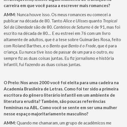
carreira em que você passa a escrever mais romances?
AMM:
Nunca houve isso. Os meus romances eu comecei a
publicar na década de 80. Tanto
Alice e Ulisses
quanto
Tropical
Sol da Liberdade
são de 80.
Canteiros de Saturno
é de 91, mas foi
escrito na década de 80… E eu estreei em 76 com um livro
altamente de adultos, que é a tese sobre Guimarães Rosa, feito
com Roland Barthes, e o
Bento que Bento é o Frade
, que é para
criança. Eu nunca tive isso de passar de um para o outro, eu
sempre fiz as duas coisas juntas. Eu fiz jornalismo e história
infantil, fui fazendo as duas coisas juntas.
O Prelo:
Nos anos 2000 você foi eleita para uma cadeira na
Academia Brasileira de Letras. Como foi ter sido a primeira
escritora do gênero literário infantil em um ambiente de
literatura erudita? Também, são poucas referências
femininas na ABL. Como você se sente em ser uma mulher
nesse espaço majoritariamente masculino?
AMM:
Quando me chamaram, um grupo de acadêmicos me