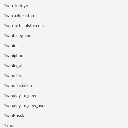
1win Turkiye
1win uzbekistan
1win-officialsite.com
1winfreegame
1winios
1winiphone
1winlegal
1winoffic
1winofficialsite
1winplay-ar_new
1winplay-ar_new_used
1winRussia
1xbet