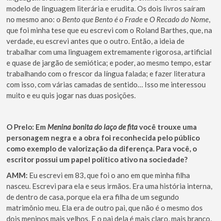
modelo de linguagem literária e erudita. Os dois livros saíram
no mesmo ano: o
Bento que Bento é o Frade
e
O Recado do Nome
,
que foi minha tese que eu escrevi com o Roland Barthes, que, na
verdade, eu escrevi antes que o outro. Então, a ideia de
trabalhar com uma linguagem extremamente rigorosa, artificial
e quase de jargão de semiótica; e poder, ao mesmo tempo, estar
trabalhando com o frescor da língua falada; e fazer literatura
com isso, com várias camadas de sentido… Isso me interessou
muito e eu quis jogar nas duas posições.
O Prelo: Em
Menina bonita do laço de fita
você trouxe uma
personagem negra e a obra foi reconhecida pelo público
como exemplo de valorização da diferença. Para você, o
escritor possui um papel político ativo na sociedade?
AMM:
Eu escrevi em 83, que foi o ano em que minha filha
nasceu. Escrevi para ela e seus irmãos. Era uma história interna,
de dentro de casa, porque ela era filha de um segundo
matrimônio meu. Ela era de outro pai, que não é o mesmo dos
dois meninos mais velhos. E o pai dela é mais claro, mais branco,