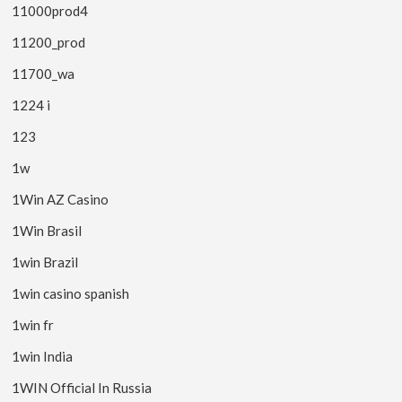
11000prod4
11200_prod
11700_wa
1224 i
123
1w
1Win AZ Casino
1Win Brasil
1win Brazil
1win casino spanish
1win fr
1win India
1WIN Official In Russia