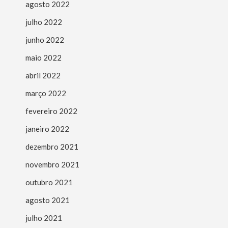
agosto 2022
julho 2022
junho 2022
maio 2022
abril 2022
março 2022
fevereiro 2022
janeiro 2022
dezembro 2021
novembro 2021
outubro 2021
agosto 2021
julho 2021