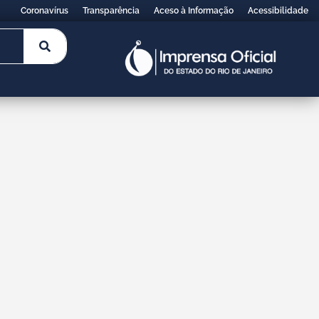
Coronavírus
Transparência
Aceso à Informação
Acessibilidade