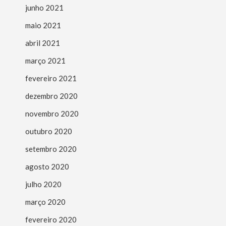
junho 2021
maio 2021
abril 2021
março 2021
fevereiro 2021
dezembro 2020
novembro 2020
outubro 2020
setembro 2020
agosto 2020
julho 2020
março 2020
fevereiro 2020