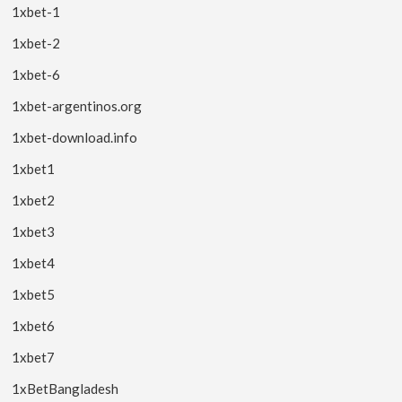
1xbet-1
1xbet-2
1xbet-6
1xbet-argentinos.org
1xbet-download.info
1xbet1
1xbet2
1xbet3
1xbet4
1xbet5
1xbet6
1xbet7
1xBetBangladesh