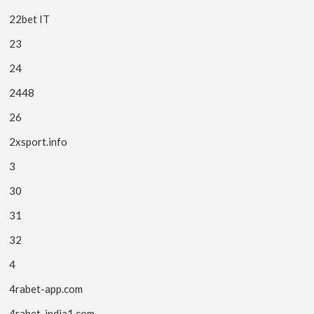
22bet IT
23
24
2448
26
2xsport.info
3
30
31
32
4
4rabet-app.com
4rabet-india1.com