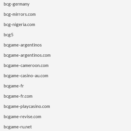
bcg-germany
bcg-mirrors.com
bcg-nigeria.com
bcg5
bcgame-argentinos
bcgame-argentinos.com
bcgame-cameroon.com
bcgame-casino-au.com
bcgame-fr
bcgame-fr.com
bcgame-playcasino.com
bcgame-revise.com
bcgame-ru.net