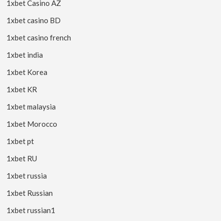
1xbet Casino AZ
1xbet casino BD
1xbet casino french
1xbet india
1xbet Korea
1xbet KR
1xbet malaysia
1xbet Morocco
1xbet pt
1xbet RU
1xbet russia
1xbet Russian
1xbet russian1