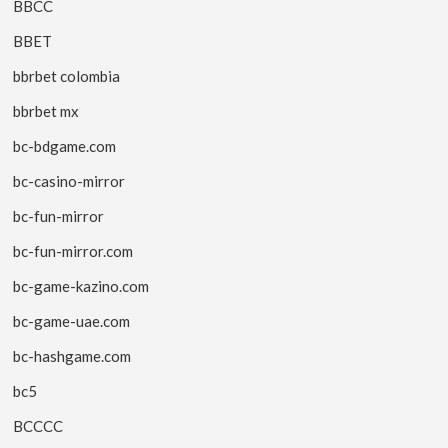
BBCC
BBET
bbrbet colombia
bbrbet mx
bc-bdgame.com
bc-casino-mirror
bc-fun-mirror
bc-fun-mirror.com
bc-game-kazino.com
bc-game-uae.com
bc-hashgame.com
bc5
BCCCC