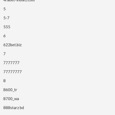
5
5-7
555
6
622bet.biz
7
7777777
77777777
8
8600_tr
8700_wa
888starz bd