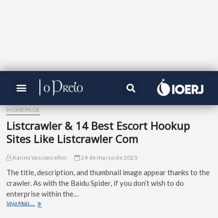
HOMEPAGE
Listcrawler & 14 Best Escort Hookup
Sites Like Listcrawler Com
Karina Vasconcellos
24 de março de 2025
The title, description, and thumbnail image appear thanks to the
crawler. As with the Baidu Spider, if you don’t wish to do
enterprise within the…
Veja Mais ...