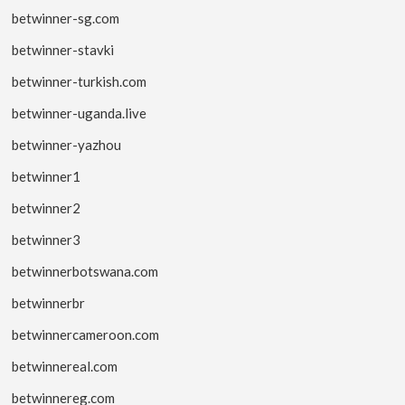
betwinner-sg.com
betwinner-stavki
betwinner-turkish.com
betwinner-uganda.live
betwinner-yazhou
betwinner1
betwinner2
betwinner3
betwinnerbotswana.com
betwinnerbr
betwinnercameroon.com
betwinnereal.com
betwinnereg.com