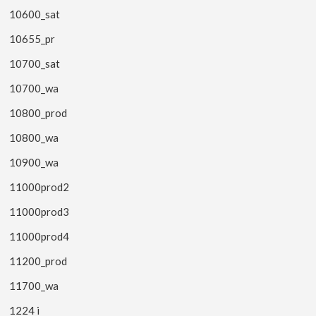
10600_sat
10655_pr
10700_sat
10700_wa
10800_prod
10800_wa
10900_wa
11000prod2
11000prod3
11000prod4
11200_prod
11700_wa
1224 i