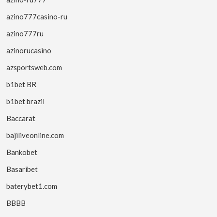
azino777casino-ru
azino777ru
azinorucasino
azsportsweb.com
b1bet BR
b1bet brazil
Baccarat
bajiliveonline.com
Bankobet
Basaribet
baterybet1.com
BBBB