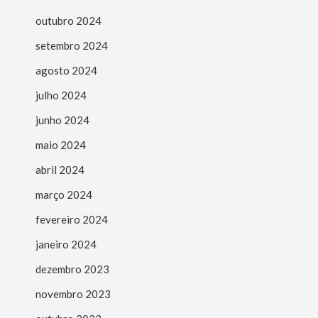
outubro 2024
setembro 2024
agosto 2024
julho 2024
junho 2024
maio 2024
abril 2024
março 2024
fevereiro 2024
janeiro 2024
dezembro 2023
novembro 2023