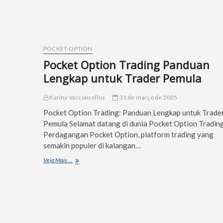
POCKET-OPTION
Pocket Option Trading Panduan
Lengkap untuk Trader Pemula
Karina Vasconcellos
31 de março de 2025
Pocket Option Trading: Panduan Lengkap untuk Trade
Pemula Selamat datang di dunia Pocket Option Tradin
Perdagangan Pocket Option, platform trading yang
semakin populer di kalangan…
Veja Mais ...