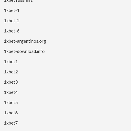
1xbet-1
1xbet-2
1xbet-6
1xbet-argentinos.org
1xbet-download.info
1xbet1
1xbet2
1xbet3
1xbet4
1xbet5
1xbet6
1xbet7