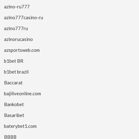
azino-ru777
azino777casino-ru
azino777ru
azinorucasino
azsportsweb.com
b1bet BR
b1bet brazil
Baccarat
bajiliveonline.com
Bankobet
Basaribet
baterybet1.com
BBBB