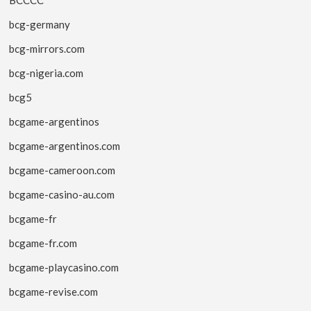
bcg-germany
bcg-mirrors.com
bcg-nigeria.com
bcg5
bcgame-argentinos
bcgame-argentinos.com
bcgame-cameroon.com
bcgame-casino-au.com
bcgame-fr
bcgame-fr.com
bcgame-playcasino.com
bcgame-revise.com