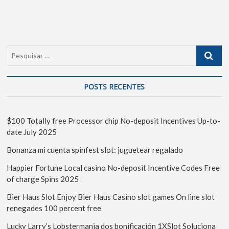
POSTS RECENTES
$100 Totally free Processor chip No-deposit Incentives Up-to-
date July 2025
Bonanza mi cuenta spinfest slot: juguetear regalado
Happier Fortune Local casino No-deposit Incentive Codes Free
of charge Spins 2025
Bier Haus Slot Enjoy Bier Haus Casino slot games On line slot
renegades 100 percent free
Lucky Larry’s Lobstermania dos bonificación 1XSlot Soluciona