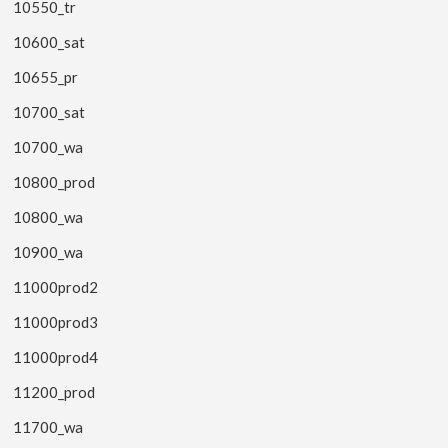
10550_tr
10600_sat
10655_pr
10700_sat
10700_wa
10800_prod
10800_wa
10900_wa
11000prod2
11000prod3
11000prod4
11200_prod
11700_wa