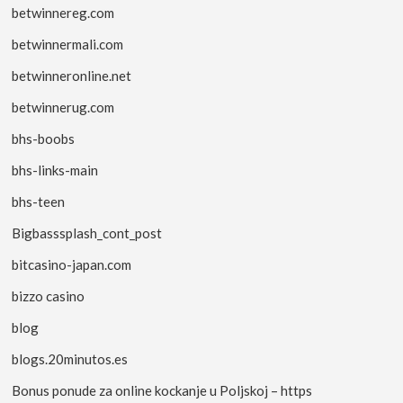
betwinnereg.com
betwinnermali.com
betwinneronline.net
betwinnerug.com
bhs-boobs
bhs-links-main
bhs-teen
Bigbasssplash_cont_post
bitcasino-japan.com
bizzo casino
blog
blogs.20minutos.es
Bonus ponude za online kockanje u Poljskoj – https