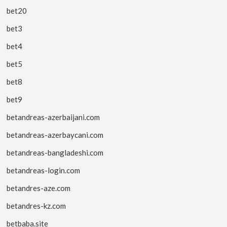
bet20
bet3
bet4
bet5
bet8
bet9
betandreas-azerbaijani.com
betandreas-azerbaycani.com
betandreas-bangladeshi.com
betandreas-login.com
betandres-aze.com
betandres-kz.com
betbaba.site