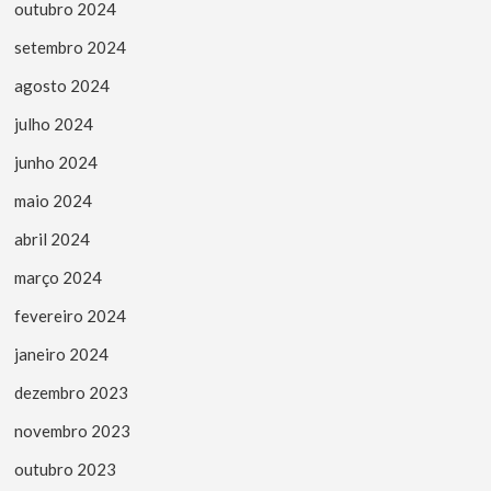
outubro 2024
setembro 2024
agosto 2024
julho 2024
junho 2024
maio 2024
abril 2024
março 2024
fevereiro 2024
janeiro 2024
dezembro 2023
novembro 2023
outubro 2023