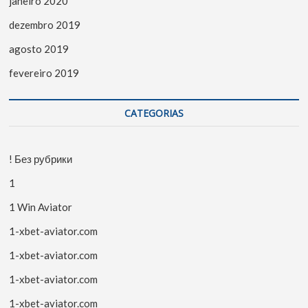
janeiro 2020
dezembro 2019
agosto 2019
fevereiro 2019
CATEGORIAS
! Без рубрики
1
1 Win Aviator
1-xbet-aviator.com
1-xbet-aviator.com
1-xbet-aviator.com
1-xbet-aviator.com