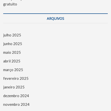
gratuito
ARQUIVOS
julho 2025
junho 2025
maio 2025
abril 2025
março 2025
fevereiro 2025
janeiro 2025
dezembro 2024
novembro 2024