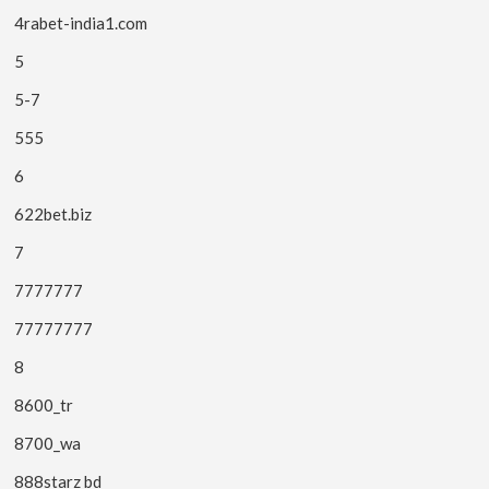
4rabet-india1.com
5
5-7
555
6
622bet.biz
7
7777777
77777777
8
8600_tr
8700_wa
888starz bd