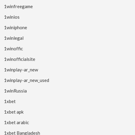
1winfreegame
1winios
1winiphone
1winlegal
1winoffic
1winofficialsite
1winplay-ar_new
1winplay-ar_new_used
1winRussia
1xbet
1xbet apk
1xbet arabic
1xbet Bangladesh