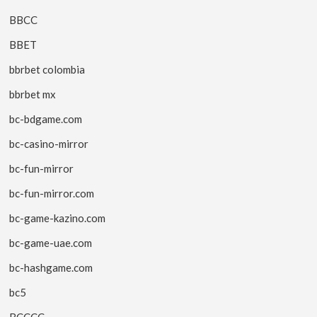
BBCC
BBET
bbrbet colombia
bbrbet mx
bc-bdgame.com
bc-casino-mirror
bc-fun-mirror
bc-fun-mirror.com
bc-game-kazino.com
bc-game-uae.com
bc-hashgame.com
bc5
BCCCC