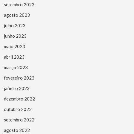
setembro 2023
agosto 2023
julho 2023
junho 2023
maio 2023
abril 2023
março 2023
fevereiro 2023
janeiro 2023
dezembro 2022
outubro 2022
setembro 2022
agosto 2022