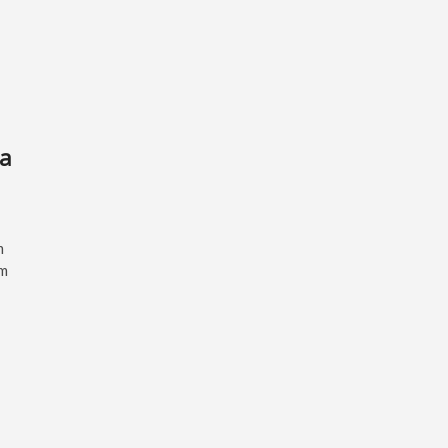
ca
m
em