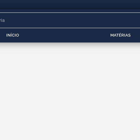
INÍCIO
MATÉRIAS