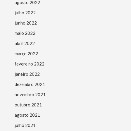
agosto 2022
julho 2022
junho 2022
maio 2022
abril 2022
março 2022
fevereiro 2022
janeiro 2022
dezembro 2021
novembro 2021
outubro 2021
agosto 2021
julho 2021