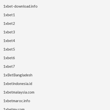
1xbet-download.info
1xbet1
1xbet2
1xbet3
1xbet4
1xbet5
1xbet6
1xbet7
1xBetBangladesh
1xbetindonesia.id
1xbetmalaysia.com
1xbetmaroc.info
1xbetmy.com