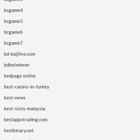
bcgame4
bcgame5
bcgame6
bcgame7
bd-bajilive.com
bdbetwinner
bedpage online
best-casino-in-turkey
best-news
best-slots-malaysia
bestappstrading.com
bestbinary.net