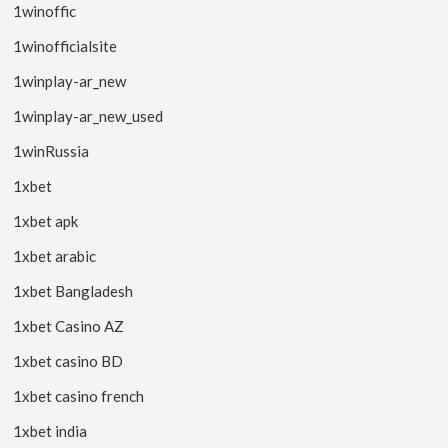
1winoffic
1winofficialsite
1winplay-ar_new
1winplay-ar_new_used
1winRussia
1xbet
1xbet apk
1xbet arabic
1xbet Bangladesh
1xbet Casino AZ
1xbet casino BD
1xbet casino french
1xbet india