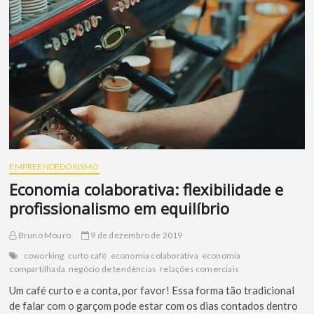
EMPREENDEDORISMO
Economia colaborativa: flexibilidade e
profissionalismo em equilíbrio
Bruno Mouro
9 de dezembro de 2019
coworking
curto café
economia colaborativa
economia
compartilhada
negócio de tendências
relações comerciais
Um café curto e a conta, por favor! Essa forma tão tradicional
de falar com o garçom pode estar com os dias contados dentro