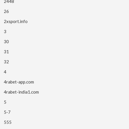
2448
26
2xsport.info
3
30
31
32
4
4rabet-app.com
4rabet-india1.com
5
5-7
555