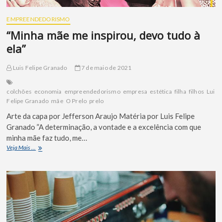
EMPREENDEDORISMO
“Minha mãe me inspirou, devo tudo à
ela”
Luis Felipe Granado
7 de maio de 2021
colchões
economia
empreendedorismo
empresa
estética
filha
filhos
Luis
Felipe Granado
mãe
O Prelo
prelo
Arte da capa por Jefferson Araujo Matéria por Luis Felipe
Granado ”A determinação, a vontade e a excelência com que
minha mãe faz tudo, me…
Veja Mais ...