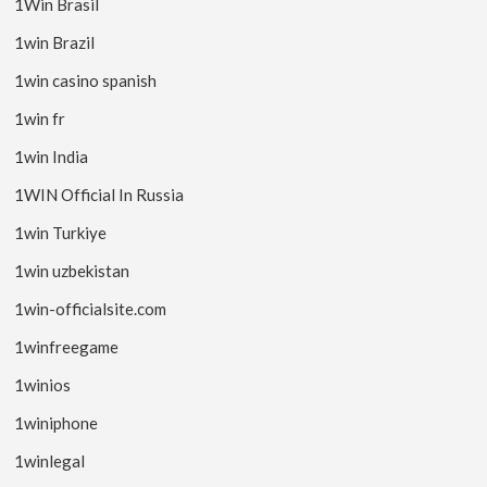
1Win Brasil
1win Brazil
1win casino spanish
1win fr
1win India
1WIN Official In Russia
1win Turkiye
1win uzbekistan
1win-officialsite.com
1winfreegame
1winios
1winiphone
1winlegal