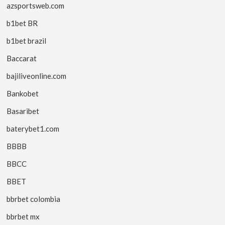
azsportsweb.com
b1bet BR
b1bet brazil
Baccarat
bajiliveonline.com
Bankobet
Basaribet
baterybet1.com
BBBB
BBCC
BBET
bbrbet colombia
bbrbet mx