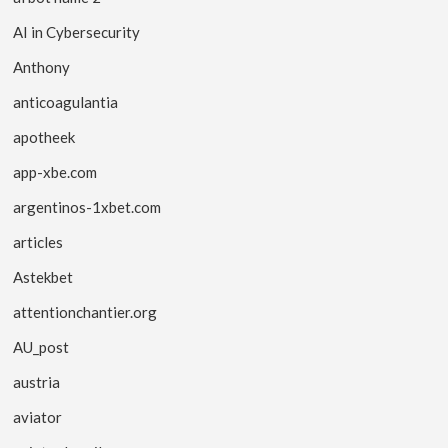
AI in Cybersecurity
Anthony
anticoagulantia
apotheek
app-xbe.com
argentinos-1xbet.com
articles
Astekbet
attentionchantier.org
AU_post
austria
aviator