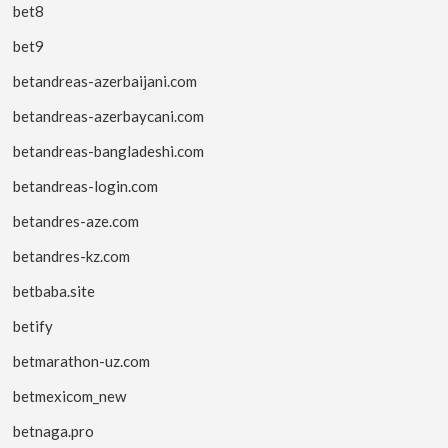
bet8
bet9
betandreas-azerbaijani.com
betandreas-azerbaycani.com
betandreas-bangladeshi.com
betandreas-login.com
betandres-aze.com
betandres-kz.com
betbaba.site
betify
betmarathon-uz.com
betmexicom_new
betnaga.pro