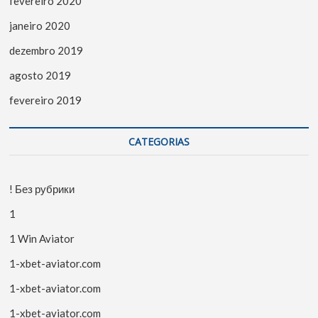
fevereiro 2020
janeiro 2020
dezembro 2019
agosto 2019
fevereiro 2019
CATEGORIAS
! Без рубрики
1
1 Win Aviator
1-xbet-aviator.com
1-xbet-aviator.com
1-xbet-aviator.com