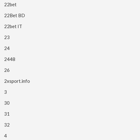
22bet
22Bet BD
22bet IT
23
24
2448
26
2xsport.info
3
30
31
32
4