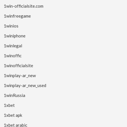
1win-officialsite.com
1winfreegame
1winios
1winiphone
1winlegal
1winoffic
1winofficialsite
1winplay-ar_new
1winplay-ar_new_used
1winRussia
1xbet
1xbet apk
1xbet arabic