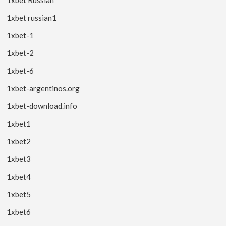
1xbet russian1
1xbet-1
1xbet-2
1xbet-6
1xbet-argentinos.org
1xbet-download.info
1xbet1
1xbet2
1xbet3
1xbet4
1xbet5
1xbet6