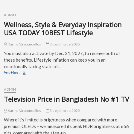
ADMIN
Wellness, Style & Everyday Inspiration
USA TODAY 10BEST Lifestyle
Karina Vasconcellos
3 de julho de 2025
You must also activate by Dec. 31, 2027, to receive both of
these benefits. Lifestyle inflation can keep you in an
emotionally taxing state of…
Veja Mais ...
ADMIN
Television Price in Bangladesh No #1 TV
Karina Vasconcellos
3 de julho de 2025
Where it’s limited is brightness when compared with more
premium OLEDs – we measured its peak HDR brightness at 656
nits, compared with the step-up…