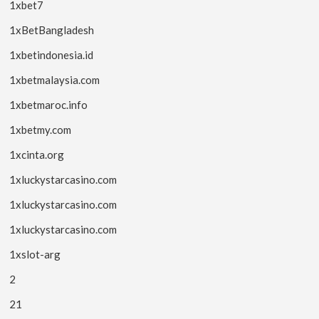
1xbet7
1xBetBangladesh
1xbetindonesia.id
1xbetmalaysia.com
1xbetmaroc.info
1xbetmy.com
1xcinta.org
1xluckystarcasino.com
1xluckystarcasino.com
1xluckystarcasino.com
1xslot-arg
2
21