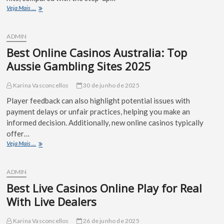
Veja Mais ...
ADMIN
Best Online Casinos Australia: Top
Aussie Gambling Sites 2025
Karina Vasconcellos
30 de junho de 2025
Player feedback can also highlight potential issues with
payment delays or unfair practices, helping you make an
informed decision. Additionally, new online casinos typically
offer…
Veja Mais ...
ADMIN
Best Live Casinos Online Play for Real
With Live Dealers
Karina Vasconcellos
26 de junho de 2025