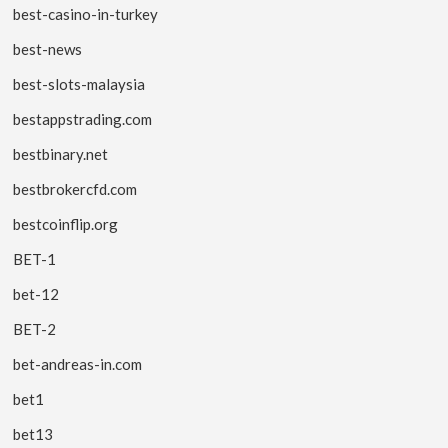
best-casino-in-turkey
best-news
best-slots-malaysia
bestappstrading.com
bestbinary.net
bestbrokercfd.com
bestcoinflip.org
BET-1
bet-12
BET-2
bet-andreas-in.com
bet1
bet13