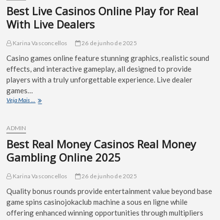
Best Live Casinos Online Play for Real
With Live Dealers
Karina Vasconcellos
26 de junho de 2025
Casino games online feature stunning graphics, realistic sound
effects, and interactive gameplay, all designed to provide
players with a truly unforgettable experience. Live dealer
games…
Veja Mais ...
ADMIN
Best Real Money Casinos Real Money
Gambling Online 2025
Karina Vasconcellos
26 de junho de 2025
Quality bonus rounds provide entertainment value beyond base
game spins casinojokaclub machine a sous en ligne while
offering enhanced winning opportunities through multipliers