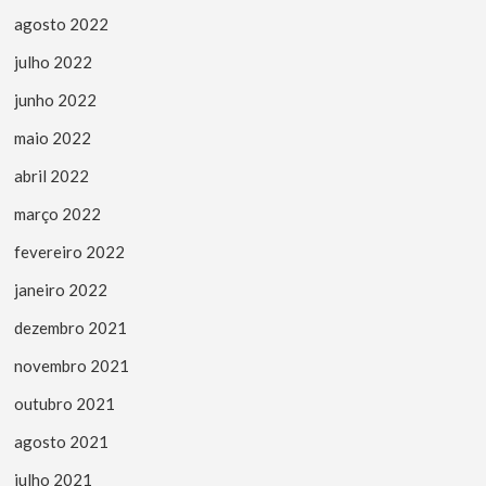
agosto 2022
julho 2022
junho 2022
maio 2022
abril 2022
março 2022
fevereiro 2022
janeiro 2022
dezembro 2021
novembro 2021
outubro 2021
agosto 2021
julho 2021