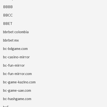
BBBB
BBCC
BBET
bbrbet colombia
bbrbet mx
bc-bdgame.com
bc-casino-mirror
bc-fun-mirror
bc-fun-mirror.com
bc-game-kazino.com
bc-game-uae.com
bc-hashgame.com
bc5