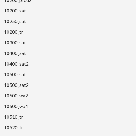
10200_sat
10250_sat
10280_tr
10300_sat
10400_sat
10400_sat2
10500_sat
10500_sat2
10500_wa2
10500_wa4
10510_tr
10520_tr