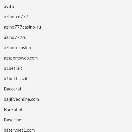
avito
azino-ru777
azino777casino-ru
azino777ru
azinorucasino
azsportsweb.com
b1bet BR
b1bet brazil
Baccarat
bajiliveonline.com
Bankobet
Basaribet
baterybet1.com