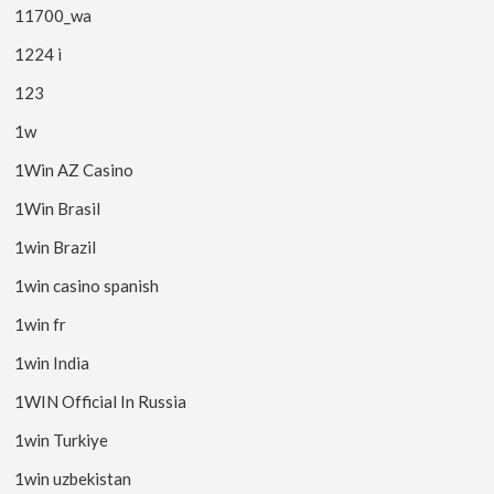
11700_wa
1224 i
123
1w
1Win AZ Casino
1Win Brasil
1win Brazil
1win casino spanish
1win fr
1win India
1WIN Official In Russia
1win Turkiye
1win uzbekistan