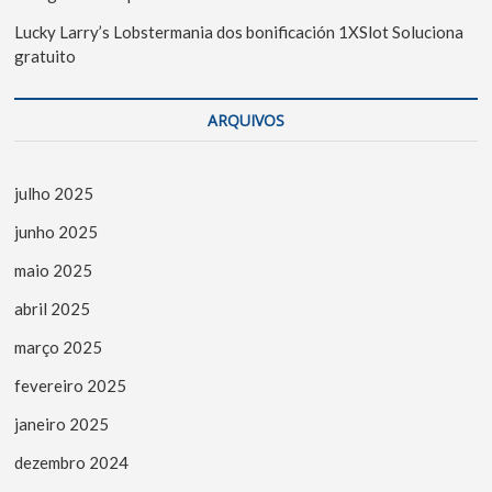
Lucky Larry’s Lobstermania dos bonificación 1XSlot Soluciona
gratuito
ARQUIVOS
julho 2025
junho 2025
maio 2025
abril 2025
março 2025
fevereiro 2025
janeiro 2025
dezembro 2024