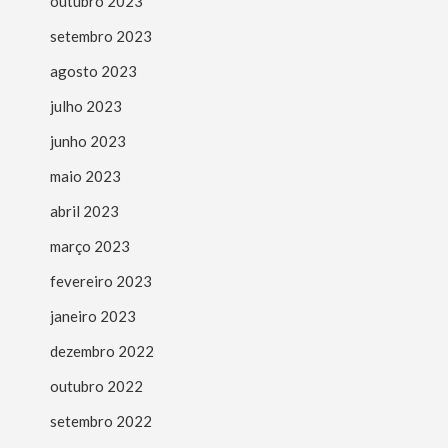
outubro 2023
setembro 2023
agosto 2023
julho 2023
junho 2023
maio 2023
abril 2023
março 2023
fevereiro 2023
janeiro 2023
dezembro 2022
outubro 2022
setembro 2022