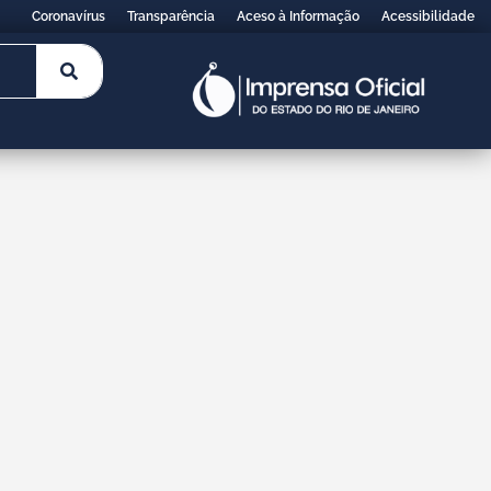
Coronavírus
Transparência
Aceso à Informação
Acessibilidade