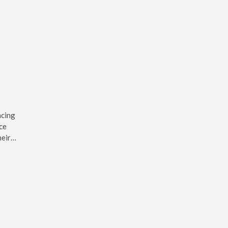
ncing
ce
heir…