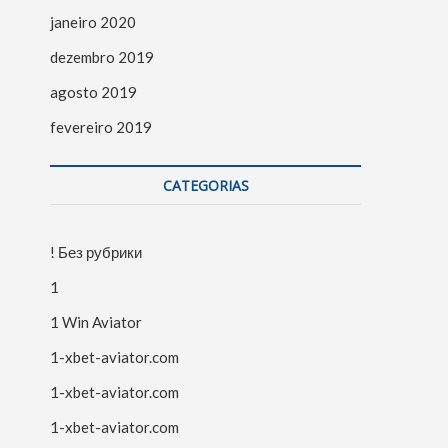
janeiro 2020
dezembro 2019
agosto 2019
fevereiro 2019
CATEGORIAS
! Без рубрики
1
1 Win Aviator
1-xbet-aviator.com
1-xbet-aviator.com
1-xbet-aviator.com