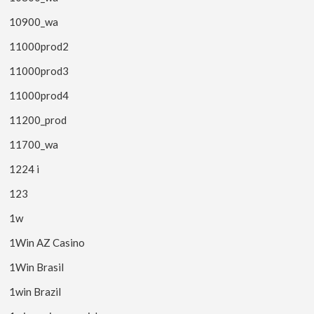
10900_wa
11000prod2
11000prod3
11000prod4
11200_prod
11700_wa
1224 i
123
1w
1Win AZ Casino
1Win Brasil
1win Brazil