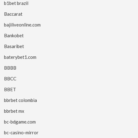
b1bet brazil
Baccarat
bajiliveonline.com
Bankobet
Basaribet
baterybet1.com
BBBB
BBCC
BBET
bbrbet colombia
bbrbet mx
bc-bdgame.com
bc-casino-mirror