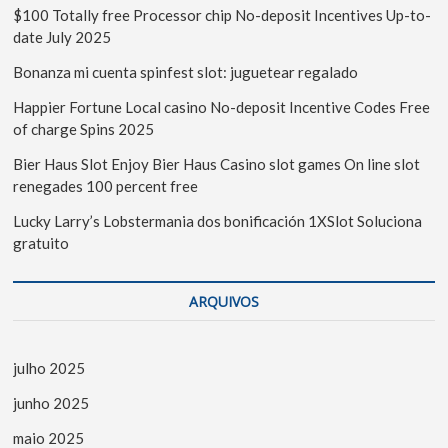
$100 Totally free Processor chip No-deposit Incentives Up-to-
date July 2025
Bonanza mi cuenta spinfest slot: juguetear regalado
Happier Fortune Local casino No-deposit Incentive Codes Free
of charge Spins 2025
Bier Haus Slot Enjoy Bier Haus Casino slot games On line slot
renegades 100 percent free
Lucky Larry’s Lobstermania dos bonificación 1XSlot Soluciona
gratuito
ARQUIVOS
julho 2025
junho 2025
maio 2025