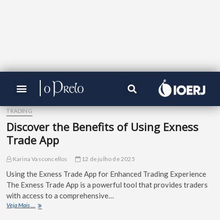
TRADING
Discover the Benefits of Using Exness
Trade App
Karina Vasconcellos
12 de julho de 2025
Using the Exness Trade App for Enhanced Trading Experience
The Exness Trade App is a powerful tool that provides traders
with access to a comprehensive…
Veja Mais ...