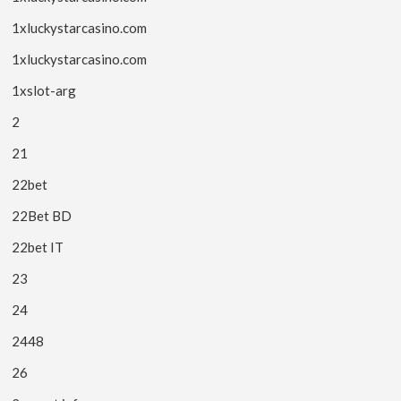
1xluckystarcasino.com
1xluckystarcasino.com
1xslot-arg
2
21
22bet
22Bet BD
22bet IT
23
24
2448
26