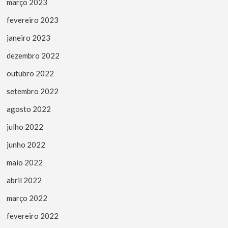
março 2023
fevereiro 2023
janeiro 2023
dezembro 2022
outubro 2022
setembro 2022
agosto 2022
julho 2022
junho 2022
maio 2022
abril 2022
março 2022
fevereiro 2022