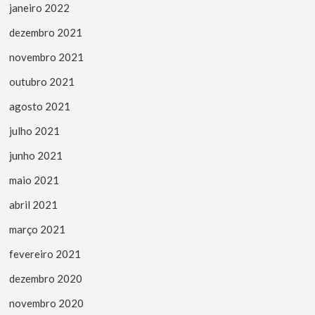
janeiro 2022
dezembro 2021
novembro 2021
outubro 2021
agosto 2021
julho 2021
junho 2021
maio 2021
abril 2021
março 2021
fevereiro 2021
dezembro 2020
novembro 2020