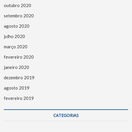
outubro 2020
setembro 2020
agosto 2020
julho 2020
março 2020
fevereiro 2020
janeiro 2020
dezembro 2019
agosto 2019
fevereiro 2019
CATEGORIAS