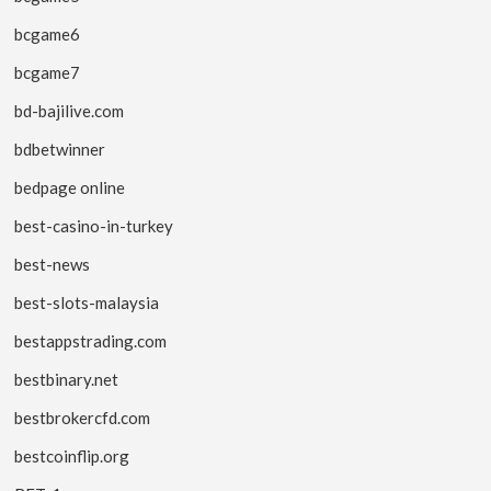
bcgame6
bcgame7
bd-bajilive.com
bdbetwinner
bedpage online
best-casino-in-turkey
best-news
best-slots-malaysia
bestappstrading.com
bestbinary.net
bestbrokercfd.com
bestcoinflip.org