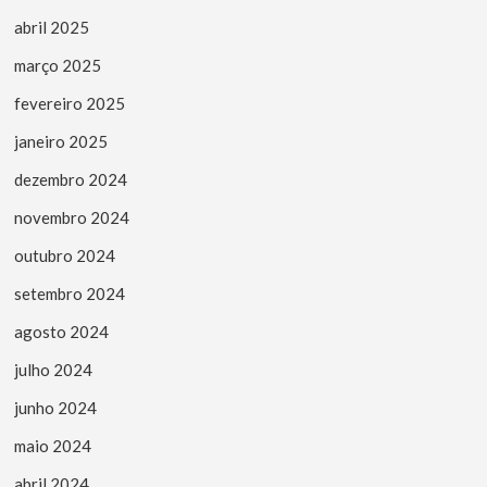
abril 2025
março 2025
fevereiro 2025
janeiro 2025
dezembro 2024
novembro 2024
outubro 2024
setembro 2024
agosto 2024
julho 2024
junho 2024
maio 2024
abril 2024