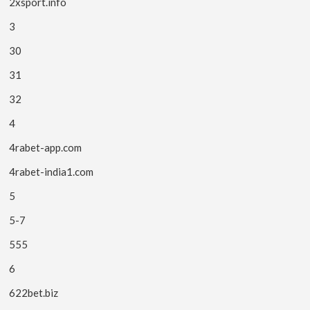
2xsport.info
3
30
31
32
4
4rabet-app.com
4rabet-india1.com
5
5-7
555
6
622bet.biz