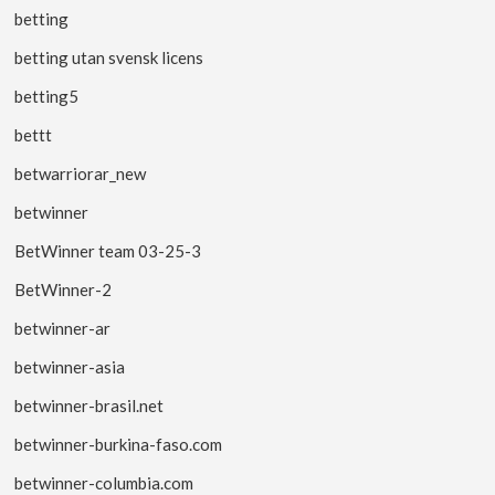
betting
betting utan svensk licens
betting5
bettt
betwarriorar_new
betwinner
BetWinner team 03-25-3
BetWinner-2
betwinner-ar
betwinner-asia
betwinner-brasil.net
betwinner-burkina-faso.com
betwinner-columbia.com