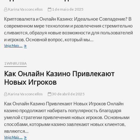
Karina Vasconcellos
1 de maio de 2025
Криптовалюта и Онлайн Казино: Идеальное Совпадение? В
современном мире технологии и развлечения стремительно
сливаются, образуя новые возможности для пользователей
и игроков. Основной вопрос, который мы…
Veja Mais ...
1WINRUSSIA
Как Онлайн Казино Привлекают
Новых Игроков
Karina Vasconcellos
30 de abril de 2025
Как Онлайн Казино Привлекают Новых Игроков Онлайн
казино продолжают набирать популярность благодаря
умелой стратегии привлечения новых игроков. Основными
способами, которыми казино завлекают новых клиентов,
являются…
Veja Mais ...