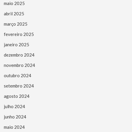
maio 2025
abril 2025
março 2025
fevereiro 2025
janeiro 2025
dezembro 2024
novembro 2024
outubro 2024
setembro 2024
agosto 2024
julho 2024
junho 2024
maio 2024