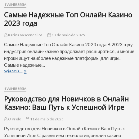
1WINRUSSIA
Самые Надежные Топ Онлайн Казино
2023 года
Karina Vasconcellos
13 de maio de 2025
Самые Надежные Топ Онлайн Казино 2023 года В 2023 году
индустрия онлайн-казино продолжает расширяться, и многие
игроки ищут наиболее надежные платформы для игры.
Самые надежные…
Veja Mais ...
1WINRUSSIA
Руководство для Новичков в Онлайн
Казино: Ваш Путь к Успешной Игре
O Prelo
11 de maio de 2025
Руководство для Новичков в Онлайн Казино: Ваш Путь к
Успешной Игре С развитием технологий, онлайн казино