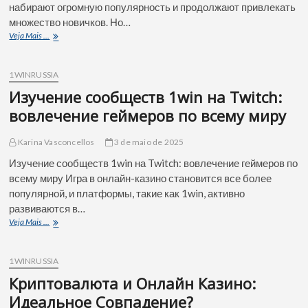
набирают огромную популярность и продолжают привлекать
множество новичков. Но…
Veja Mais ...
1WINRUSSIA
Изучение сообществ 1win на Twitch:
вовлечение геймеров по всему миру
Karina Vasconcellos
3 de maio de 2025
Изучение сообществ 1win на Twitch: вовлечение геймеров по
всему миру Игра в онлайн-казино становится все более
популярной, и платформы, такие как 1win, активно
развиваются в…
Veja Mais ...
1WINRUSSIA
Криптовалюта и Онлайн Казино:
Идеальное Совпадение?