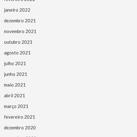
janeiro 2022
dezembro 2021
novembro 2021
outubro 2021
agosto 2021
julho 2021
junho 2021
maio 2021
abril 2021
março 2021
fevereiro 2021
dezembro 2020