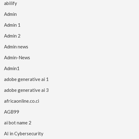
abilify
Admin
Admin 1
Admin 2
Admin news
Admin-News
Admin1
adobe generative ai 1
adobe generative ai 3
africaonline.co.ci
AGB99
ai bot name 2
AI in Cybersecurity