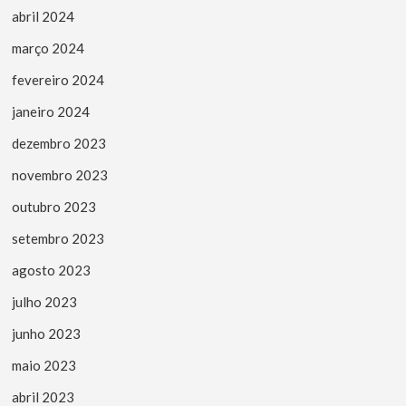
abril 2024
março 2024
fevereiro 2024
janeiro 2024
dezembro 2023
novembro 2023
outubro 2023
setembro 2023
agosto 2023
julho 2023
junho 2023
maio 2023
abril 2023