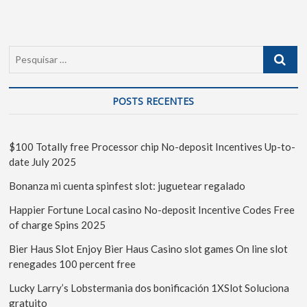
POSTS RECENTES
$100 Totally free Processor chip No-deposit Incentives Up-to-
date July 2025
Bonanza mi cuenta spinfest slot: juguetear regalado
Happier Fortune Local casino No-deposit Incentive Codes Free
of charge Spins 2025
Bier Haus Slot Enjoy Bier Haus Casino slot games On line slot
renegades 100 percent free
Lucky Larry’s Lobstermania dos bonificación 1XSlot Soluciona
gratuito