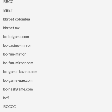
BBCC
BBET
bbrbet colombia
bbrbet mx
bc-bdgame.com
bc-casino-mirror
bc-fun-mirror
bc-fun-mirror.com
bc-game-kazino.com
bc-game-uae.com
bc-hashgame.com
bc5
BCCCC