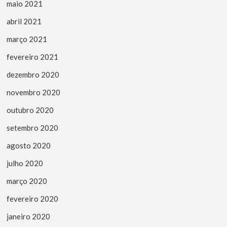
maio 2021
abril 2021
março 2021
fevereiro 2021
dezembro 2020
novembro 2020
outubro 2020
setembro 2020
agosto 2020
julho 2020
março 2020
fevereiro 2020
janeiro 2020