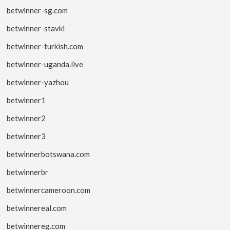
betwinner-sg.com
betwinner-stavki
betwinner-turkish.com
betwinner-uganda.live
betwinner-yazhou
betwinner1
betwinner2
betwinner3
betwinnerbotswana.com
betwinnerbr
betwinnercameroon.com
betwinnereal.com
betwinnereg.com