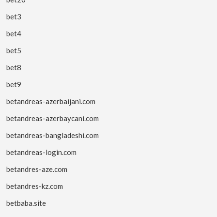
bet3
bet4
bet5
bet8
bet9
betandreas-azerbaijani.com
betandreas-azerbaycani.com
betandreas-bangladeshi.com
betandreas-login.com
betandres-aze.com
betandres-kz.com
betbaba.site