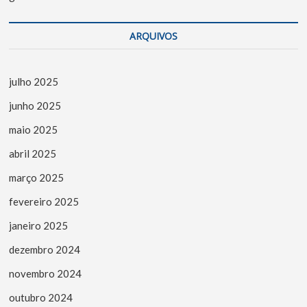
ARQUIVOS
julho 2025
junho 2025
maio 2025
abril 2025
março 2025
fevereiro 2025
janeiro 2025
dezembro 2024
novembro 2024
outubro 2024