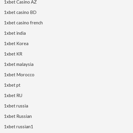
1xbet Casino AZ
1xbet casino BD
1xbet casino french
1xbet india
1xbet Korea
1xbet KR
1xbet malaysia
1xbet Morocco
1xbet pt
1xbet RU
1xbet russia
1xbet Russian
1xbet russian1