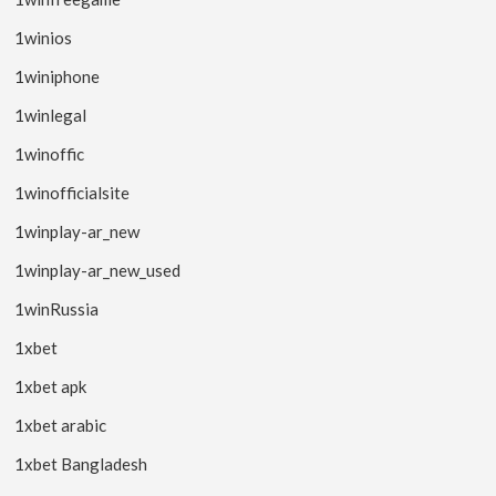
1winios
1winiphone
1winlegal
1winoffic
1winofficialsite
1winplay-ar_new
1winplay-ar_new_used
1winRussia
1xbet
1xbet apk
1xbet arabic
1xbet Bangladesh