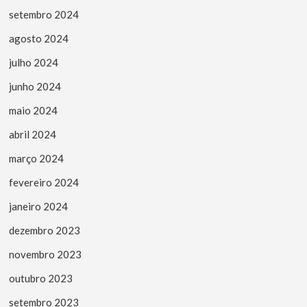
setembro 2024
agosto 2024
julho 2024
junho 2024
maio 2024
abril 2024
março 2024
fevereiro 2024
janeiro 2024
dezembro 2023
novembro 2023
outubro 2023
setembro 2023