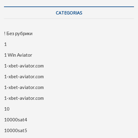
CATEGORIAS
! Без рубрики
1
1 Win Aviator
1-xbet-aviator.com
1-xbet-aviator.com
1-xbet-aviator.com
1-xbet-aviator.com
10
10000sat4
10000sat5