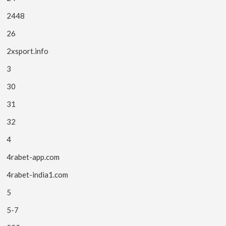
2448
26
2xsport.info
3
30
31
32
4
4rabet-app.com
4rabet-india1.com
5
5-7