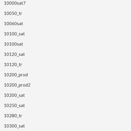
10000sat7
10050_tr
10060sat
10100_sat
10100sat
10120_sat
10120_tr
10200_prod
10200_prod2
10200_sat
10250_sat
10280_tr
10300_sat