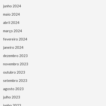
junho 2024
maio 2024
abril 2024
março 2024
fevereiro 2024
janeiro 2024
dezembro 2023
novembro 2023
outubro 2023
setembro 2023
agosto 2023
julho 2023
junho 2023