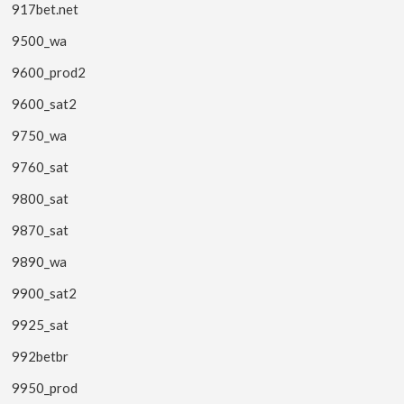
917bet.net
9500_wa
9600_prod2
9600_sat2
9750_wa
9760_sat
9800_sat
9870_sat
9890_wa
9900_sat2
9925_sat
992betbr
9950_prod