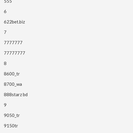
555
6
622bet.biz
7
7777777
77777777
8
8600_tr
8700_wa
888starz bd
9
9050_tr
9150tr