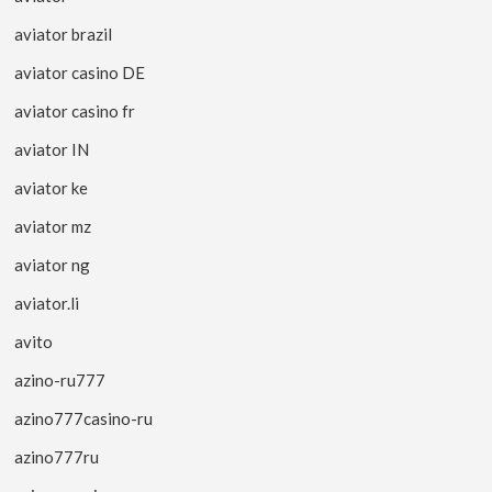
aviator brazil
aviator casino DE
aviator casino fr
aviator IN
aviator ke
aviator mz
aviator ng
aviator.li
avito
azino-ru777
azino777casino-ru
azino777ru