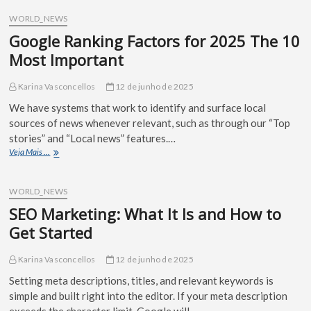
WORLD_NEWS
Google Ranking Factors for 2025 The 10
Most Important
Karina Vasconcellos
12 de junho de 2025
We have systems that work to identify and surface local
sources of news whenever relevant, such as through our “Top
stories” and “Local news” features.…
Veja Mais ...
WORLD_NEWS
SEO Marketing: What It Is and How to
Get Started
Karina Vasconcellos
12 de junho de 2025
Setting meta descriptions, titles, and relevant keywords is
simple and built right into the editor. If your meta description
exceeds the character limit, Google will…