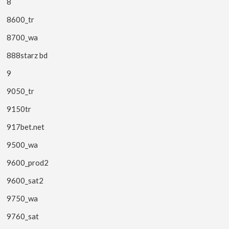
8
8600_tr
8700_wa
888starz bd
9
9050_tr
9150tr
917bet.net
9500_wa
9600_prod2
9600_sat2
9750_wa
9760_sat