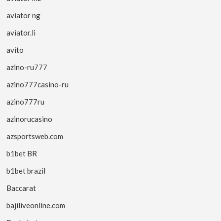
aviator ng
aviator.li
avito
azino-ru777
azino777casino-ru
azino777ru
azinorucasino
azsportsweb.com
b1bet BR
b1bet brazil
Baccarat
bajiliveonline.com