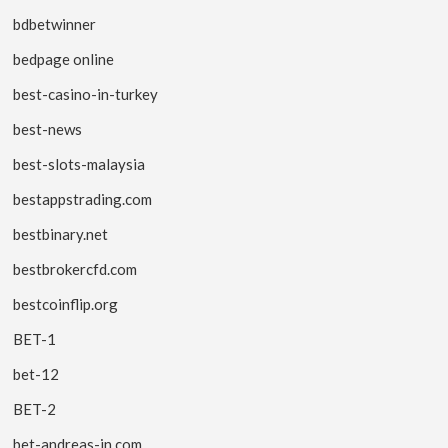
bdbetwinner
bedpage online
best-casino-in-turkey
best-news
best-slots-malaysia
bestappstrading.com
bestbinary.net
bestbrokercfd.com
bestcoinflip.org
BET-1
bet-12
BET-2
bet-andreas-in.com