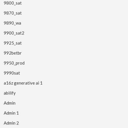
9800_sat
9870_sat
9890_wa
9900_sat2
9925_sat
992betbr
9950_prod
9990sat
a16z generative ai 1
abilify
Admin
Admin 1
Admin 2