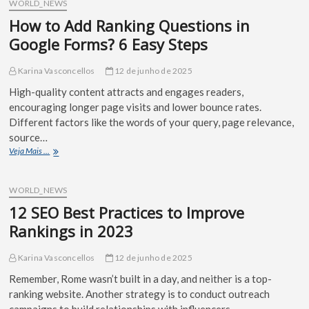
WORLD_NEWS
How to Add Ranking Questions in
Google Forms? 6 Easy Steps
Karina Vasconcellos
12 de junho de 2025
High-quality content attracts and engages readers,
encouraging longer page visits and lower bounce rates.
Different factors like the words of your query, page relevance,
source…
Veja Mais ...
WORLD_NEWS
12 SEO Best Practices to Improve
Rankings in 2023
Karina Vasconcellos
12 de junho de 2025
Remember, Rome wasn’t built in a day, and neither is a top-
ranking website. Another strategy is to conduct outreach
campaigns to build relationships with influencers…