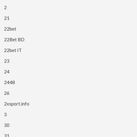
2
21
22bet
22Bet BD
22bet IT
23
24
2448
26
2xsport.info
3
30
31