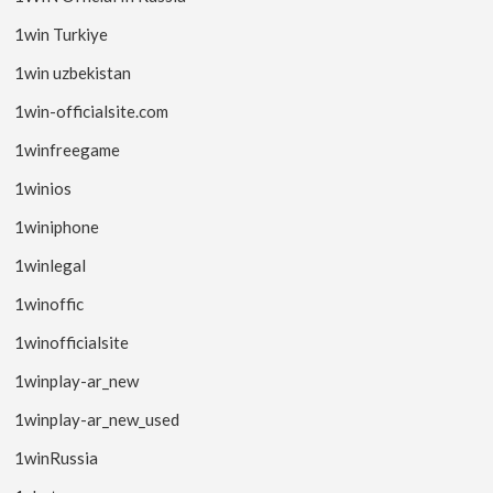
1win Turkiye
1win uzbekistan
1win-officialsite.com
1winfreegame
1winios
1winiphone
1winlegal
1winoffic
1winofficialsite
1winplay-ar_new
1winplay-ar_new_used
1winRussia