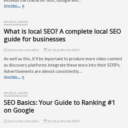
Veja Mais ...
WORLD_NEWS
What is local SEO? A complete local SEO
guide for businesses
Karina Vasconcellos
12 de junho de 2025
As well as this, it’ll be important to produce more video content
as discovery platforms integrate these more into their SERPs.
Advertisements are almost consistently…
Veja Mais ...
WORLD_NEWS
SEO Basics: Your Guide to Ranking #1
on Google
Karina Vasconcellos
12 de junho de 2025