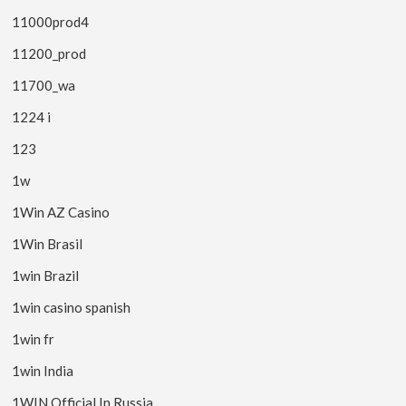
11000prod4
11200_prod
11700_wa
1224 i
123
1w
1Win AZ Casino
1Win Brasil
1win Brazil
1win casino spanish
1win fr
1win India
1WIN Official In Russia