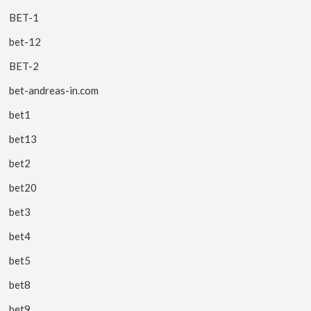
BET-1
bet-12
BET-2
bet-andreas-in.com
bet1
bet13
bet2
bet20
bet3
bet4
bet5
bet8
bet9