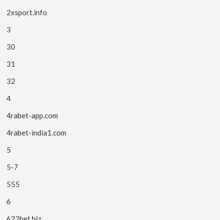
2xsport.info
3
30
31
32
4
4rabet-app.com
4rabet-india1.com
5
5-7
555
6
622bet.biz