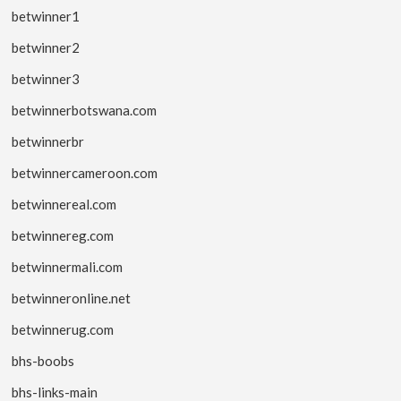
betwinner1
betwinner2
betwinner3
betwinnerbotswana.com
betwinnerbr
betwinnercameroon.com
betwinnereal.com
betwinnereg.com
betwinnermali.com
betwinneronline.net
betwinnerug.com
bhs-boobs
bhs-links-main