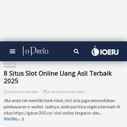
POST_1
8 Situs Slot Online Uang Asli Terbaik
2025
Karina Vasconcellos
27 de fevereiro de 2025
Jika anda tak memiliki bank lokal, slot asia juga menyediakan
pembayaran e-wallet. Jadinya, anda pun bisa segera bermain di
situs https://gacor200.co/ slot online tergacor dan…
Veja Mais ...