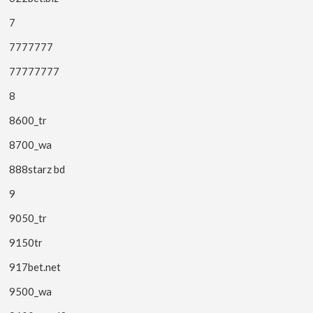
7
7777777
77777777
8
8600_tr
8700_wa
888starz bd
9
9050_tr
9150tr
917bet.net
9500_wa