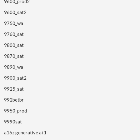
9600_prod2
9600_sat2
9750_wa
9760_sat
9800_sat
9870_sat
9890_wa
9900_sat2
9925_sat
992betbr
9950_prod
9990sat
a16z generative ai 1