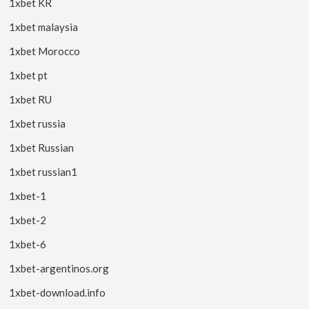
1xbet KR
1xbet malaysia
1xbet Morocco
1xbet pt
1xbet RU
1xbet russia
1xbet Russian
1xbet russian1
1xbet-1
1xbet-2
1xbet-6
1xbet-argentinos.org
1xbet-download.info