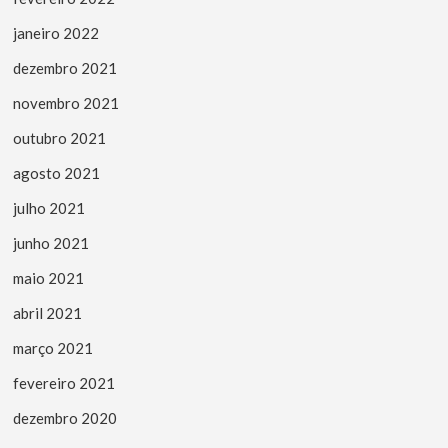
janeiro 2022
dezembro 2021
novembro 2021
outubro 2021
agosto 2021
julho 2021
junho 2021
maio 2021
abril 2021
março 2021
fevereiro 2021
dezembro 2020