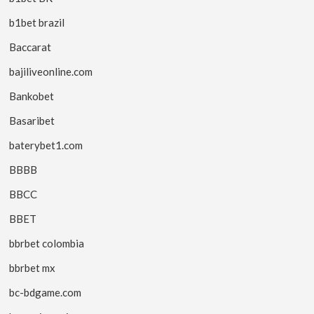
b1bet brazil
Baccarat
bajiliveonline.com
Bankobet
Basaribet
baterybet1.com
BBBB
BBCC
BBET
bbrbet colombia
bbrbet mx
bc-bdgame.com