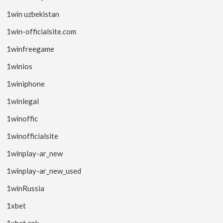
1win uzbekistan
1win-officialsite.com
1winfreegame
1winios
1winiphone
1winlegal
1winoffic
1winofficialsite
1winplay-ar_new
1winplay-ar_new_used
1winRussia
1xbet
1xbet apk