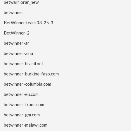
betwarriorar_new
betwinner
BetWinner team 03-25-3
BetWinner-2
betwinner-ar
betwinner-asia
betwinner-brasil.net
betwinner-burkina-faso.com
betwinner-columbia.com
betwinner-eu.com
betwinner-franc.com
betwinner-gm.com
betwinner-malawi.com