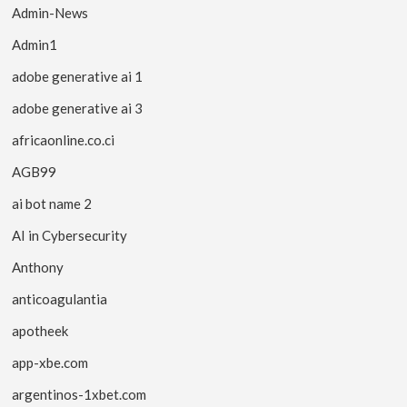
Admin-News
Admin1
adobe generative ai 1
adobe generative ai 3
africaonline.co.ci
AGB99
ai bot name 2
AI in Cybersecurity
Anthony
anticoagulantia
apotheek
app-xbe.com
argentinos-1xbet.com