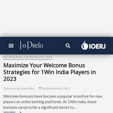
BETANDREAS-AZERBAYCANI.COM
Maximize Your Welcome Bonus
Strategies for 1Win India Players in
2023
Karina Vasconcellos
10 de junho de 2025
Welcome bonuses have become a popular incentive for new
players at online betting platforms. At 1Win India, these
bonuses can provide a significant boost to…
Veja Mais ...