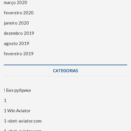
março 2020
fevereiro 2020
janeiro 2020
dezembro 2019
agosto 2019
fevereiro 2019
CATEGORIAS
! Без рубрики
1
1 Win Aviator
1-xbet-aviator.com
1-xbet-aviator.com