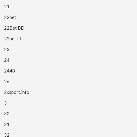
21
22bet
22Bet BD
22bet IT
23
24
2448
26
2xsport.info
3
30
31
32