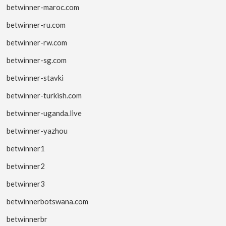
betwinner-maroc.com
betwinner-ru.com
betwinner-rw.com
betwinner-sg.com
betwinner-stavki
betwinner-turkish.com
betwinner-uganda.live
betwinner-yazhou
betwinner1
betwinner2
betwinner3
betwinnerbotswana.com
betwinnerbr