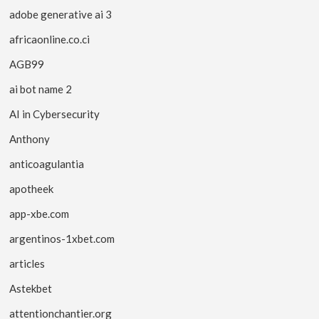
adobe generative ai 3
africaonline.co.ci
AGB99
ai bot name 2
AI in Cybersecurity
Anthony
anticoagulantia
apotheek
app-xbe.com
argentinos-1xbet.com
articles
Astekbet
attentionchantier.org