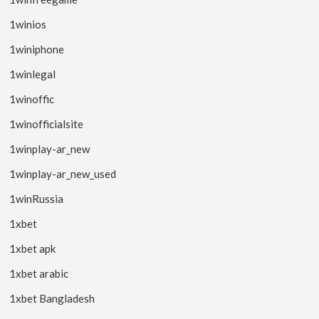
1winios
1winiphone
1winlegal
1winoffic
1winofficialsite
1winplay-ar_new
1winplay-ar_new_used
1winRussia
1xbet
1xbet apk
1xbet arabic
1xbet Bangladesh