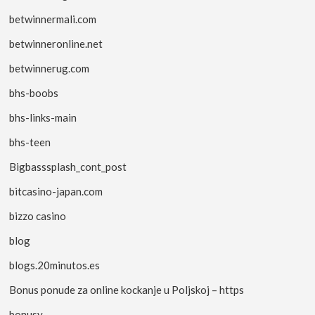
betwinnermali.com
betwinneronline.net
betwinnerug.com
bhs-boobs
bhs-links-main
bhs-teen
Bigbasssplash_cont_post
bitcasino-japan.com
bizzo casino
blog
blogs.20minutos.es
Bonus ponude za online kockanje u Poljskoj – https
bonusy