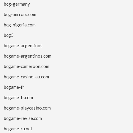
bcg-germany
bcg-mirrors.com
bcg-nigeria.com
bcg5
bcgame-argentinos
bcgame-argentinos.com
bcgame-cameroon.com
bcgame-casino-au.com
bcgame-fr
bcgame-fr.com
bcgame-playcasino.com
bcgame-revise.com
bcgame-ru.net