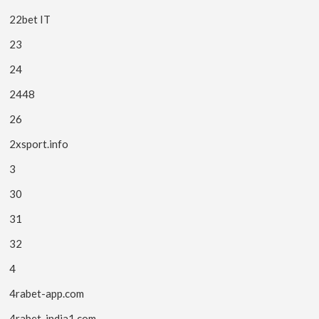
22bet IT
23
24
2448
26
2xsport.info
3
30
31
32
4
4rabet-app.com
4rabet-india1.com