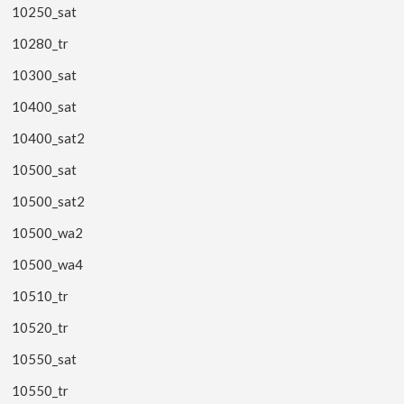
10250_sat
10280_tr
10300_sat
10400_sat
10400_sat2
10500_sat
10500_sat2
10500_wa2
10500_wa4
10510_tr
10520_tr
10550_sat
10550_tr