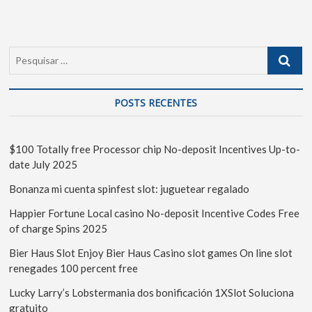
POSTS RECENTES
$100 Totally free Processor chip No-deposit Incentives Up-to-
date July 2025
Bonanza mi cuenta spinfest slot: juguetear regalado
Happier Fortune Local casino No-deposit Incentive Codes Free
of charge Spins 2025
Bier Haus Slot Enjoy Bier Haus Casino slot games On line slot
renegades 100 percent free
Lucky Larry’s Lobstermania dos bonificación 1XSlot Soluciona
gratuito