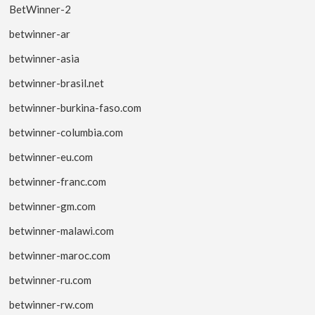
BetWinner-2
betwinner-ar
betwinner-asia
betwinner-brasil.net
betwinner-burkina-faso.com
betwinner-columbia.com
betwinner-eu.com
betwinner-franc.com
betwinner-gm.com
betwinner-malawi.com
betwinner-maroc.com
betwinner-ru.com
betwinner-rw.com