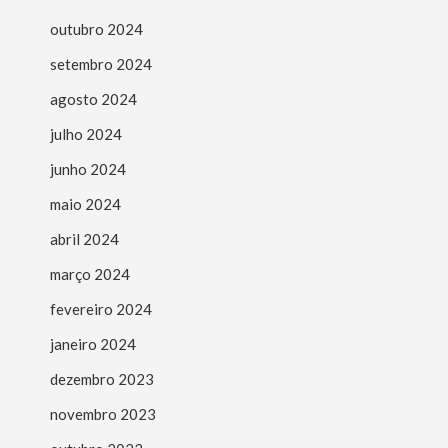
outubro 2024
setembro 2024
agosto 2024
julho 2024
junho 2024
maio 2024
abril 2024
março 2024
fevereiro 2024
janeiro 2024
dezembro 2023
novembro 2023