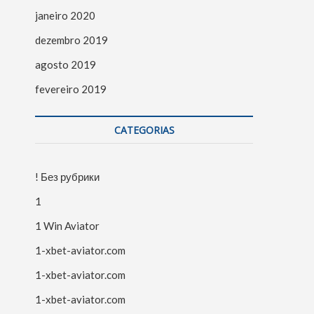
janeiro 2020
dezembro 2019
agosto 2019
fevereiro 2019
CATEGORIAS
! Без рубрики
1
1 Win Aviator
1-xbet-aviator.com
1-xbet-aviator.com
1-xbet-aviator.com