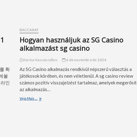
BACCARAT
1
Hogyan használjuk az SG Casino
alkalmazást sg casino
Karina Vasconcellos
6 de novembro de 2024
를 확
Az SG Casino alkalmazás rendkívül népszerű választás a
 에볼
játékosok körében, és nem véletlenül. A sg casino review
온라인
számos pozitív visszajelzést tartalmaz, amelyek megerősít
az alkalmazás…
Veja Mais ...