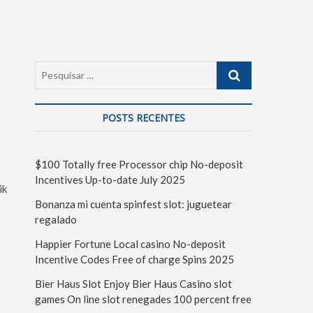
POSTS RECENTES
$100 Totally free Processor chip No-deposit
Incentives Up-to-date July 2025
ik
Bonanza mi cuenta spinfest slot: juguetear
regalado
Happier Fortune Local casino No-deposit
Incentive Codes Free of charge Spins 2025
Bier Haus Slot Enjoy Bier Haus Casino slot
games On line slot renegades 100 percent free