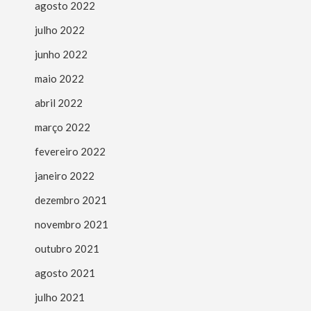
agosto 2022
julho 2022
junho 2022
maio 2022
abril 2022
março 2022
fevereiro 2022
janeiro 2022
dezembro 2021
novembro 2021
outubro 2021
agosto 2021
julho 2021