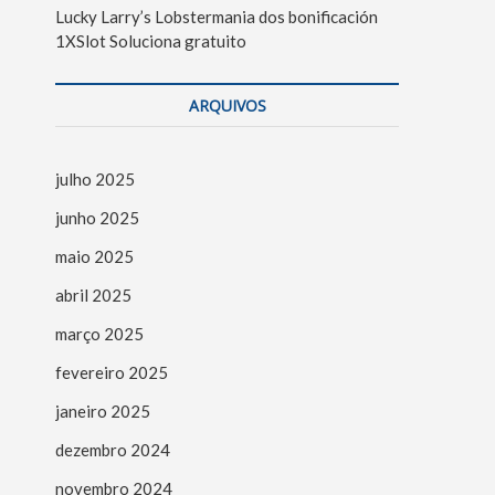
Lucky Larry’s Lobstermania dos bonificación
1XSlot Soluciona gratuito
ARQUIVOS
julho 2025
junho 2025
maio 2025
abril 2025
março 2025
fevereiro 2025
janeiro 2025
dezembro 2024
novembro 2024