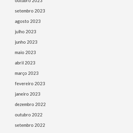
outubro 2023
setembro 2023
agosto 2023
julho 2023
junho 2023
maio 2023
abril 2023
março 2023
fevereiro 2023
janeiro 2023
dezembro 2022
outubro 2022
setembro 2022