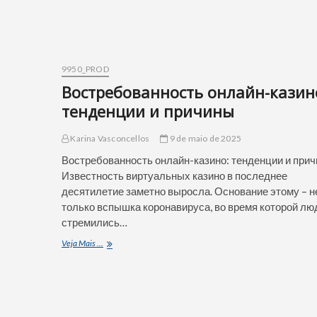
9950_PROD
Востребованность онлайн-казин
тенденции и причины
Karina Vasconcellos
9 de maio de 2025
Востребованность онлайн-казино: тенденции и при
Известность виртуальных казино в последнее
десятилетие заметно выросла. Основание этому – н
только вспышка коронавируса, во время которой лю
стремились…
Veja Mais ...