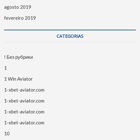
agosto 2019
fevereiro 2019
CATEGORIAS
! Без рубрики
1
1 Win Aviator
1-xbet-aviator.com
1-xbet-aviator.com
1-xbet-aviator.com
1-xbet-aviator.com
10