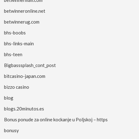
betwinneronline.net
betwinnerug.com
bhs-boobs
bhs-links-main
bhs-teen
Bigbasssplash_cont_post
bitcasino-japan.com
bizzo casino
blog
blogs.20minutos.es
Bonus ponude za online kockanje u Poljskoj – https
bonusy