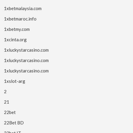
1xbetmalaysia.com
1xbetmaroc.info
1xbetmy.com
1xcinta.org
1xluckystarcasino.com
1xluckystarcasino.com
1xluckystarcasino.com
1xslot-arg
2
21
22bet
22Bet BD
22bet IT