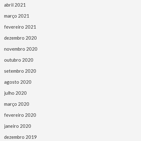
abril 2021
março 2021
fevereiro 2021
dezembro 2020
novembro 2020
outubro 2020
setembro 2020
agosto 2020
julho 2020
março 2020
fevereiro 2020
janeiro 2020
dezembro 2019