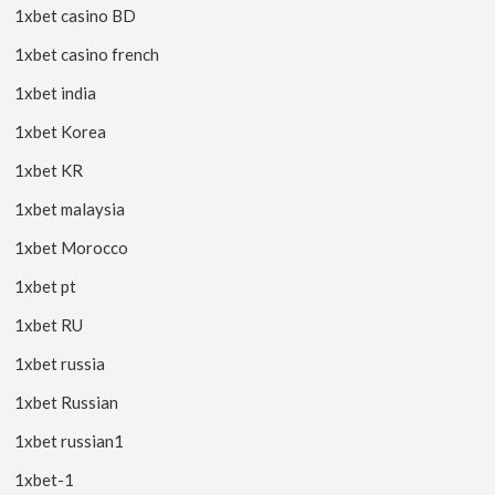
1xbet casino BD
1xbet casino french
1xbet india
1xbet Korea
1xbet KR
1xbet malaysia
1xbet Morocco
1xbet pt
1xbet RU
1xbet russia
1xbet Russian
1xbet russian1
1xbet-1