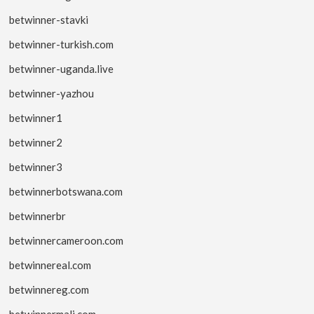
betwinner-stavki
betwinner-turkish.com
betwinner-uganda.live
betwinner-yazhou
betwinner1
betwinner2
betwinner3
betwinnerbotswana.com
betwinnerbr
betwinnercameroon.com
betwinnereal.com
betwinnereg.com
betwinnermali.com