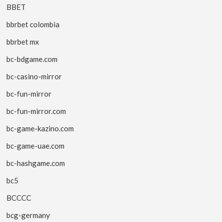
BBET
bbrbet colombia
bbrbet mx
bc-bdgame.com
bc-casino-mirror
bc-fun-mirror
bc-fun-mirror.com
bc-game-kazino.com
bc-game-uae.com
bc-hashgame.com
bc5
BCCCC
bcg-germany