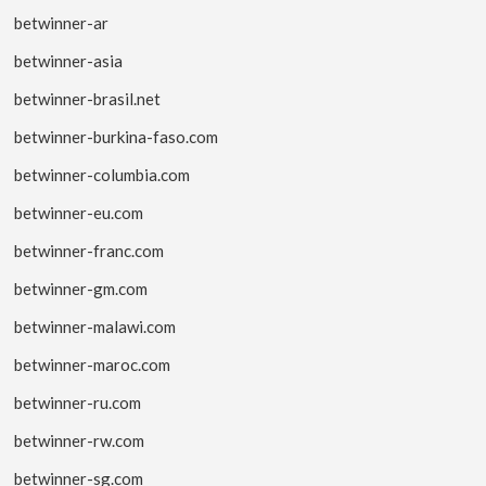
betwinner-ar
betwinner-asia
betwinner-brasil.net
betwinner-burkina-faso.com
betwinner-columbia.com
betwinner-eu.com
betwinner-franc.com
betwinner-gm.com
betwinner-malawi.com
betwinner-maroc.com
betwinner-ru.com
betwinner-rw.com
betwinner-sg.com