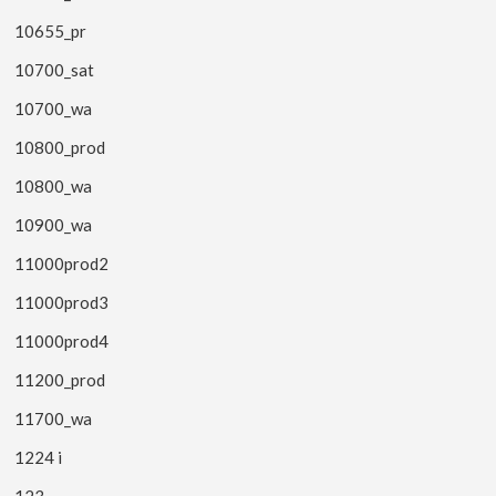
10655_pr
10700_sat
10700_wa
10800_prod
10800_wa
10900_wa
11000prod2
11000prod3
11000prod4
11200_prod
11700_wa
1224 i
123