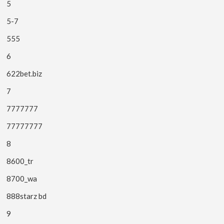
5
5-7
555
6
622bet.biz
7
7777777
77777777
8
8600_tr
8700_wa
888starz bd
9