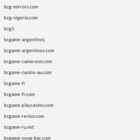
bcg-mirrors.com
bcg-nigeria.com
bcg5
bcgame-argentinos
bcgame-argentinos.com
bcgame-cameroon.com
bcgame-casino-au.com
bcgame-fr
bcgame-fr.com
bcgame-playcasino.com
bcgame-revise.com
bcgame-ru.net
bcgame-song-bac.com