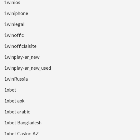
1winios
1winiphone
1winlegal
1winoffic
1winofficialsite
1winplay-ar_new
1winplay-ar_new_used
1winRussia
1xbet
1xbet apk
1xbet arabic
1xbet Bangladesh
1xbet Casino AZ