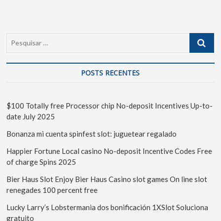
POSTS RECENTES
$100 Totally free Processor chip No-deposit Incentives Up-to-
date July 2025
Bonanza mi cuenta spinfest slot: juguetear regalado
Happier Fortune Local casino No-deposit Incentive Codes Free
of charge Spins 2025
Bier Haus Slot Enjoy Bier Haus Casino slot games On line slot
renegades 100 percent free
Lucky Larry’s Lobstermania dos bonificación 1XSlot Soluciona
gratuito