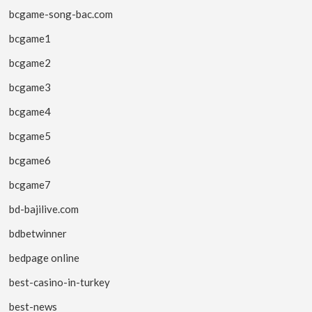
bcgame-song-bac.com
bcgame1
bcgame2
bcgame3
bcgame4
bcgame5
bcgame6
bcgame7
bd-bajilive.com
bdbetwinner
bedpage online
best-casino-in-turkey
best-news