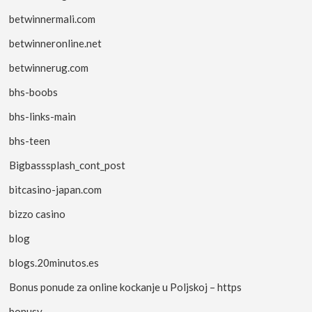
betwinnermali.com
betwinneronline.net
betwinnerug.com
bhs-boobs
bhs-links-main
bhs-teen
Bigbasssplash_cont_post
bitcasino-japan.com
bizzo casino
blog
blogs.20minutos.es
Bonus ponude za online kockanje u Poljskoj – https
bonusy