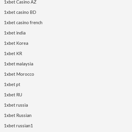
1xbet Casino AZ
1xbet casino BD
1xbet casino french
1xbet india
1xbet Korea
1xbet KR
1xbet malaysia
1xbet Morocco
1xbet pt
1xbet RU
1xbet russia
1xbet Russian
1xbet russian1