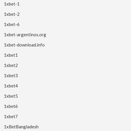
1xbet-1
1xbet-2
1xbet-6
1xbet-argentinos.org
1xbet-download.info
1xbet1
1xbet2
1xbet3
1xbet4
1xbet5
1xbet6
1xbet7
1xBetBangladesh