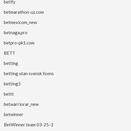
betify
betmarathon-uz.com
betmexicom_new
betnaga.pro
betpro-pk1.com
BETT
betting
betting utan svensk licens
betting5
bettt
betwarriorar_new
betwinner
BetWinner team 03-25-3