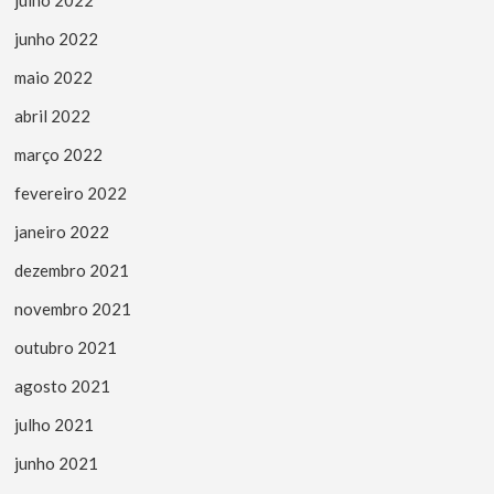
junho 2022
maio 2022
abril 2022
março 2022
fevereiro 2022
janeiro 2022
dezembro 2021
novembro 2021
outubro 2021
agosto 2021
julho 2021
junho 2021