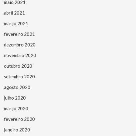
maio 2021
abril 2021
março 2021
fevereiro 2021
dezembro 2020
novembro 2020
outubro 2020
setembro 2020
agosto 2020
julho 2020
março 2020
fevereiro 2020
janeiro 2020