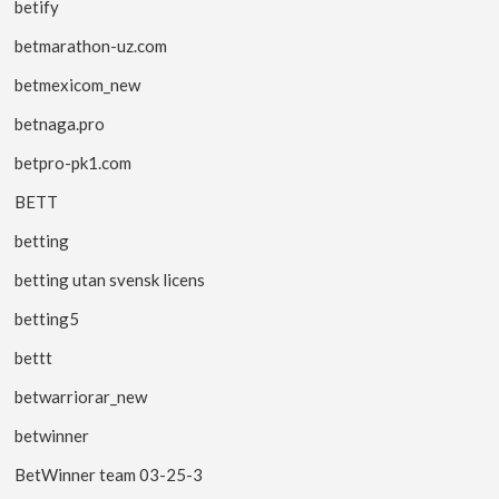
betify
betmarathon-uz.com
betmexicom_new
betnaga.pro
betpro-pk1.com
BETT
betting
betting utan svensk licens
betting5
bettt
betwarriorar_new
betwinner
BetWinner team 03-25-3