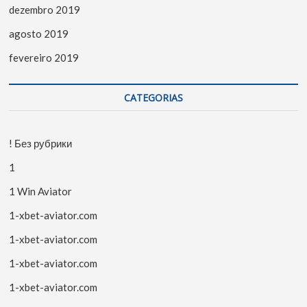
dezembro 2019
agosto 2019
fevereiro 2019
CATEGORIAS
! Без рубрики
1
1 Win Aviator
1-xbet-aviator.com
1-xbet-aviator.com
1-xbet-aviator.com
1-xbet-aviator.com