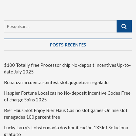
POSTS RECENTES
$100 Totally free Processor chip No-deposit Incentives Up-to-
date July 2025
Bonanza mi cuenta spinfest slot: juguetear regalado
Happier Fortune Local casino No-deposit Incentive Codes Free
of charge Spins 2025
Bier Haus Slot Enjoy Bier Haus Casino slot games On line slot
renegades 100 percent free
Lucky Larry’s Lobstermania dos bonificación 1XSlot Soluciona
gratuito