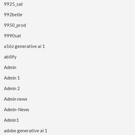
9925_sat
992betbr
9950_prod
9990sat
a16z generative ai 1
abilify
Admin
Admin 1
Admin 2
Admin news
Admin-News
Admin1
adobe generative ai 1