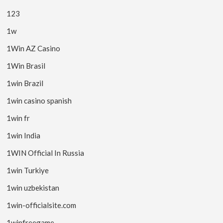
123
1w
1Win AZ Casino
1Win Brasil
1win Brazil
1win casino spanish
1win fr
1win India
1WIN Official In Russia
1win Turkiye
1win uzbekistan
1win-officialsite.com
1winfreegame