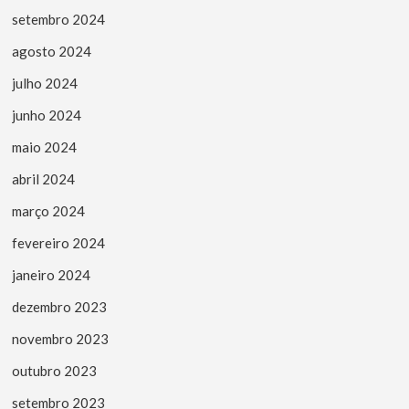
setembro 2024
agosto 2024
julho 2024
junho 2024
maio 2024
abril 2024
março 2024
fevereiro 2024
janeiro 2024
dezembro 2023
novembro 2023
outubro 2023
setembro 2023