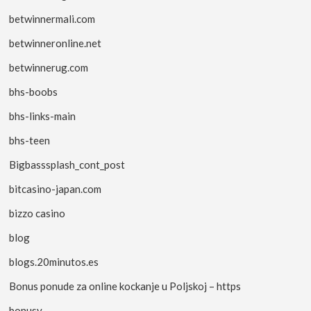
betwinnermali.com
betwinneronline.net
betwinnerug.com
bhs-boobs
bhs-links-main
bhs-teen
Bigbasssplash_cont_post
bitcasino-japan.com
bizzo casino
blog
blogs.20minutos.es
Bonus ponude za online kockanje u Poljskoj – https
bonusy