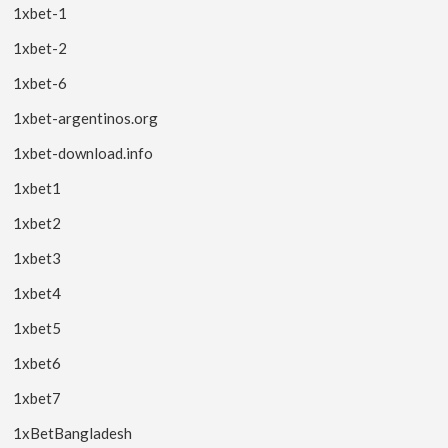
1xbet-1
1xbet-2
1xbet-6
1xbet-argentinos.org
1xbet-download.info
1xbet1
1xbet2
1xbet3
1xbet4
1xbet5
1xbet6
1xbet7
1xBetBangladesh