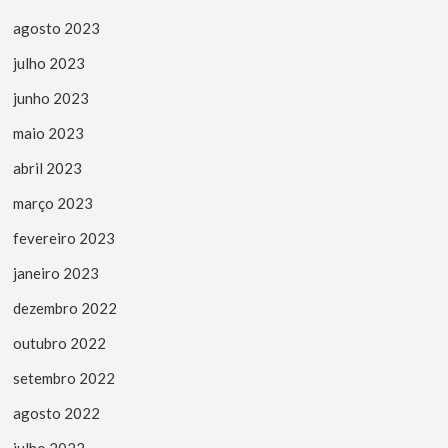
agosto 2023
julho 2023
junho 2023
maio 2023
abril 2023
março 2023
fevereiro 2023
janeiro 2023
dezembro 2022
outubro 2022
setembro 2022
agosto 2022
julho 2022