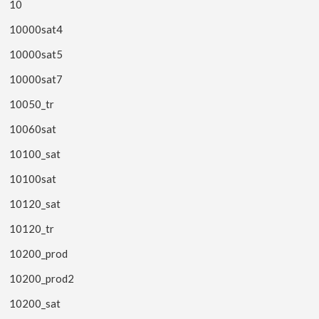
10
10000sat4
10000sat5
10000sat7
10050_tr
10060sat
10100_sat
10100sat
10120_sat
10120_tr
10200_prod
10200_prod2
10200_sat