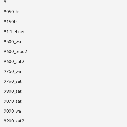
9
9050_tr
9150tr
917bet.net
9500_wa
9600_prod2
9600_sat2
9750_wa
9760_sat
9800_sat
9870_sat
9890_wa
9900_sat2