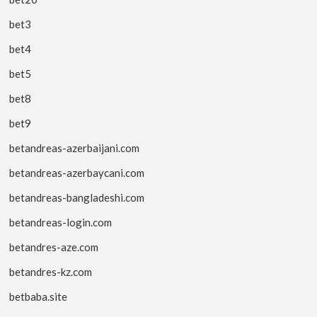
bet3
bet4
bet5
bet8
bet9
betandreas-azerbaijani.com
betandreas-azerbaycani.com
betandreas-bangladeshi.com
betandreas-login.com
betandres-aze.com
betandres-kz.com
betbaba.site