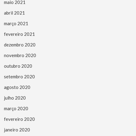
maio 2021
abril 2021
março 2021
fevereiro 2021
dezembro 2020
novembro 2020
outubro 2020
setembro 2020
agosto 2020
julho 2020
março 2020
fevereiro 2020
janeiro 2020