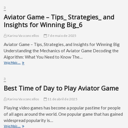
3
Aviator Game – Tips_ Strategies_ and
Insights for Winning Big_6
Karina Vasconcellos
7 de maio de 2025
Aviator Game – Tips, Strategies, and Insights for Winning Big
Understanding the Mechanics of Aviator Game Decoding the
Algorithm: What You Need to Know The…
Veja Mais ...
3
Best Time of Day to Play Aviator Game
Karina Vasconcellos
11 de abril de 2025
Playing video games has become a popular pastime for people
of all ages around the world. One popular game that has gained
widespread popularity is…
Veja Mais ...