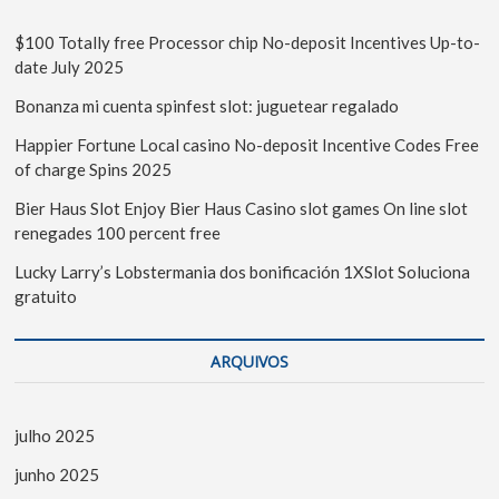
$100 Totally free Processor chip No-deposit Incentives Up-to-
date July 2025
Bonanza mi cuenta spinfest slot: juguetear regalado
Happier Fortune Local casino No-deposit Incentive Codes Free
of charge Spins 2025
Bier Haus Slot Enjoy Bier Haus Casino slot games On line slot
renegades 100 percent free
Lucky Larry’s Lobstermania dos bonificación 1XSlot Soluciona
gratuito
ARQUIVOS
julho 2025
junho 2025