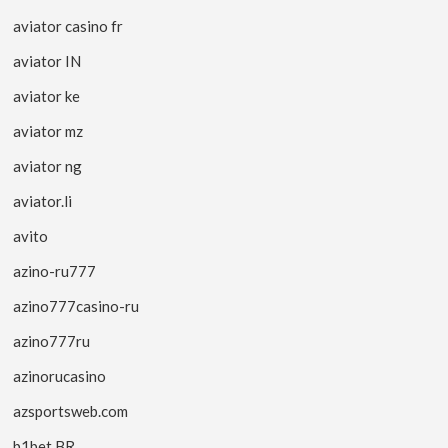
aviator casino fr
aviator IN
aviator ke
aviator mz
aviator ng
aviator.li
avito
azino-ru777
azino777casino-ru
azino777ru
azinorucasino
azsportsweb.com
b1bet BR