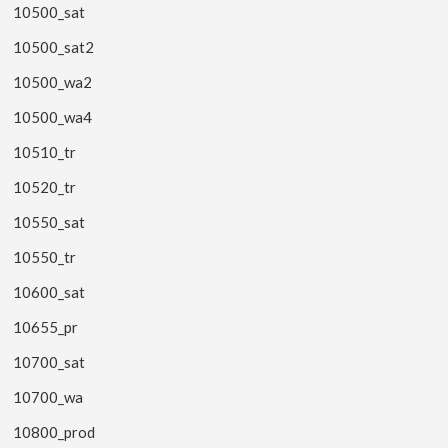
10500_sat
10500_sat2
10500_wa2
10500_wa4
10510_tr
10520_tr
10550_sat
10550_tr
10600_sat
10655_pr
10700_sat
10700_wa
10800_prod