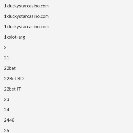
1xluckystarcasino.com
1xluckystarcasino.com
1xluckystarcasino.com
1xslot-arg
2
21
22bet
22Bet BD
22bet IT
23
24
2448
26