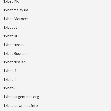
1xbet KR
1xbet malaysia
1xbet Morocco
1xbet pt
1xbet RU
1xbet russia
1xbet Russian
1xbet russian1
1xbet-1
1xbet-2
1xbet-6
1xbet-argentinos.org
1xbet-download.info