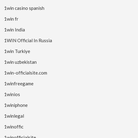
1win casino spanish
1win fr
1win India
1WIN Official In Russia
1win Turkiye
1win uzbekistan
1win-officialsite.com
1winfreegame
1winios
1winiphone
1winlegal
1winoffic
1winofficialsite