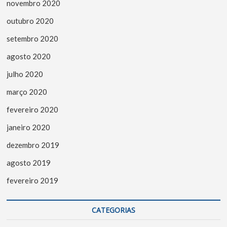
novembro 2020
outubro 2020
setembro 2020
agosto 2020
julho 2020
março 2020
fevereiro 2020
janeiro 2020
dezembro 2019
agosto 2019
fevereiro 2019
CATEGORIAS