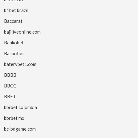
b1bet brazil
Baccarat
bajiliveonline.com
Bankobet
Basaribet
baterybet1.com
BBBB
BBCC
BBET
bbrbet colombia
bbrbet mx
bc-bdgame.com