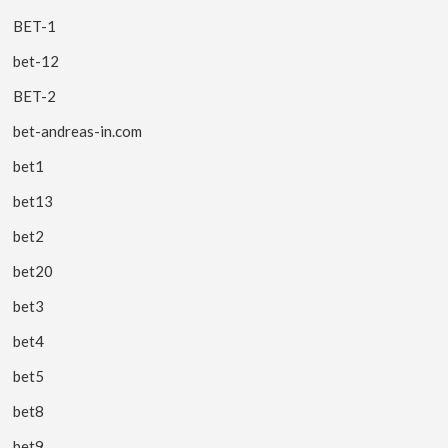
BET-1
bet-12
BET-2
bet-andreas-in.com
bet1
bet13
bet2
bet20
bet3
bet4
bet5
bet8
bet9