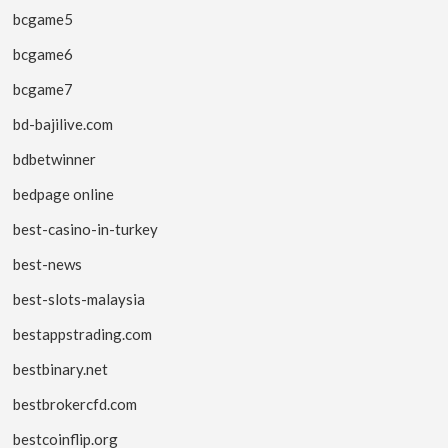
bcgame5
bcgame6
bcgame7
bd-bajilive.com
bdbetwinner
bedpage online
best-casino-in-turkey
best-news
best-slots-malaysia
bestappstrading.com
bestbinary.net
bestbrokercfd.com
bestcoinflip.org