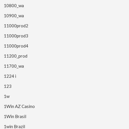
10800_wa
10900_wa
11000prod2
11000prod3
11000prod4
11200_prod
11700_wa
1224 i
123
1w
1Win AZ Casino
1Win Brasil
1win Brazil