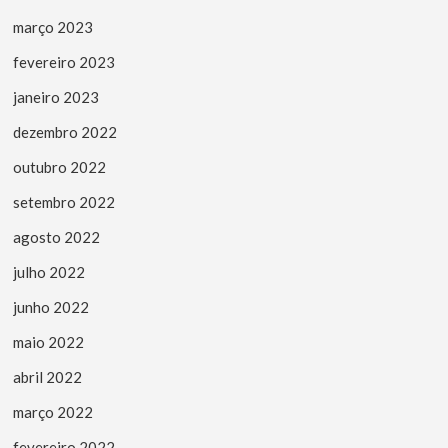
março 2023
fevereiro 2023
janeiro 2023
dezembro 2022
outubro 2022
setembro 2022
agosto 2022
julho 2022
junho 2022
maio 2022
abril 2022
março 2022
fevereiro 2022