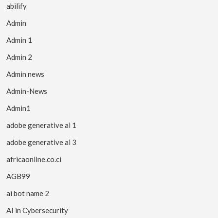
abilify
Admin
Admin 1
Admin 2
Admin news
Admin-News
Admin1
adobe generative ai 1
adobe generative ai 3
africaonline.co.ci
AGB99
ai bot name 2
AI in Cybersecurity