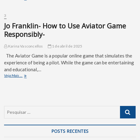
3
Jo Franklin- How to Use Aviator Game
Responsibly-
Karina Vasconcellos
1 de abril de 2025
The Aviator Game is a popular online game that simulates the
experience of being a pilot. While the game can be entertaining
and educational,…
Veja Mais ...
POSTS RECENTES