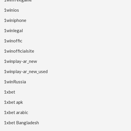
1winios
1winiphone
1winlegal
1winoffic
1winofficialsite
1winplay-ar_new
1winplay-ar_new_used
1winRussia
1xbet
1xbet apk
1xbet arabic
1xbet Bangladesh