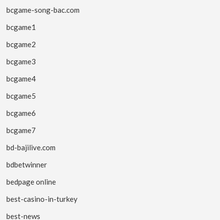
bcgame-song-bac.com
bcgame1
bcgame2
bcgame3
bcgame4
bcgame5
bcgame6
bcgame7
bd-bajilive.com
bdbetwinner
bedpage online
best-casino-in-turkey
best-news