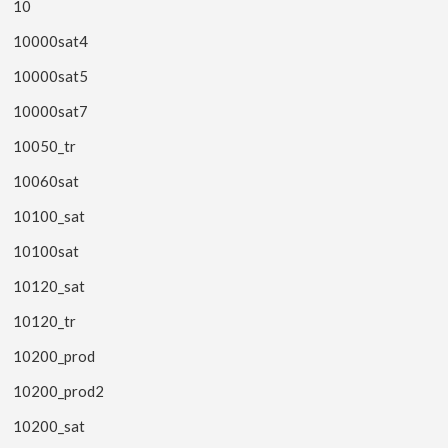
10
10000sat4
10000sat5
10000sat7
10050_tr
10060sat
10100_sat
10100sat
10120_sat
10120_tr
10200_prod
10200_prod2
10200_sat