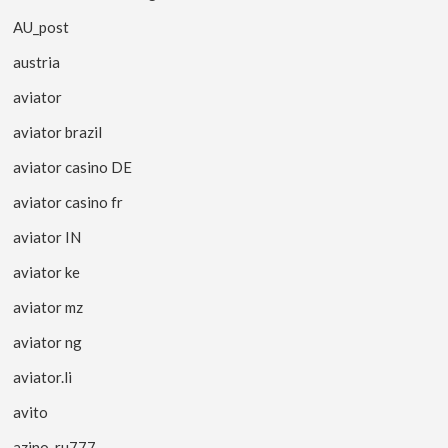
AU_post
austria
aviator
aviator brazil
aviator casino DE
aviator casino fr
aviator IN
aviator ke
aviator mz
aviator ng
aviator.li
avito
azino-ru777