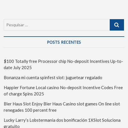
POSTS RECENTES
$100 Totally free Processor chip No-deposit Incentives Up-to-
date July 2025
Bonanza mi cuenta spinfest slot: juguetear regalado
Happier Fortune Local casino No-deposit Incentive Codes Free
of charge Spins 2025
Bier Haus Slot Enjoy Bier Haus Casino slot games On line slot
renegades 100 percent free
Lucky Larry’s Lobstermania dos bonificación 1XSlot Soluciona
gratuito