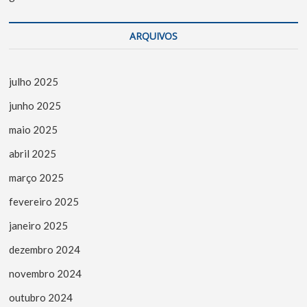
ARQUIVOS
julho 2025
junho 2025
maio 2025
abril 2025
março 2025
fevereiro 2025
janeiro 2025
dezembro 2024
novembro 2024
outubro 2024