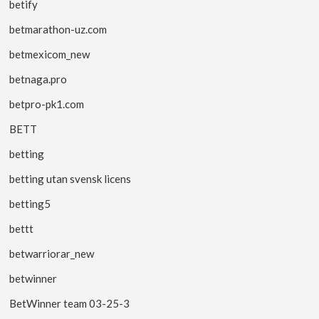
betify
betmarathon-uz.com
betmexicom_new
betnaga.pro
betpro-pk1.com
BETT
betting
betting utan svensk licens
betting5
bettt
betwarriorar_new
betwinner
BetWinner team 03-25-3