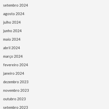
setembro 2024
agosto 2024
julho 2024
junho 2024
maio 2024
abril 2024
março 2024
fevereiro 2024
janeiro 2024
dezembro 2023
novembro 2023
outubro 2023
setembro 2023