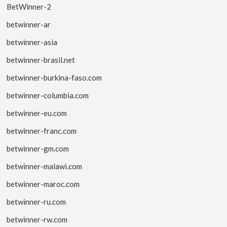
BetWinner-2
betwinner-ar
betwinner-asia
betwinner-brasil.net
betwinner-burkina-faso.com
betwinner-columbia.com
betwinner-eu.com
betwinner-franc.com
betwinner-gm.com
betwinner-malawi.com
betwinner-maroc.com
betwinner-ru.com
betwinner-rw.com