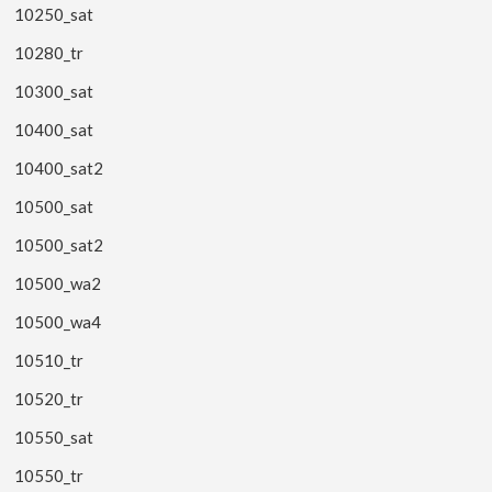
10250_sat
10280_tr
10300_sat
10400_sat
10400_sat2
10500_sat
10500_sat2
10500_wa2
10500_wa4
10510_tr
10520_tr
10550_sat
10550_tr