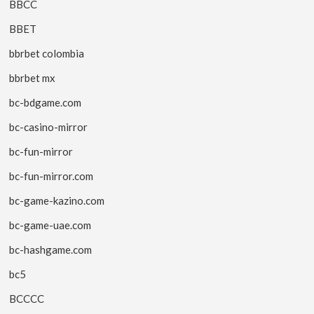
BBCC
BBET
bbrbet colombia
bbrbet mx
bc-bdgame.com
bc-casino-mirror
bc-fun-mirror
bc-fun-mirror.com
bc-game-kazino.com
bc-game-uae.com
bc-hashgame.com
bc5
BCCCC