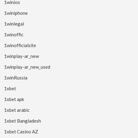
1winios
1winiphone
1winlegal
1winoffic
1winofficialsite
1winplay-ar_new
1winplay-ar_new_used
1winRussia
1xbet
1xbet apk
1xbet arabic
1xbet Bangladesh
1xbet Casino AZ