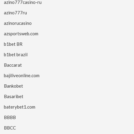
azino777casino-ru
azino777ru
azinorucasino
azsportsweb.com
b1bet BR
b1bet brazil
Baccarat
bajiliveonline.com
Bankobet
Basaribet
baterybet1.com
BBBB
BBCC