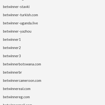
betwinner-stavki
betwinner-turkish.com
betwinner-uganda.live
betwinner-yazhou
betwinner1
betwinner2
betwinner3
betwinnerbotswana.com
betwinnerbr
betwinnercameroon.com
betwinnereal.com
betwinnereg.com
betwinnermali.com