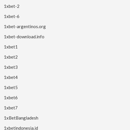
1xbet-2
1xbet-6
1xbet-argentinos.org
1xbet-download.info
1xbet1
1xbet2
1xbet3
1xbet4
1xbet5
1xbet6
1xbet7
1xBetBangladesh
1xbetindonesia.id