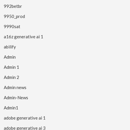
992betbr
9950_prod
9990sat
a16z generative ai 1
abilify
Admin
Admin 1
Admin 2
Admin news
Admin-News
Admin1
adobe generative ai 1
adobe generative ai 3