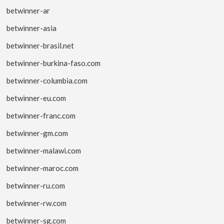
betwinner-ar
betwinner-asia
betwinner-brasil.net
betwinner-burkina-faso.com
betwinner-columbia.com
betwinner-eu.com
betwinner-franc.com
betwinner-gm.com
betwinner-malawi.com
betwinner-maroc.com
betwinner-ru.com
betwinner-rw.com
betwinner-sg.com