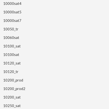
10000sat4
10000sat5
10000sat7
10050_tr
10060sat
10100_sat
10100sat
10120_sat
10120_tr
10200_prod
10200_prod2
10200_sat
10250_sat