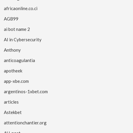
africaonline.co.ci
AGB99
ai bot name 2
AI in Cybersecurity
Anthony
anticoagulantia
apotheek
app-xbe.com
argentinos-1xbet.com
articles
Astekbet
attentionchantier.org
AU_post