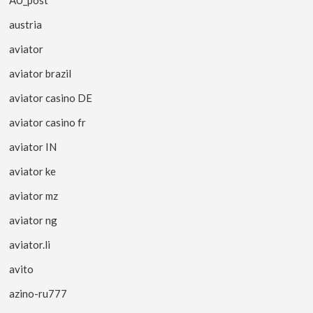
austria
aviator
aviator brazil
aviator casino DE
aviator casino fr
aviator IN
aviator ke
aviator mz
aviator ng
aviator.li
avito
azino-ru777