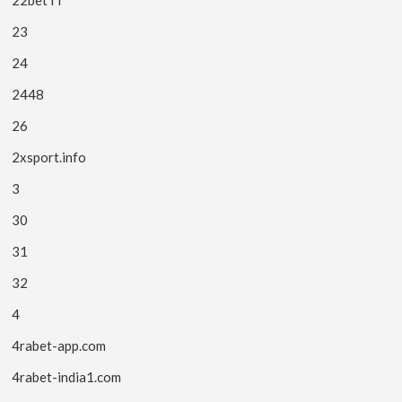
23
24
2448
26
2xsport.info
3
30
31
32
4
4rabet-app.com
4rabet-india1.com