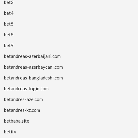
bet3
bet4
bet5
bet8
bet9
betandreas-azerbaijani.com
betandreas-azerbaycani.com
betandreas-bangladeshi.com
betandreas-login.com
betandres-aze.com
betandres-kz.com
betbaba.site
betify