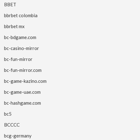
BBET
bbrbet colombia
bbrbet mx
bc-bdgame.com
bc-casino-mirror
bc-fun-mirror
bc-fun-mirror.com
bc-game-kazino.com
bc-game-uae.com
bc-hashgame.com
bc5
BCCCC
bcg-germany