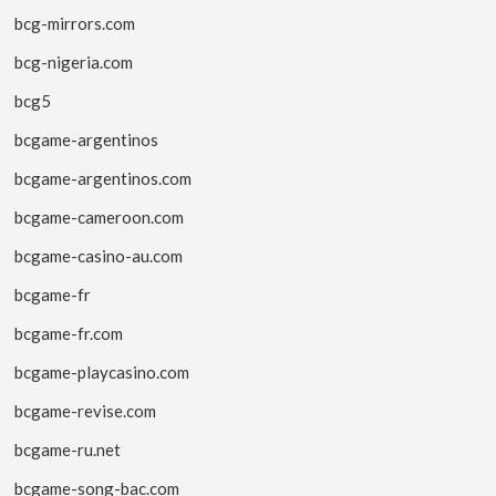
bcg-mirrors.com
bcg-nigeria.com
bcg5
bcgame-argentinos
bcgame-argentinos.com
bcgame-cameroon.com
bcgame-casino-au.com
bcgame-fr
bcgame-fr.com
bcgame-playcasino.com
bcgame-revise.com
bcgame-ru.net
bcgame-song-bac.com