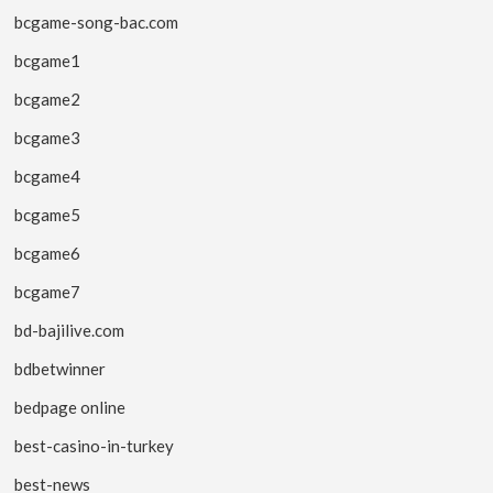
bcgame-song-bac.com
bcgame1
bcgame2
bcgame3
bcgame4
bcgame5
bcgame6
bcgame7
bd-bajilive.com
bdbetwinner
bedpage online
best-casino-in-turkey
best-news