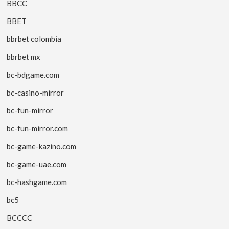
BBCC
BBET
bbrbet colombia
bbrbet mx
bc-bdgame.com
bc-casino-mirror
bc-fun-mirror
bc-fun-mirror.com
bc-game-kazino.com
bc-game-uae.com
bc-hashgame.com
bc5
BCCCC