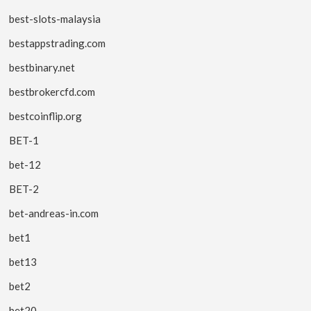
best-slots-malaysia
bestappstrading.com
bestbinary.net
bestbrokercfd.com
bestcoinflip.org
BET-1
bet-12
BET-2
bet-andreas-in.com
bet1
bet13
bet2
bet20