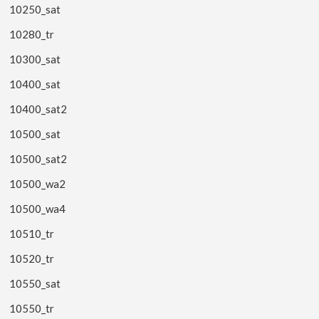
10250_sat
10280_tr
10300_sat
10400_sat
10400_sat2
10500_sat
10500_sat2
10500_wa2
10500_wa4
10510_tr
10520_tr
10550_sat
10550_tr