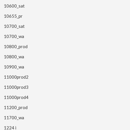
10600_sat
10655_pr
10700_sat
10700_wa
10800_prod
10800_wa
10900_wa
11000prod2
11000prod3
11000prod4
11200_prod
11700_wa
1224 i