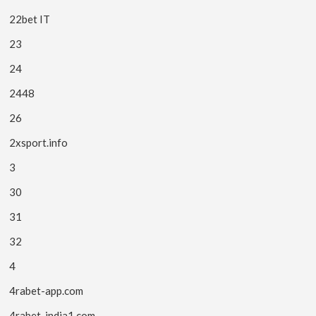
22bet IT
23
24
2448
26
2xsport.info
3
30
31
32
4
4rabet-app.com
4rabet-india1.com