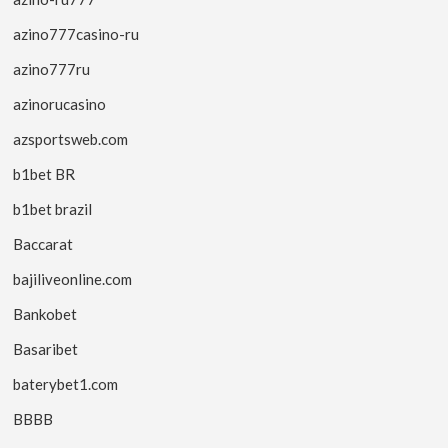
azino777casino-ru
azino777ru
azinorucasino
azsportsweb.com
b1bet BR
b1bet brazil
Baccarat
bajiliveonline.com
Bankobet
Basaribet
baterybet1.com
BBBB