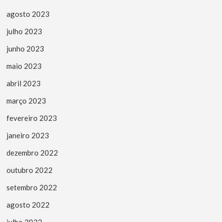
agosto 2023
julho 2023
junho 2023
maio 2023
abril 2023
março 2023
fevereiro 2023
janeiro 2023
dezembro 2022
outubro 2022
setembro 2022
agosto 2022
julho 2022