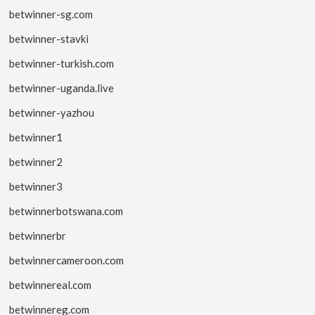
betwinner-sg.com
betwinner-stavki
betwinner-turkish.com
betwinner-uganda.live
betwinner-yazhou
betwinner1
betwinner2
betwinner3
betwinnerbotswana.com
betwinnerbr
betwinnercameroon.com
betwinnereal.com
betwinnereg.com