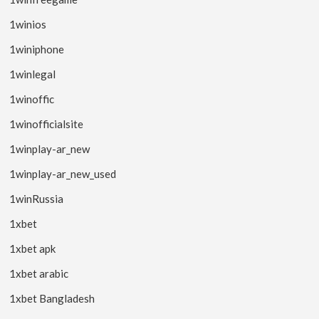
1winios
1winiphone
1winlegal
1winoffic
1winofficialsite
1winplay-ar_new
1winplay-ar_new_used
1winRussia
1xbet
1xbet apk
1xbet arabic
1xbet Bangladesh