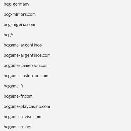
bcg-germany
bcg-mirrors.com
bcg-nigeria.com
bcg5
bcgame-argentinos
bcgame-argentinos.com
bcgame-cameroon.com
bcgame-casino-au.com
bcgame-fr
bcgame-fr.com
bcgame-playcasino.com
bcgame-revise.com
bcgame-ru.net