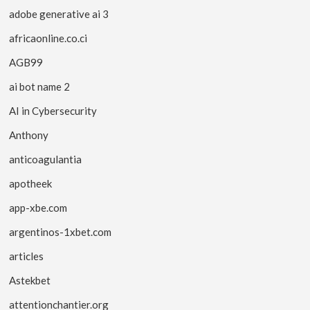
adobe generative ai 3
africaonline.co.ci
AGB99
ai bot name 2
AI in Cybersecurity
Anthony
anticoagulantia
apotheek
app-xbe.com
argentinos-1xbet.com
articles
Astekbet
attentionchantier.org