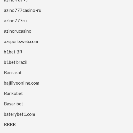
azino777casino-ru
azino777ru
azinorucasino
azsportsweb.com
b1bet BR
b1bet brazil
Baccarat
bajiliveonline.com
Bankobet
Basaribet
baterybet1.com
BBBB