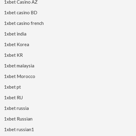
1xbet Casino AZ
1xbet casino BD
1xbet casino french
1xbet india
1xbet Korea
1xbet KR
1xbet malaysia
1xbet Morocco
1xbet pt
1xbet RU
1xbet russia
1xbet Russian
1xbet russian1