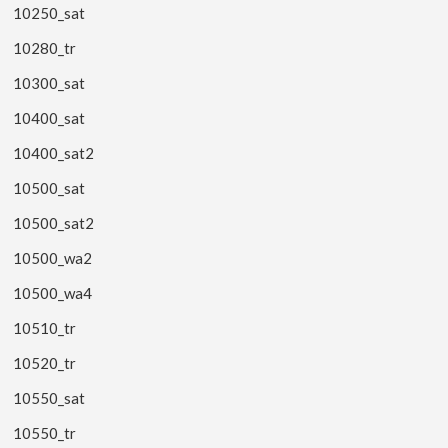
10250_sat
10280_tr
10300_sat
10400_sat
10400_sat2
10500_sat
10500_sat2
10500_wa2
10500_wa4
10510_tr
10520_tr
10550_sat
10550_tr