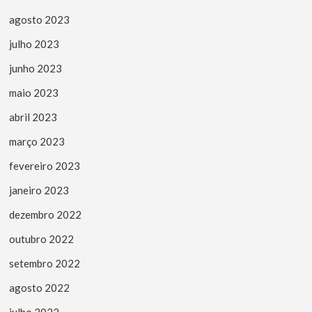
agosto 2023
julho 2023
junho 2023
maio 2023
abril 2023
março 2023
fevereiro 2023
janeiro 2023
dezembro 2022
outubro 2022
setembro 2022
agosto 2022
julho 2022