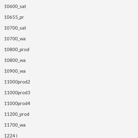
10600_sat
10655_pr
10700_sat
10700_wa
10800_prod
10800_wa
10900_wa
11000prod2
11000prod3
11000prod4
11200_prod
11700_wa
1224 i