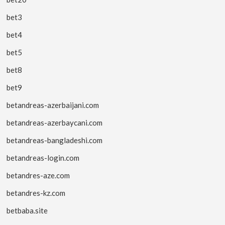
bet3
bet4
bet5
bet8
bet9
betandreas-azerbaijani.com
betandreas-azerbaycani.com
betandreas-bangladeshi.com
betandreas-login.com
betandres-aze.com
betandres-kz.com
betbaba.site