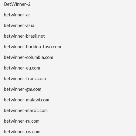
BetWinner-2
betwinner-ar
betwinner-asia
betwinner-brasil.net
betwinner-burkina-faso.com
betwinner-columbia.com
betwinner-eu.com
betwinner-franc.com
betwinner-gm.com
betwinner-malawi.com
betwinner-maroc.com
betwinner-ru.com
betwinner-rw.com