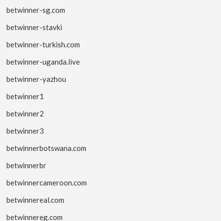
betwinner-sg.com
betwinner-stavki
betwinner-turkish.com
betwinner-uganda.live
betwinner-yazhou
betwinner1
betwinner2
betwinner3
betwinnerbotswana.com
betwinnerbr
betwinnercameroon.com
betwinnereal.com
betwinnereg.com