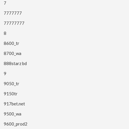
7
7777777
77777777
8
8600_tr
8700_wa
888starz bd
9
9050_tr
9150tr
917bet.net
9500_wa
9600_prod2