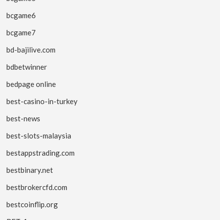
bcgame6
bcgame7
bd-bajilive.com
bdbetwinner
bedpage online
best-casino-in-turkey
best-news
best-slots-malaysia
bestappstrading.com
bestbinary.net
bestbrokercfd.com
bestcoinflip.org