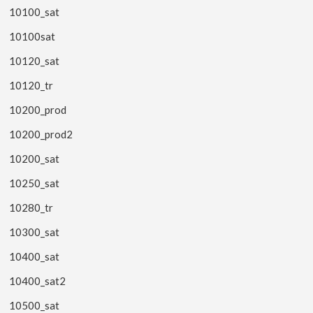
10100_sat
10100sat
10120_sat
10120_tr
10200_prod
10200_prod2
10200_sat
10250_sat
10280_tr
10300_sat
10400_sat
10400_sat2
10500_sat