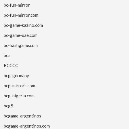
bc-fun-mirror
bc-fun-mirror.com
bc-game-kazino.com
bc-game-uae.com
bc-hashgame.com
bc5
BCCCC
bcg-germany
bcg-mirrors.com
bcg-nigeria.com
bcg5
bcgame-argentinos
bcgame-argentinos.com