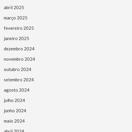
abril 2025
março 2025
fevereiro 2025
janeiro 2025
dezembro 2024
novembro 2024
outubro 2024
setembro 2024
agosto 2024
julho 2024
junho 2024
maio 2024
abril 2024