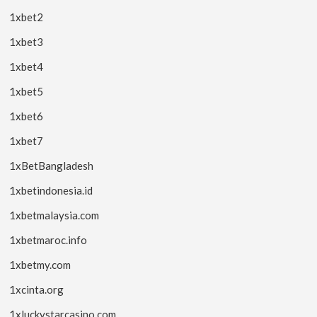
1xbet2
1xbet3
1xbet4
1xbet5
1xbet6
1xbet7
1xBetBangladesh
1xbetindonesia.id
1xbetmalaysia.com
1xbetmaroc.info
1xbetmy.com
1xcinta.org
1xluckystarcasino.com