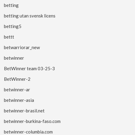
betting
betting utan svensk licens
betting5
bettt
betwarriorar_new
betwinner
BetWinner team 03-25-3
BetWinner-2
betwinner-ar
betwinner-asia
betwinner-brasil.net
betwinner-burkina-faso.com
betwinner-columbia.com