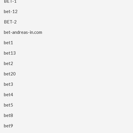
BET-1
bet-12
BET-2
bet-andreas-in.com
bet1
bet13
bet2
bet20
bet3
bet4
bet5
bet8
bet9