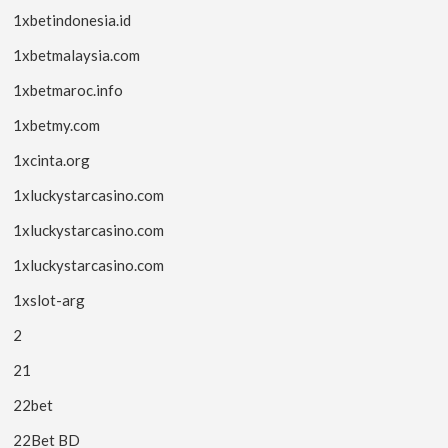
1xbetindonesia.id
1xbetmalaysia.com
1xbetmaroc.info
1xbetmy.com
1xcinta.org
1xluckystarcasino.com
1xluckystarcasino.com
1xluckystarcasino.com
1xslot-arg
2
21
22bet
22Bet BD