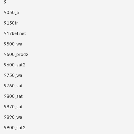
9
9050_tr
9150tr
917bet.net
9500_wa
9600_prod2
9600_sat2
9750_wa
9760_sat
9800_sat
9870_sat
9890_wa
9900_sat2