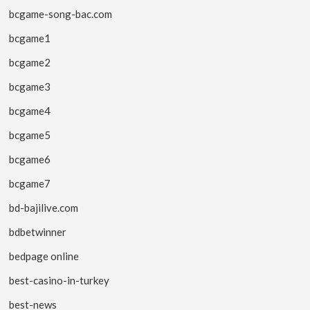
bcgame-song-bac.com
bcgame1
bcgame2
bcgame3
bcgame4
bcgame5
bcgame6
bcgame7
bd-bajilive.com
bdbetwinner
bedpage online
best-casino-in-turkey
best-news