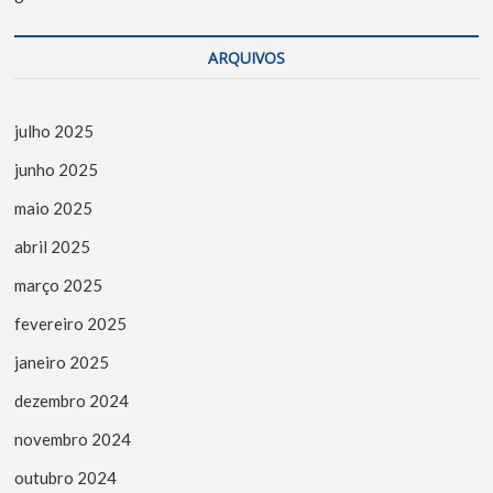
ARQUIVOS
julho 2025
junho 2025
maio 2025
abril 2025
março 2025
fevereiro 2025
janeiro 2025
dezembro 2024
novembro 2024
outubro 2024