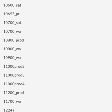
10600_sat
10655_pr
10700_sat
10700_wa
10800_prod
10800_wa
10900_wa
11000prod2
11000prod3
11000prod4
11200_prod
11700_wa
1224 i