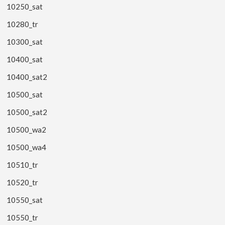
10250_sat
10280_tr
10300_sat
10400_sat
10400_sat2
10500_sat
10500_sat2
10500_wa2
10500_wa4
10510_tr
10520_tr
10550_sat
10550_tr