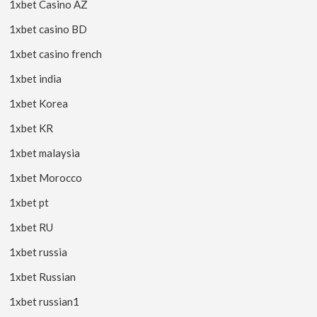
1xbet Casino AZ
1xbet casino BD
1xbet casino french
1xbet india
1xbet Korea
1xbet KR
1xbet malaysia
1xbet Morocco
1xbet pt
1xbet RU
1xbet russia
1xbet Russian
1xbet russian1