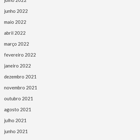
junho 2022
maio 2022
abril 2022
março 2022
fevereiro 2022
janeiro 2022
dezembro 2021
novembro 2021
outubro 2021
agosto 2021
julho 2021
junho 2021