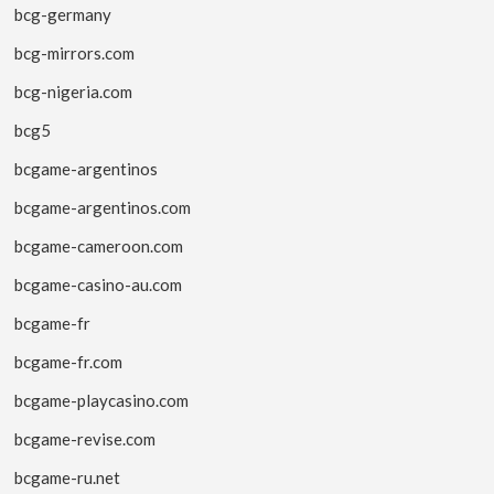
bcg-germany
bcg-mirrors.com
bcg-nigeria.com
bcg5
bcgame-argentinos
bcgame-argentinos.com
bcgame-cameroon.com
bcgame-casino-au.com
bcgame-fr
bcgame-fr.com
bcgame-playcasino.com
bcgame-revise.com
bcgame-ru.net