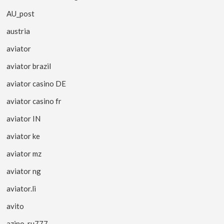
AU_post
austria
aviator
aviator brazil
aviator casino DE
aviator casino fr
aviator IN
aviator ke
aviator mz
aviator ng
aviator.li
avito
azino-ru777