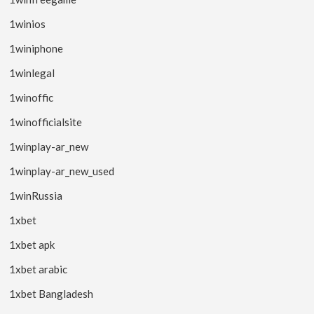
1winios
1winiphone
1winlegal
1winoffic
1winofficialsite
1winplay-ar_new
1winplay-ar_new_used
1winRussia
1xbet
1xbet apk
1xbet arabic
1xbet Bangladesh