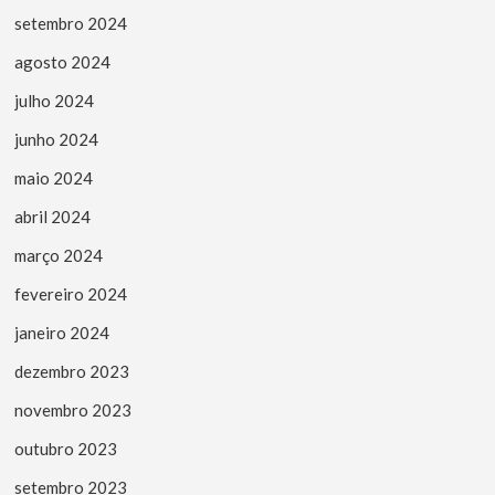
setembro 2024
agosto 2024
julho 2024
junho 2024
maio 2024
abril 2024
março 2024
fevereiro 2024
janeiro 2024
dezembro 2023
novembro 2023
outubro 2023
setembro 2023