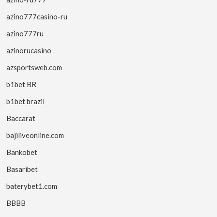
azino777casino-ru
azino777ru
azinorucasino
azsportsweb.com
b1bet BR
b1bet brazil
Baccarat
bajiliveonline.com
Bankobet
Basaribet
baterybet1.com
BBBB