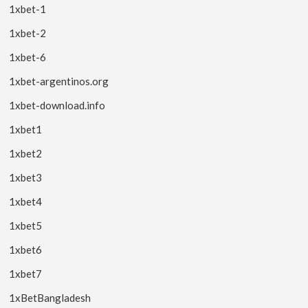
1xbet-1
1xbet-2
1xbet-6
1xbet-argentinos.org
1xbet-download.info
1xbet1
1xbet2
1xbet3
1xbet4
1xbet5
1xbet6
1xbet7
1xBetBangladesh