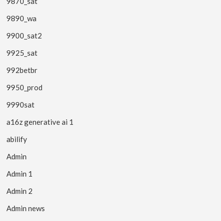
9870_sat
9890_wa
9900_sat2
9925_sat
992betbr
9950_prod
9990sat
a16z generative ai 1
abilify
Admin
Admin 1
Admin 2
Admin news