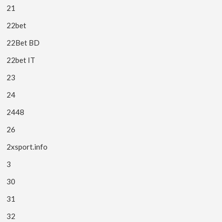
21
22bet
22Bet BD
22bet IT
23
24
2448
26
2xsport.info
3
30
31
32