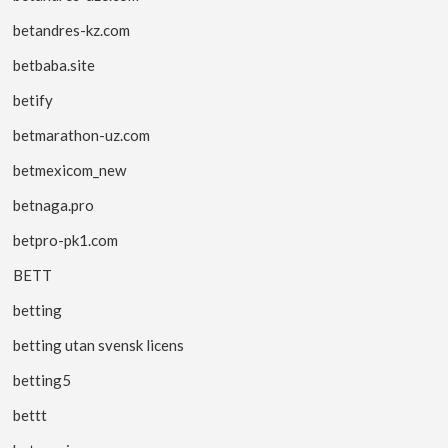
betandres-kz.com
betbaba.site
betify
betmarathon-uz.com
betmexicom_new
betnaga.pro
betpro-pk1.com
BETT
betting
betting utan svensk licens
betting5
bettt