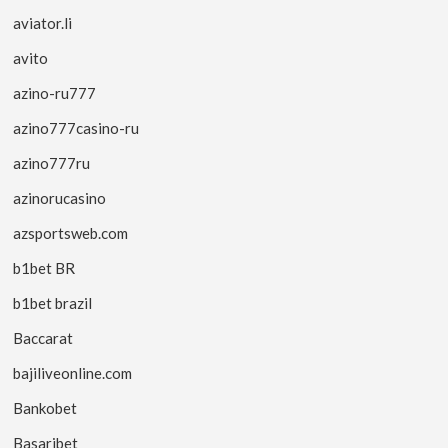
aviator.li
avito
azino-ru777
azino777casino-ru
azino777ru
azinorucasino
azsportsweb.com
b1bet BR
b1bet brazil
Baccarat
bajiliveonline.com
Bankobet
Basaribet