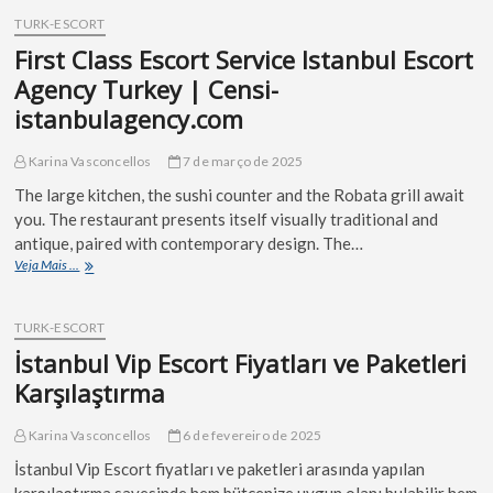
TURK-ESCORT
First Class Escort Service Istanbul Escort
Agency Turkey | Censi-
istanbulagency.com
Karina Vasconcellos
7 de março de 2025
The large kitchen, the sushi counter and the Robata grill await
you. The restaurant presents itself visually traditional and
antique, paired with contemporary design. The…
Veja Mais ...
TURK-ESCORT
İstanbul Vip Escort Fiyatları ve Paketleri
Karşılaştırma
Karina Vasconcellos
6 de fevereiro de 2025
İstanbul Vip Escort fiyatları ve paketleri arasında yapılan
karşılaştırma sayesinde hem bütçenize uygun olanı bulabilir hem