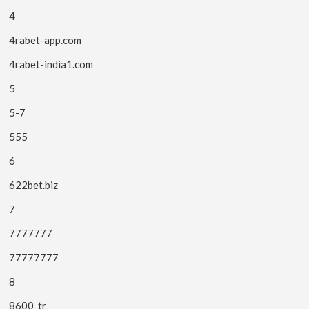
4
4rabet-app.com
4rabet-india1.com
5
5-7
555
6
622bet.biz
7
7777777
77777777
8
8600_tr