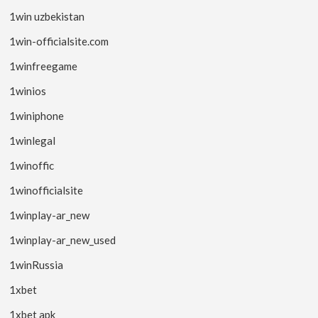
1win uzbekistan
1win-officialsite.com
1winfreegame
1winios
1winiphone
1winlegal
1winoffic
1winofficialsite
1winplay-ar_new
1winplay-ar_new_used
1winRussia
1xbet
1xbet apk