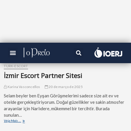
TURK-ESCORT
İzmir Escort Partner Sitesi
Karina Vasconcellos
20 de março de 2025
Selam beyler ben Eyşan Görüşmelerimi sadece size ait ev ve
otelde gerçekleştiriyorum. Doğal güzellikler ve sakin atmosfer
arayanlar için Narlıdere, mükemmel bir tercihtir. Burada
sunulan…
Veja Mais ...