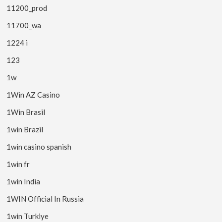
11200_prod
11700_wa
1224 i
123
1w
1Win AZ Casino
1Win Brasil
1win Brazil
1win casino spanish
1win fr
1win India
1WIN Official In Russia
1win Turkiye