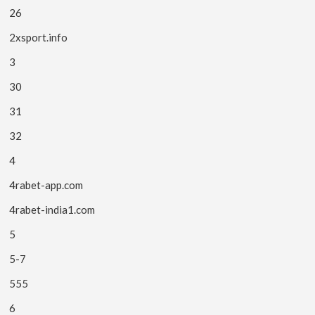
26
2xsport.info
3
30
31
32
4
4rabet-app.com
4rabet-india1.com
5
5-7
555
6