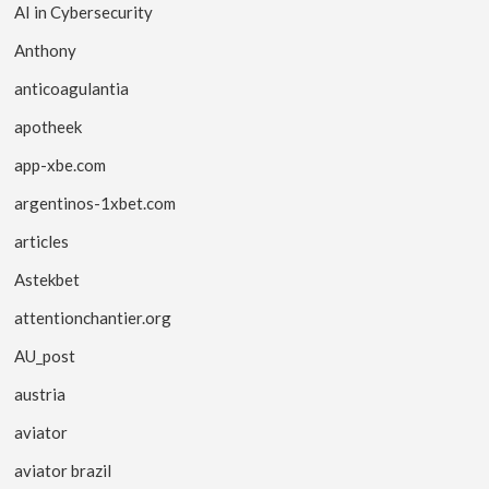
AI in Cybersecurity
Anthony
anticoagulantia
apotheek
app-xbe.com
argentinos-1xbet.com
articles
Astekbet
attentionchantier.org
AU_post
austria
aviator
aviator brazil