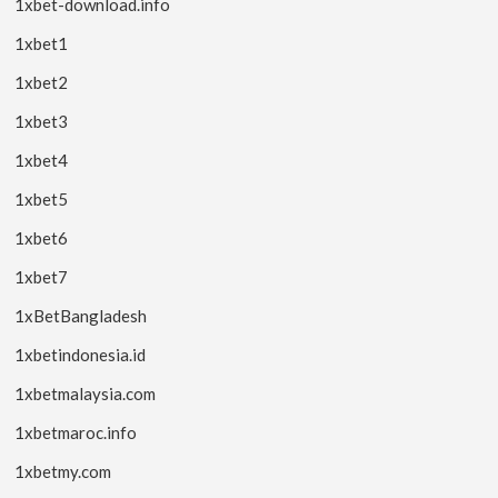
1xbet-download.info
1xbet1
1xbet2
1xbet3
1xbet4
1xbet5
1xbet6
1xbet7
1xBetBangladesh
1xbetindonesia.id
1xbetmalaysia.com
1xbetmaroc.info
1xbetmy.com