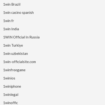
1win Brazil
1win casino spanish
1win fr
1win India
1WIN Official In Russia
1win Turkiye
1win uzbekistan
1win-officialsite.com
1winfreegame
1winios
1winiphone
1winlegal
1winoffic