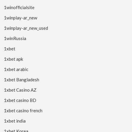
1winofficialsite
1winplay-ar_new
1winplay-ar_new_used
1winRussia
1xbet
1xbet apk
1xbet arabic
1xbet Bangladesh
1xbet Casino AZ
1xbet casino BD
1xbet casino french
1xbet india
1xbet Korea