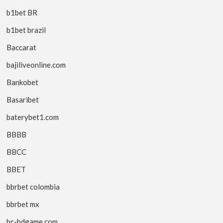
b1bet BR
b1bet brazil
Baccarat
bajiliveonline.com
Bankobet
Basaribet
baterybet1.com
BBBB
BBCC
BBET
bbrbet colombia
bbrbet mx
bc-bdgame.com