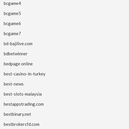
bcgame4
bcgame5
bcgame6
bcgame7
bd-bajilive.com
bdbetwinner
bedpage online
best-casino-in-turkey
best-news
best-slots-malaysia
bestappstrading.com
bestbinary.net
bestbrokercfd.com