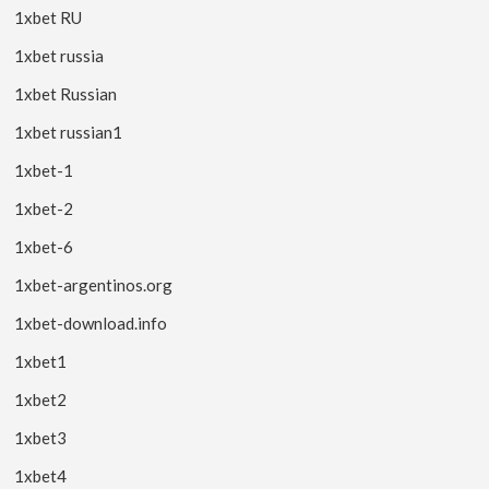
1xbet RU
1xbet russia
1xbet Russian
1xbet russian1
1xbet-1
1xbet-2
1xbet-6
1xbet-argentinos.org
1xbet-download.info
1xbet1
1xbet2
1xbet3
1xbet4