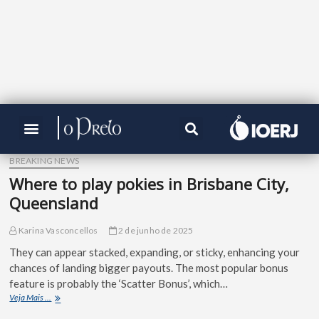
BREAKING NEWS
Where to play pokies in Brisbane City,
Queensland
Karina Vasconcellos
2 de junho de 2025
They can appear stacked, expanding, or sticky, enhancing your
chances of landing bigger payouts. The most popular bonus
feature is probably the ‘Scatter Bonus’, which…
Veja Mais ...