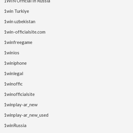
1WIN Official In Russia
1win Turkiye
1win uzbekistan
1win-officialsite.com
1winfreegame
1winios
1winiphone
1winlegal
1winoffic
1winofficialsite
1winplay-ar_new
1winplay-ar_new_used
1winRussia