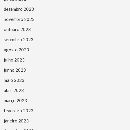
dezembro 2023
novembro 2023
outubro 2023
setembro 2023
agosto 2023
julho 2023
junho 2023
maio 2023
abril 2023
março 2023
fevereiro 2023
janeiro 2023