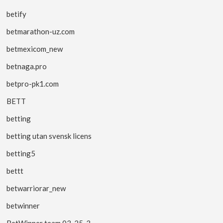
betify
betmarathon-uz.com
betmexicom_new
betnaga.pro
betpro-pk1.com
BETT
betting
betting utan svensk licens
betting5
bettt
betwarriorar_new
betwinner
BetWinner team 03-25-3