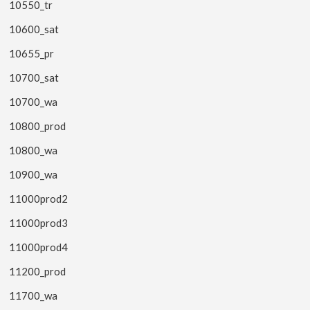
10550_tr
10600_sat
10655_pr
10700_sat
10700_wa
10800_prod
10800_wa
10900_wa
11000prod2
11000prod3
11000prod4
11200_prod
11700_wa