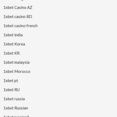
1xbet Casino AZ
1xbet casino BD
1xbet casino french
1xbet india
1xbet Korea
1xbet KR
1xbet malaysia
1xbet Morocco
1xbet pt
1xbet RU
1xbet russia
1xbet Russian
1xbet russian1