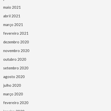
maio 2021
abril 2021
março 2021
fevereiro 2021
dezembro 2020
novembro 2020
outubro 2020
setembro 2020
agosto 2020
julho 2020
março 2020
fevereiro 2020