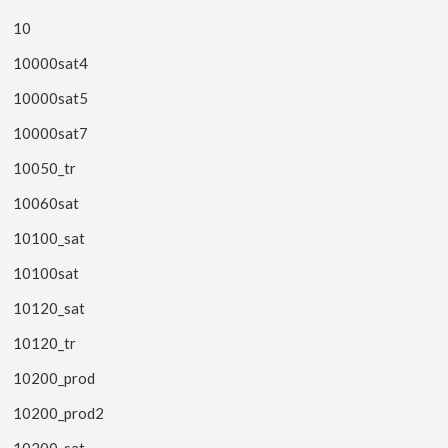
10
10000sat4
10000sat5
10000sat7
10050_tr
10060sat
10100_sat
10100sat
10120_sat
10120_tr
10200_prod
10200_prod2
10200_sat