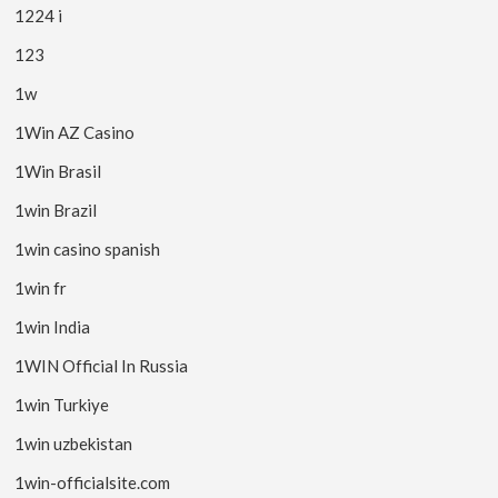
1224 i
123
1w
1Win AZ Casino
1Win Brasil
1win Brazil
1win casino spanish
1win fr
1win India
1WIN Official In Russia
1win Turkiye
1win uzbekistan
1win-officialsite.com