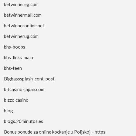
betwinnereg.com
betwinnermali.com
betwinneronline.net
betwinnerug.com
bhs-boobs
bhs-links-main
bhs-teen
Bigbasssplash_cont_post
bitcasino-japan.com
bizzo casino
blog
blogs.20minutos.es
Bonus ponude za online kockanje u Poljskoj – https