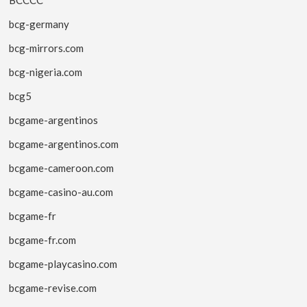
bcg-germany
bcg-mirrors.com
bcg-nigeria.com
bcg5
bcgame-argentinos
bcgame-argentinos.com
bcgame-cameroon.com
bcgame-casino-au.com
bcgame-fr
bcgame-fr.com
bcgame-playcasino.com
bcgame-revise.com