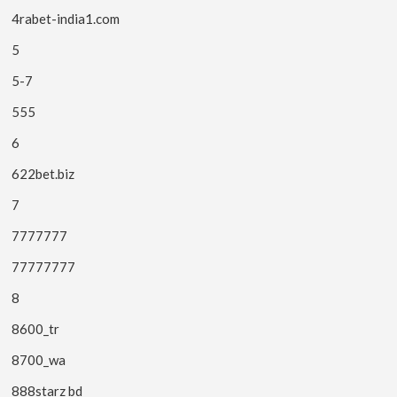
4rabet-india1.com
5
5-7
555
6
622bet.biz
7
7777777
77777777
8
8600_tr
8700_wa
888starz bd