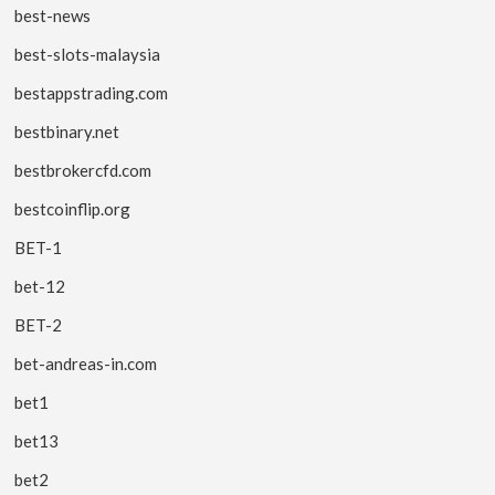
best-news
best-slots-malaysia
bestappstrading.com
bestbinary.net
bestbrokercfd.com
bestcoinflip.org
BET-1
bet-12
BET-2
bet-andreas-in.com
bet1
bet13
bet2