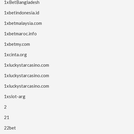
1xBetBangladesh
1xbetindonesia.id
1xbetmalaysia.com
1xbetmaroc.info
1xbetmy.com
1xcinta.org
1xluckystarcasino.com
1xluckystarcasino.com
1xluckystarcasino.com
1xslot-arg
2
21
22bet