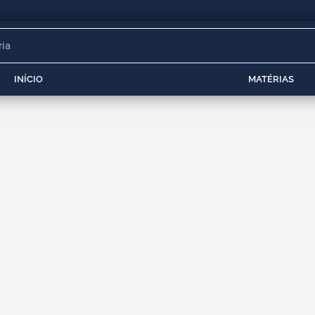
INÍCIO
MATÉRIAS