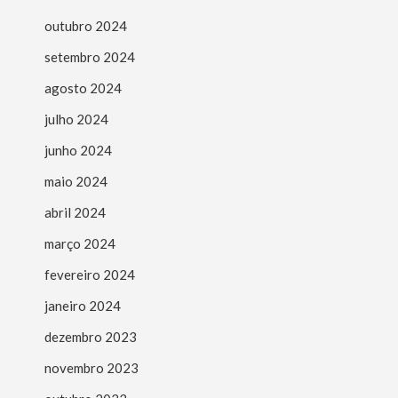
outubro 2024
setembro 2024
agosto 2024
julho 2024
junho 2024
maio 2024
abril 2024
março 2024
fevereiro 2024
janeiro 2024
dezembro 2023
novembro 2023