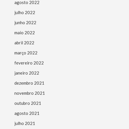
agosto 2022
julho 2022
junho 2022
maio 2022
abril 2022
março 2022
fevereiro 2022
janeiro 2022
dezembro 2021
novembro 2021
outubro 2021
agosto 2021
julho 2021