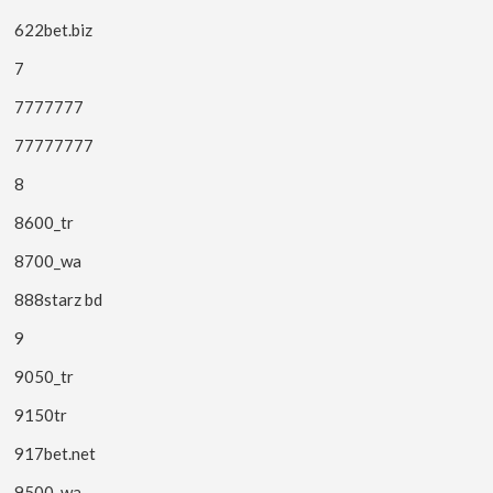
622bet.biz
7
7777777
77777777
8
8600_tr
8700_wa
888starz bd
9
9050_tr
9150tr
917bet.net
9500_wa