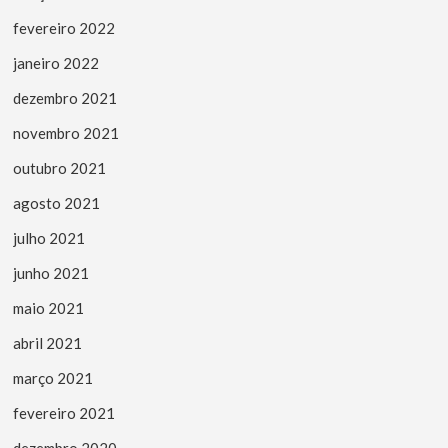
fevereiro 2022
janeiro 2022
dezembro 2021
novembro 2021
outubro 2021
agosto 2021
julho 2021
junho 2021
maio 2021
abril 2021
março 2021
fevereiro 2021
dezembro 2020