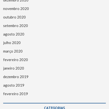
novembro 2020
outubro 2020
setembro 2020
agosto 2020
julho 2020
março 2020
fevereiro 2020
janeiro 2020
dezembro 2019
agosto 2019
fevereiro 2019
CATEGORIAS