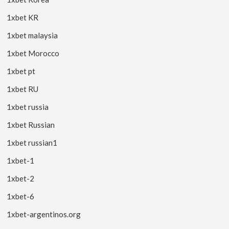
1xbet KR
1xbet malaysia
1xbet Morocco
1xbet pt
1xbet RU
1xbet russia
1xbet Russian
1xbet russian1
1xbet-1
1xbet-2
1xbet-6
1xbet-argentinos.org