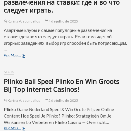
развлечения на ставки: где и во что
следует играть.
Karina Vasconcellos
4 de julho de 2025
Азартные клубы и самые популярные развлечения на
ставки: где и во что следует играть. Если тема идет об
игорных заведениях, выбор игр способен быть потрясающим.
…
Veja Mais ...
SLOTS
Plinko Ball Speel Plinko En Win Groots
Bij Top Internet Casinos!
Karina Vasconcellos
2 de julho de 2025
Plinko Game Nederland Speel & Win Grote Prijzen Online
Content Hoe Speel Je Plinko? Plinko: Strategieën Om Je
Winkansen Lo Verbeteren Plinko Casino — Overzicht…
Veja Mais ...