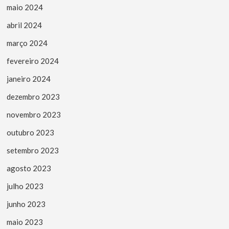
maio 2024
abril 2024
março 2024
fevereiro 2024
janeiro 2024
dezembro 2023
novembro 2023
outubro 2023
setembro 2023
agosto 2023
julho 2023
junho 2023
maio 2023