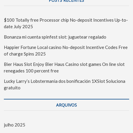
POSTS RECENTES
$100 Totally free Processor chip No-deposit Incentives Up-to-
date July 2025
Bonanza mi cuenta spinfest slot: juguetear regalado
Happier Fortune Local casino No-deposit Incentive Codes Free
of charge Spins 2025
Bier Haus Slot Enjoy Bier Haus Casino slot games On line slot
renegades 100 percent free
Lucky Larry’s Lobstermania dos bonificación 1XSlot Soluciona
gratuito
ARQUIVOS
julho 2025