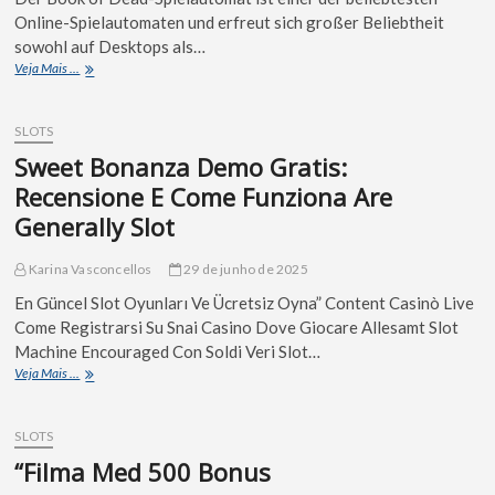
Online-Spielautomaten und erfreut sich großer Beliebtheit
sowohl auf Desktops als…
Veja Mais ...
SLOTS
Sweet Bonanza Demo Gratis:
Recensione E Come Funziona Are
Generally Slot
Karina Vasconcellos
29 de junho de 2025
En Güncel Slot Oyunları Ve Ücretsiz Oyna” Content Casinò Live
Come Registrarsi Su Snai Casino Dove Giocare Allesamt Slot
Machine Encouraged Con Soldi Veri Slot…
Veja Mais ...
SLOTS
“Filma Med 500 Bonus