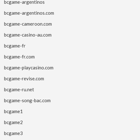
bcgame-argentinos
bcgame-argentinos.com
bcgame-cameroon.com
bcgame-casino-au.com
bcgame-fr
bcgame-fr.com
bcgame-playcasino.com
bcgame-revise.com
bcgame-ru.net
bcgame-song-bac.com
bcgame1
bcgame2
bcgame3