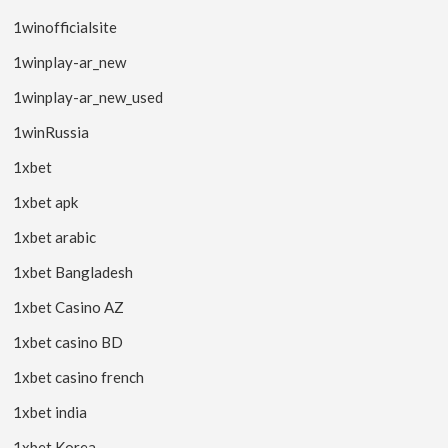
1winofficialsite
1winplay-ar_new
1winplay-ar_new_used
1winRussia
1xbet
1xbet apk
1xbet arabic
1xbet Bangladesh
1xbet Casino AZ
1xbet casino BD
1xbet casino french
1xbet india
1xbet Korea