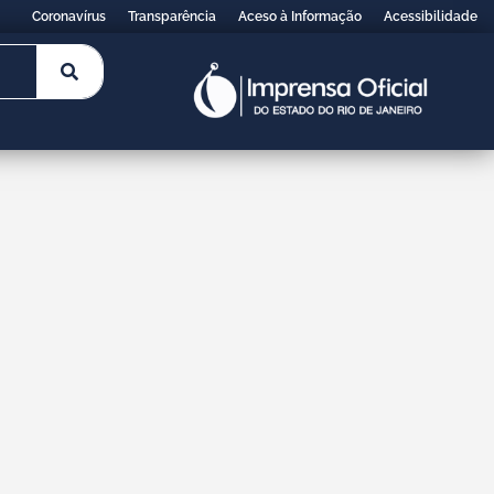
Coronavírus
Transparência
Aceso à Informação
Acessibilidade