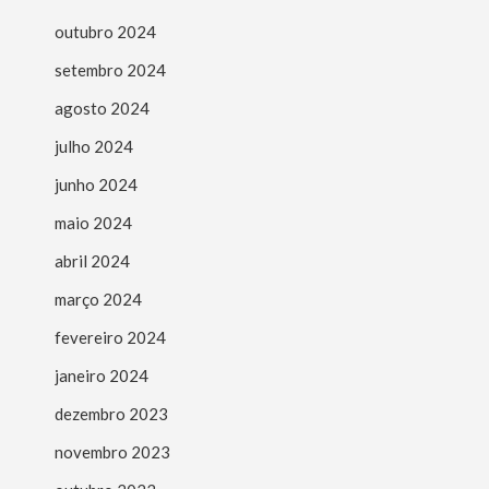
outubro 2024
setembro 2024
agosto 2024
julho 2024
junho 2024
maio 2024
abril 2024
março 2024
fevereiro 2024
janeiro 2024
dezembro 2023
novembro 2023