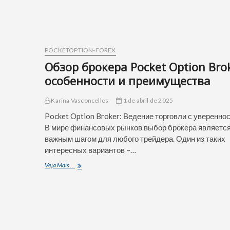
POCKETOPTION-FOREX
Обзор брокера Pocket Option Bro
особенности и преимущества
Karina Vasconcellos
1 de abril de 2025
Pocket Option Broker: Ведение торговли с уверенно
В мире финансовых рынков выбор брокера являетс
важным шагом для любого трейдера. Один из таких
интересных вариантов –…
Veja Mais ...