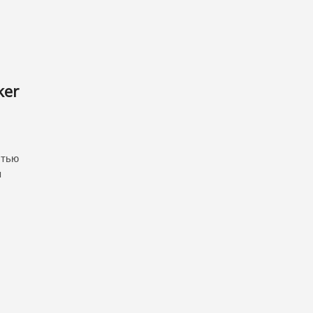
ker
стью
я