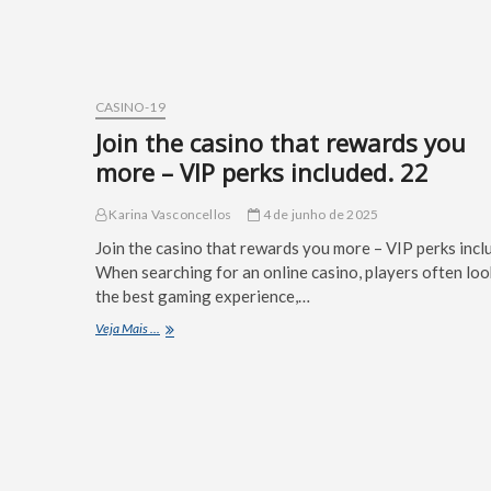
CASINO-19
Join the casino that rewards you
more – VIP perks included. 22
Karina Vasconcellos
4 de junho de 2025
Join the casino that rewards you more – VIP perks incl
When searching for an online casino, players often loo
the best gaming experience,…
Veja Mais ...