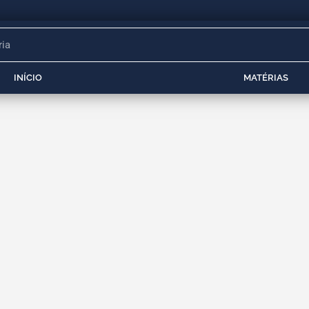
INÍCIO
MATÉRIAS