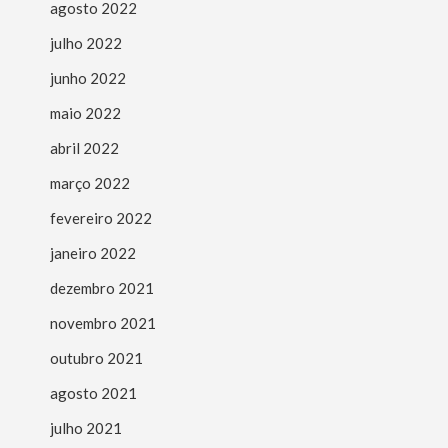
agosto 2022
julho 2022
junho 2022
maio 2022
abril 2022
março 2022
fevereiro 2022
janeiro 2022
dezembro 2021
novembro 2021
outubro 2021
agosto 2021
julho 2021