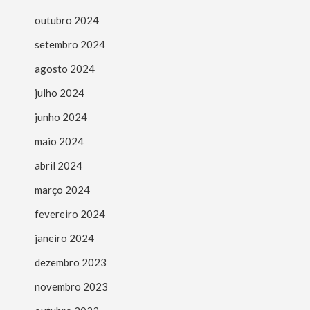
outubro 2024
setembro 2024
agosto 2024
julho 2024
junho 2024
maio 2024
abril 2024
março 2024
fevereiro 2024
janeiro 2024
dezembro 2023
novembro 2023