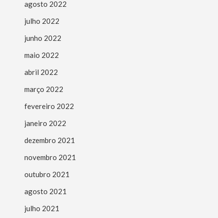
agosto 2022
julho 2022
junho 2022
maio 2022
abril 2022
março 2022
fevereiro 2022
janeiro 2022
dezembro 2021
novembro 2021
outubro 2021
agosto 2021
julho 2021