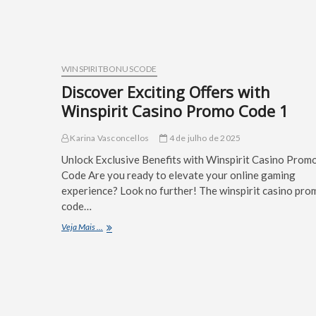
WINSPIRITBONUSCODE
Discover Exciting Offers with
Winspirit Casino Promo Code 1
Karina Vasconcellos
4 de julho de 2025
Unlock Exclusive Benefits with Winspirit Casino Prom
Code Are you ready to elevate your online gaming
experience? Look no further! The winspirit casino pro
code…
Veja Mais ...