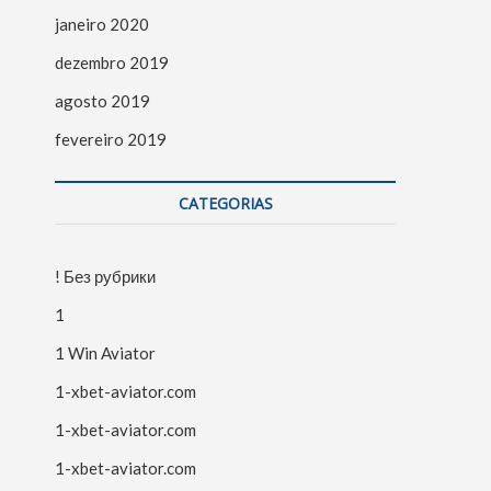
janeiro 2020
dezembro 2019
agosto 2019
fevereiro 2019
CATEGORIAS
! Без рубрики
1
1 Win Aviator
1-xbet-aviator.com
1-xbet-aviator.com
1-xbet-aviator.com