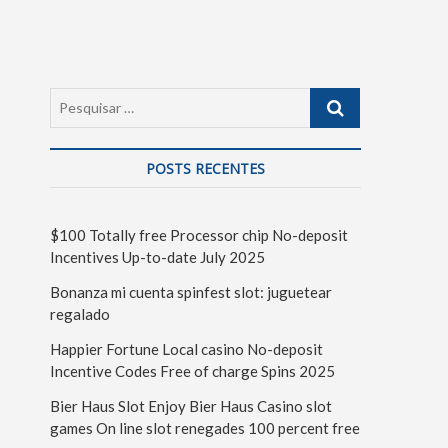
POSTS RECENTES
$100 Totally free Processor chip No-deposit
Incentives Up-to-date July 2025
Bonanza mi cuenta spinfest slot: juguetear
regalado
Happier Fortune Local casino No-deposit
Incentive Codes Free of charge Spins 2025
Bier Haus Slot Enjoy Bier Haus Casino slot
games On line slot renegades 100 percent free