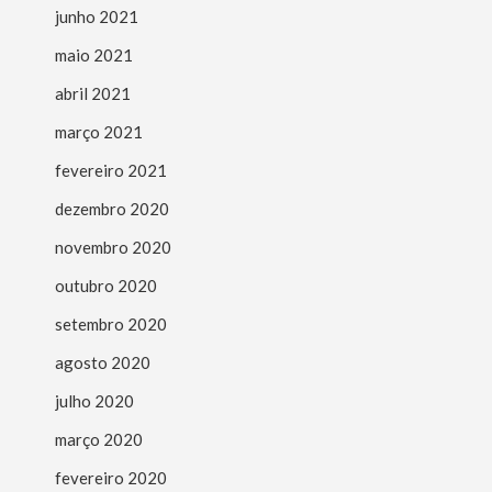
junho 2021
maio 2021
abril 2021
março 2021
fevereiro 2021
dezembro 2020
novembro 2020
outubro 2020
setembro 2020
agosto 2020
julho 2020
março 2020
fevereiro 2020