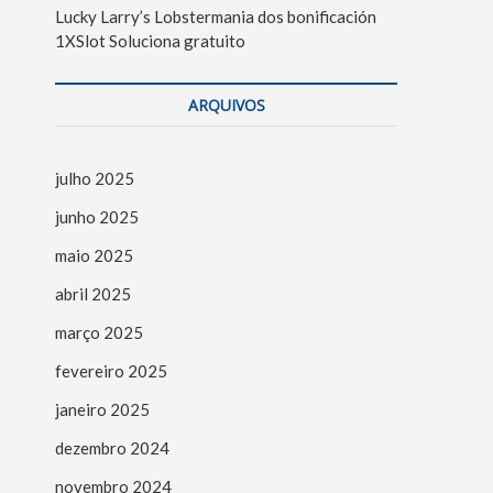
Lucky Larry’s Lobstermania dos bonificación
1XSlot Soluciona gratuito
ARQUIVOS
julho 2025
junho 2025
maio 2025
abril 2025
março 2025
fevereiro 2025
janeiro 2025
dezembro 2024
novembro 2024