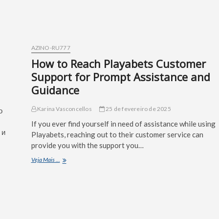
AZINO-RU777
How to Reach Playabets Customer
Support for Prompt Assistance and
Guidance
Karina Vasconcellos
25 de fevereiro de 2025
о
If you ever find yourself in need of assistance while using
 и
Playabets, reaching out to their customer service can
provide you with the support you…
Veja Mais ...