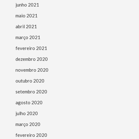
junho 2021
maio 2021
abril 2021
março 2021
fevereiro 2021
dezembro 2020
novembro 2020
outubro 2020
setembro 2020
agosto 2020
julho 2020
março 2020
fevereiro 2020