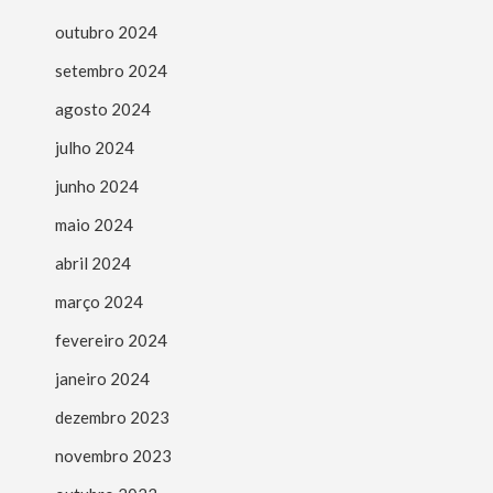
outubro 2024
setembro 2024
agosto 2024
julho 2024
junho 2024
maio 2024
abril 2024
março 2024
fevereiro 2024
janeiro 2024
dezembro 2023
novembro 2023