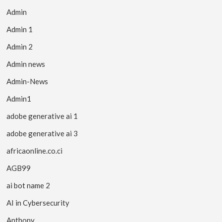
Admin
Admin 1
Admin 2
Admin news
Admin-News
Admin1
adobe generative ai 1
adobe generative ai 3
africaonline.co.ci
AGB99
ai bot name 2
AI in Cybersecurity
Anthony