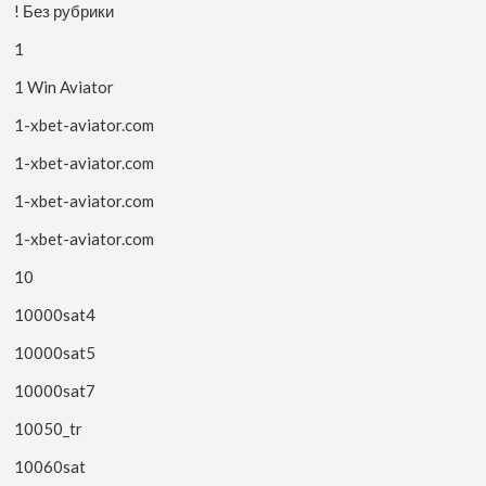
! Без рубрики
1
1 Win Aviator
1-xbet-aviator.com
1-xbet-aviator.com
1-xbet-aviator.com
1-xbet-aviator.com
10
10000sat4
10000sat5
10000sat7
10050_tr
10060sat