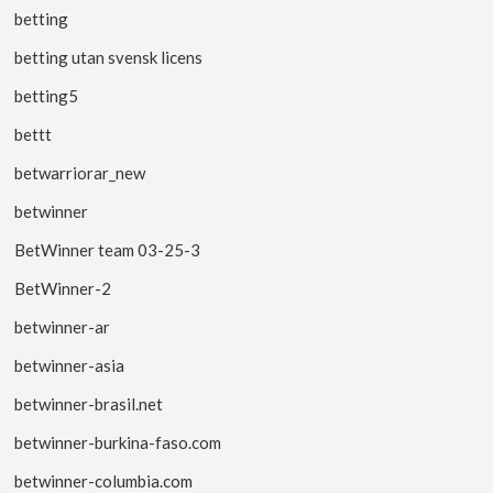
betting
betting utan svensk licens
betting5
bettt
betwarriorar_new
betwinner
BetWinner team 03-25-3
BetWinner-2
betwinner-ar
betwinner-asia
betwinner-brasil.net
betwinner-burkina-faso.com
betwinner-columbia.com