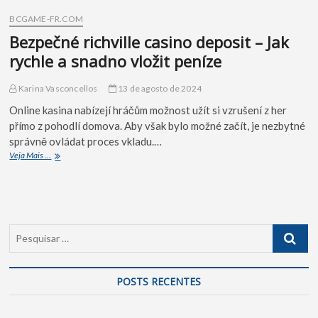
BCGAME-FR.COM
Bezpečné richville casino deposit – Jak
rychle a snadno vložit peníze
Karina Vasconcellos
13 de agosto de 2024
Online kasina nabízejí hráčům možnost užít si vzrušení z her
přímo z pohodlí domova. Aby však bylo možné začít, je nezbytné
správně ovládat proces vkladu.…
Veja Mais ...
POSTS RECENTES