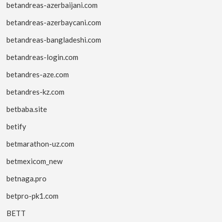
betandreas-azerbaijani.com
betandreas-azerbaycani.com
betandreas-bangladeshi.com
betandreas-login.com
betandres-aze.com
betandres-kz.com
betbaba.site
betify
betmarathon-uz.com
betmexicom_new
betnaga.pro
betpro-pk1.com
BETT