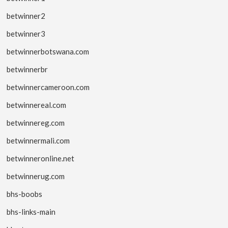
betwinner2
betwinner3
betwinnerbotswana.com
betwinnerbr
betwinnercameroon.com
betwinnereal.com
betwinnereg.com
betwinnermali.com
betwinneronline.net
betwinnerug.com
bhs-boobs
bhs-links-main