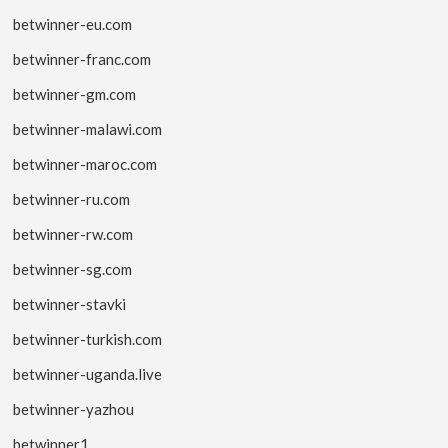
betwinner-eu.com
betwinner-franc.com
betwinner-gm.com
betwinner-malawi.com
betwinner-maroc.com
betwinner-ru.com
betwinner-rw.com
betwinner-sg.com
betwinner-stavki
betwinner-turkish.com
betwinner-uganda.live
betwinner-yazhou
betwinner1