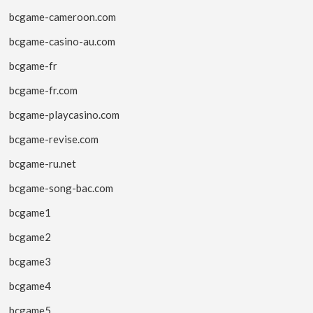
bcgame-cameroon.com
bcgame-casino-au.com
bcgame-fr
bcgame-fr.com
bcgame-playcasino.com
bcgame-revise.com
bcgame-ru.net
bcgame-song-bac.com
bcgame1
bcgame2
bcgame3
bcgame4
bcgame5