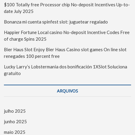
$100 Totally free Processor chip No-deposit Incentives Up-to-
date July 2025
Bonanza mi cuenta spinfest slot: juguetear regalado
Happier Fortune Local casino No-deposit Incentive Codes Free
of charge Spins 2025
Bier Haus Slot Enjoy Bier Haus Casino slot games On line slot
renegades 100 percent free
Lucky Larry’s Lobstermania dos bonificación 1XSlot Soluciona
gratuito
ARQUIVOS
julho 2025
junho 2025
maio 2025