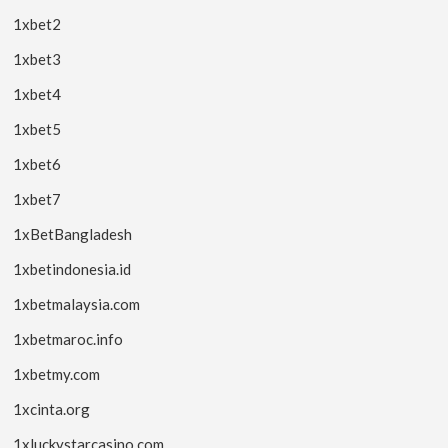
1xbet2
1xbet3
1xbet4
1xbet5
1xbet6
1xbet7
1xBetBangladesh
1xbetindonesia.id
1xbetmalaysia.com
1xbetmaroc.info
1xbetmy.com
1xcinta.org
1xluckystarcasino.com