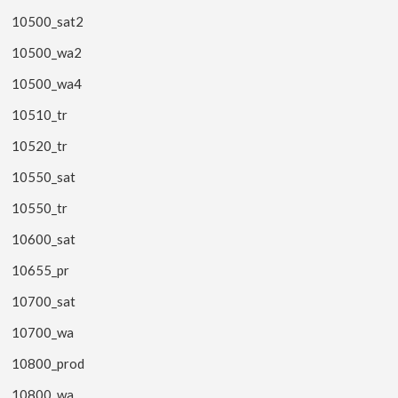
10500_sat2
10500_wa2
10500_wa4
10510_tr
10520_tr
10550_sat
10550_tr
10600_sat
10655_pr
10700_sat
10700_wa
10800_prod
10800_wa