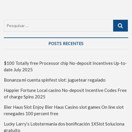
POSTS RECENTES
$100 Totally free Processor chip No-deposit Incentives Up-to-
date July 2025
Bonanza mi cuenta spinfest slot: juguetear regalado
Happier Fortune Local casino No-deposit Incentive Codes Free
of charge Spins 2025
Bier Haus Slot Enjoy Bier Haus Casino slot games On line slot
renegades 100 percent free
Lucky Larry’s Lobstermania dos bonificación 1XSlot Soluciona
gratuito