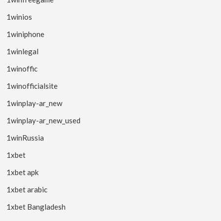
1winios
1winiphone
1winlegal
1winoffic
1winofficialsite
1winplay-ar_new
1winplay-ar_new_used
1winRussia
1xbet
1xbet apk
1xbet arabic
1xbet Bangladesh