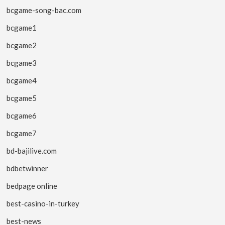
bcgame-song-bac.com
bcgame1
bcgame2
bcgame3
bcgame4
bcgame5
bcgame6
bcgame7
bd-bajilive.com
bdbetwinner
bedpage online
best-casino-in-turkey
best-news