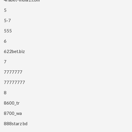
5
5-7
555
6
622bet.biz
7
7777777
77777777
8
8600_tr
8700_wa
888starz bd