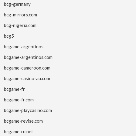
bcg-germany
bcg-mirrors.com
bcg-nigeria.com
bcg5
bcgame-argentinos
bcgame-argentinos.com
bcgame-cameroon.com
bcgame-casino-au.com
bcgame-fr
bcgame-fr.com
bcgame-playcasino.com
bcgame-revise.com
bcgame-ru.net