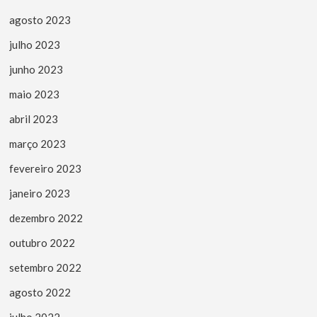
agosto 2023
julho 2023
junho 2023
maio 2023
abril 2023
março 2023
fevereiro 2023
janeiro 2023
dezembro 2022
outubro 2022
setembro 2022
agosto 2022
julho 2022