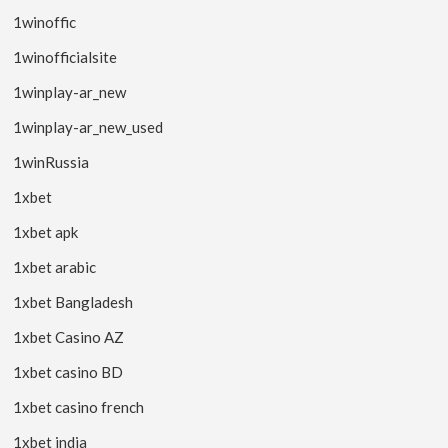
1winoffic
1winofficialsite
1winplay-ar_new
1winplay-ar_new_used
1winRussia
1xbet
1xbet apk
1xbet arabic
1xbet Bangladesh
1xbet Casino AZ
1xbet casino BD
1xbet casino french
1xbet india