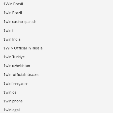
1Win Brasil
1win Brazil
1win casino spanish
1win fr
1win India
1WIN Official In Russia
1win Turkiye
1win uzbekistan
1win-officialsite.com
1winfreegame
1winios
1winiphone
1winlegal