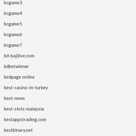
bcgame3
bcgame4
bcgame5
bcgame6
bcgame7
bd-bajilive.com
bdbetwinner
bedpage online
best-casino-in-turkey
best-news
best-slots-malaysia
bestappstrading.com
bestbinary.net