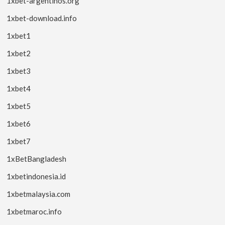
1xbet-argentinos.org
1xbet-download.info
1xbet1
1xbet2
1xbet3
1xbet4
1xbet5
1xbet6
1xbet7
1xBetBangladesh
1xbetindonesia.id
1xbetmalaysia.com
1xbetmaroc.info