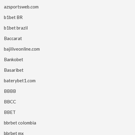
azsportsweb.com
b1bet BR
b1bet brazil
Baccarat
bajiliveonline.com
Bankobet
Basaribet
baterybet1.com
BBBB
BBCC
BBET
bbrbet colombia
bbrbet mx