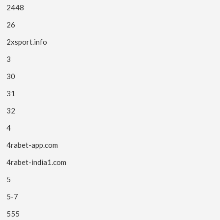
2448
26
2xsport.info
3
30
31
32
4
4rabet-app.com
4rabet-india1.com
5
5-7
555