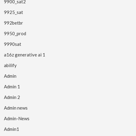
9900_sat2
9925_sat
992betbr
9950_prod
9990sat
a16z generative ai 1
abilify
Admin
Admin 1
Admin 2
Admin news
Admin-News
Admin1