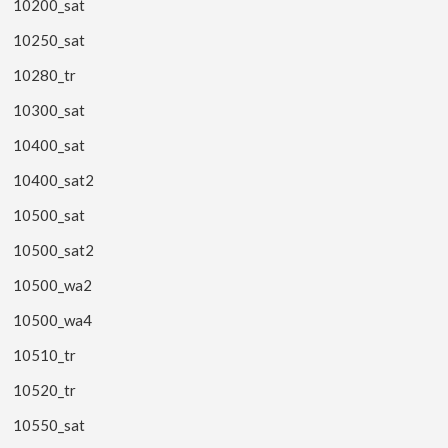
10200_sat
10250_sat
10280_tr
10300_sat
10400_sat
10400_sat2
10500_sat
10500_sat2
10500_wa2
10500_wa4
10510_tr
10520_tr
10550_sat