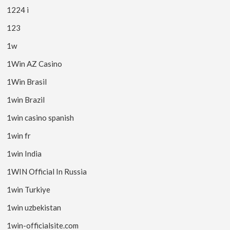
1224 i
123
1w
1Win AZ Casino
1Win Brasil
1win Brazil
1win casino spanish
1win fr
1win India
1WIN Official In Russia
1win Turkiye
1win uzbekistan
1win-officialsite.com