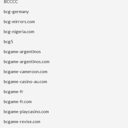
BCCCC
bcg-germany
bcg-mirrors.com
bcg-nigeria.com
bcg5
bcgame-argentinos
bcgame-argentinos.com
bcgame-cameroon.com
bcgame-casino-au.com
bcgame-fr
bcgame-fr.com
bcgame-playcasino.com
bcgame-revise.com