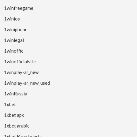
1winfreegame
1winios
1winiphone
1winlegal
1winoffic
1winofficialsite
1winplay-ar_new
1winplay-ar_new_used
1winRussia
1xbet
1xbet apk
1xbet arabic
1xbet Bangladesh