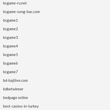
bcgame-ru.net
bcgame-song-bac.com
bcgame1
bcgame2
bcgame3
bcgame4
bcgame5
bcgame6
bcgame7
bd-bajilive.com
bdbetwinner
bedpage online
best-casino-in-turkey