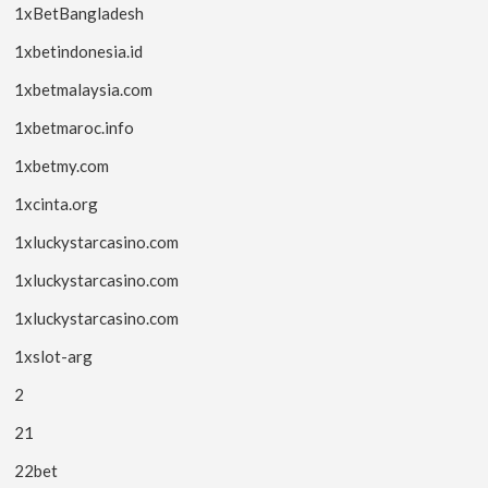
1xBetBangladesh
1xbetindonesia.id
1xbetmalaysia.com
1xbetmaroc.info
1xbetmy.com
1xcinta.org
1xluckystarcasino.com
1xluckystarcasino.com
1xluckystarcasino.com
1xslot-arg
2
21
22bet