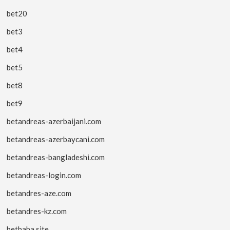
bet20
bet3
bet4
bet5
bet8
bet9
betandreas-azerbaijani.com
betandreas-azerbaycani.com
betandreas-bangladeshi.com
betandreas-login.com
betandres-aze.com
betandres-kz.com
betbaba.site