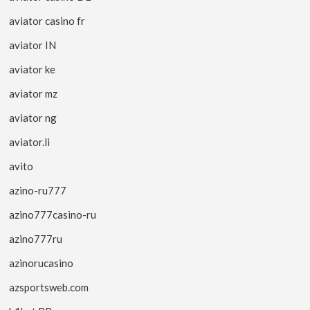
aviator casino fr
aviator IN
aviator ke
aviator mz
aviator ng
aviator.li
avito
azino-ru777
azino777casino-ru
azino777ru
azinorucasino
azsportsweb.com