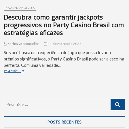
LEKARNASKUPAJ.SI
Descubra como garantir jackpots
progressivos no Party Casino Brasil com
estratégias eficazes
Karina Vasconcellos
11 de março de 2025
Se você busca uma experiência de jogo que possa levar a
prêmios significativos, o Party Casino Brasil pode ser a escolha
perfeita. Com uma variedade…
Veja Mais ...
POSTS RECENTES