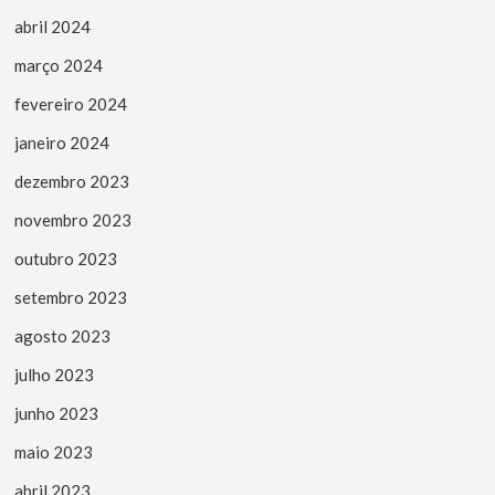
abril 2024
março 2024
fevereiro 2024
janeiro 2024
dezembro 2023
novembro 2023
outubro 2023
setembro 2023
agosto 2023
julho 2023
junho 2023
maio 2023
abril 2023