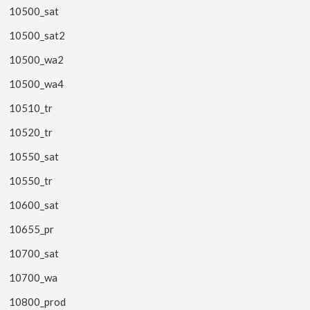
10500_sat
10500_sat2
10500_wa2
10500_wa4
10510_tr
10520_tr
10550_sat
10550_tr
10600_sat
10655_pr
10700_sat
10700_wa
10800_prod