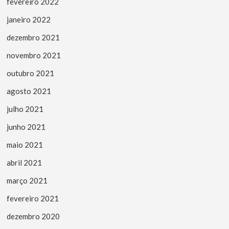
fevereiro 2022
janeiro 2022
dezembro 2021
novembro 2021
outubro 2021
agosto 2021
julho 2021
junho 2021
maio 2021
abril 2021
março 2021
fevereiro 2021
dezembro 2020