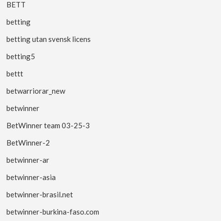
BETT
betting
betting utan svensk licens
betting5
bettt
betwarriorar_new
betwinner
BetWinner team 03-25-3
BetWinner-2
betwinner-ar
betwinner-asia
betwinner-brasil.net
betwinner-burkina-faso.com