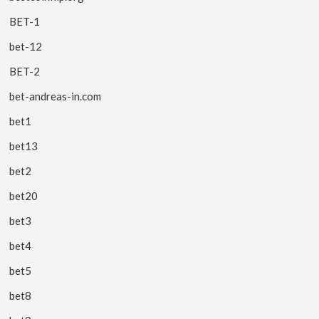
BET-1
bet-12
BET-2
bet-andreas-in.com
bet1
bet13
bet2
bet20
bet3
bet4
bet5
bet8