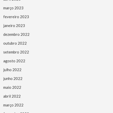
março 2023
fevereiro 2023
janeiro 2023
dezembro 2022
outubro 2022
setembro 2022
agosto 2022
julho 2022
junho 2022
maio 2022
abril 2022
março 2022