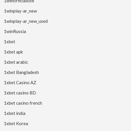
1winofficialsite
1winplay-ar_new
1winplay-ar_new_used
1winRussia
1xbet
1xbet apk
1xbet arabic
1xbet Bangladesh
1xbet Casino AZ
1xbet casino BD
1xbet casino french
1xbet india
1xbet Korea