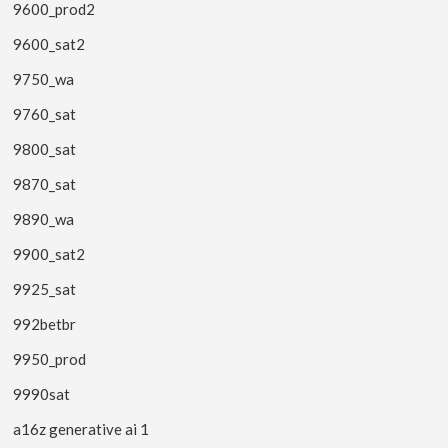
9600_prod2
9600_sat2
9750_wa
9760_sat
9800_sat
9870_sat
9890_wa
9900_sat2
9925_sat
992betbr
9950_prod
9990sat
a16z generative ai 1