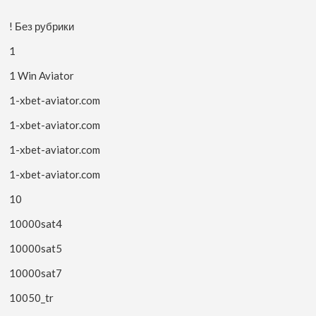
! Без рубрики
1
1 Win Aviator
1-xbet-aviator.com
1-xbet-aviator.com
1-xbet-aviator.com
1-xbet-aviator.com
10
10000sat4
10000sat5
10000sat7
10050_tr