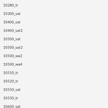
10280_tr
10300_sat
10400_sat
10400_sat2
10500_sat
10500_sat2
10500_wa2
10500_wa4
10510_tr
10520_tr
10550_sat
10550_tr
10600_sat