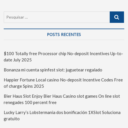
POSTS RECENTES
$100 Totally free Processor chip No-deposit Incentives Up-to-
date July 2025
Bonanza mi cuenta spinfest slot: juguetear regalado
Happier Fortune Local casino No-deposit Incentive Codes Free
of charge Spins 2025
Bier Haus Slot Enjoy Bier Haus Casino slot games On line slot
renegades 100 percent free
Lucky Larry’s Lobstermania dos bonificación 1XSlot Soluciona
gratuito