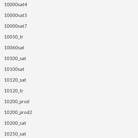
10000sat4
10000sat5
10000sat7
10050_tr
10060sat
10100_sat
10100sat
10120_sat
10120_tr
10200_prod
10200_prod2
10200_sat
10250_sat