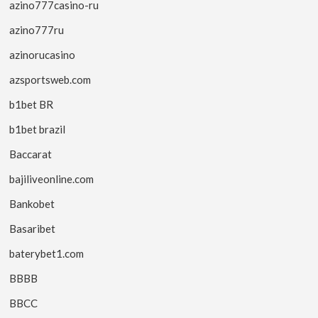
azino777casino-ru
azino777ru
azinorucasino
azsportsweb.com
b1bet BR
b1bet brazil
Baccarat
bajiliveonline.com
Bankobet
Basaribet
baterybet1.com
BBBB
BBCC