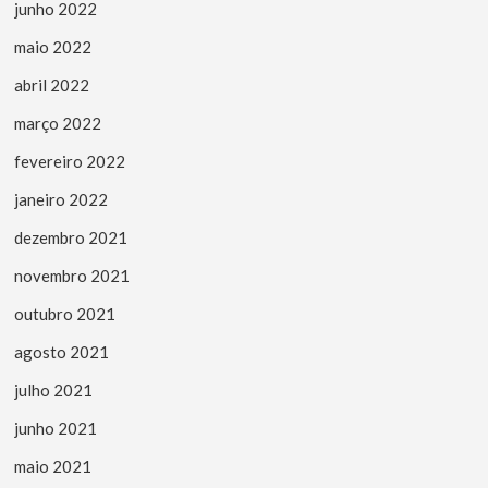
junho 2022
maio 2022
abril 2022
março 2022
fevereiro 2022
janeiro 2022
dezembro 2021
novembro 2021
outubro 2021
agosto 2021
julho 2021
junho 2021
maio 2021