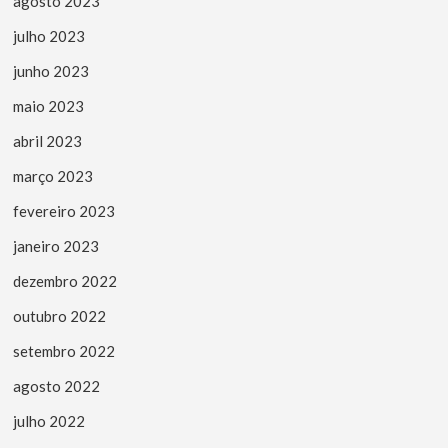
agosto 2023
julho 2023
junho 2023
maio 2023
abril 2023
março 2023
fevereiro 2023
janeiro 2023
dezembro 2022
outubro 2022
setembro 2022
agosto 2022
julho 2022