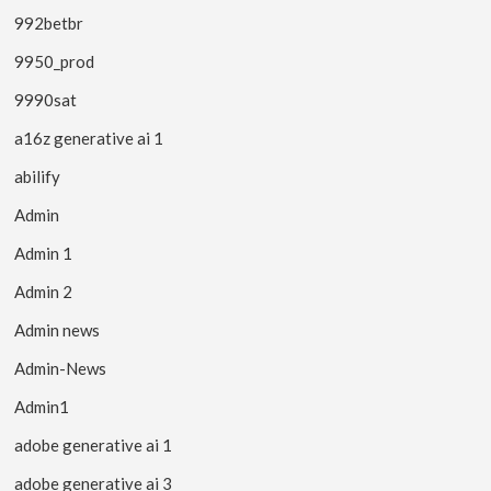
992betbr
9950_prod
9990sat
a16z generative ai 1
abilify
Admin
Admin 1
Admin 2
Admin news
Admin-News
Admin1
adobe generative ai 1
adobe generative ai 3