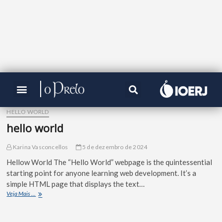
HELLO WORLD
hello world
Karina Vasconcellos
5 de dezembro de 2024
Hellow World The “Hello World” webpage is the quintessential
starting point for anyone learning web development. It’s a
simple HTML page that displays the text…
Veja Mais ...