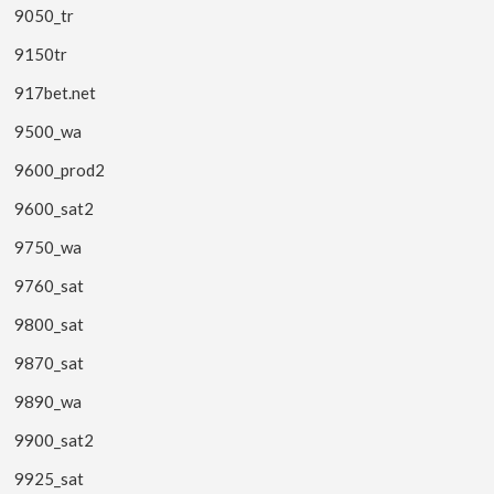
9050_tr
9150tr
917bet.net
9500_wa
9600_prod2
9600_sat2
9750_wa
9760_sat
9800_sat
9870_sat
9890_wa
9900_sat2
9925_sat