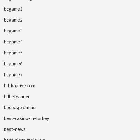
bcgame1
bcgame2
bcgame3
bcgame4
bcgame5
bcgame6
bcgame7
bd-bajilive.com
bdbetwinner
bedpage online
best-casino-in-turkey
best-news
best-slots-malaysia