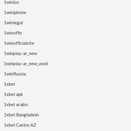
1winios
1winiphone
1winlegal
1winoffic
1winofficialsite
1winplay-ar_new
1winplay-ar_new_used
1winRussia
1xbet
1xbet apk
1xbet arabic
1xbet Bangladesh
1xbet Casino AZ