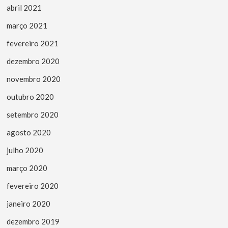
abril 2021
março 2021
fevereiro 2021
dezembro 2020
novembro 2020
outubro 2020
setembro 2020
agosto 2020
julho 2020
março 2020
fevereiro 2020
janeiro 2020
dezembro 2019