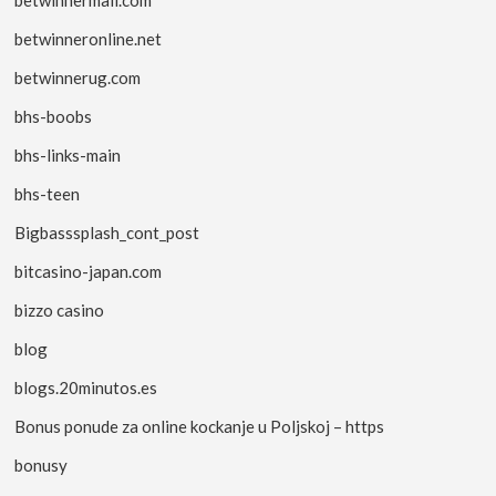
betwinneronline.net
betwinnerug.com
bhs-boobs
bhs-links-main
bhs-teen
Bigbasssplash_cont_post
bitcasino-japan.com
bizzo casino
blog
blogs.20minutos.es
Bonus ponude za online kockanje u Poljskoj – https
bonusy