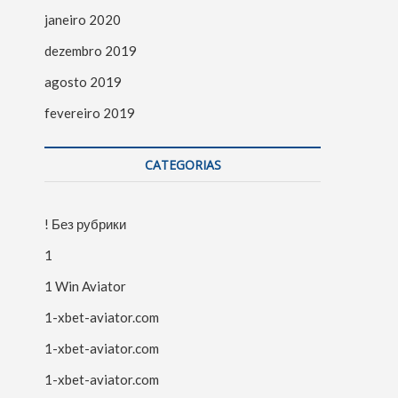
janeiro 2020
dezembro 2019
agosto 2019
fevereiro 2019
CATEGORIAS
! Без рубрики
1
1 Win Aviator
1-xbet-aviator.com
1-xbet-aviator.com
1-xbet-aviator.com