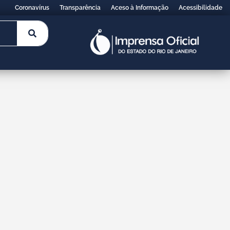
Coronavírus
Transparência
Aceso à Informação
Acessibilidade