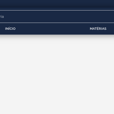
INÍCIO
MATÉRIAS