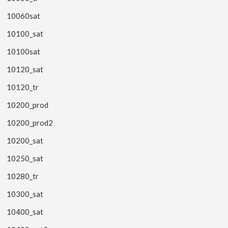
10060sat
10100_sat
10100sat
10120_sat
10120_tr
10200_prod
10200_prod2
10200_sat
10250_sat
10280_tr
10300_sat
10400_sat