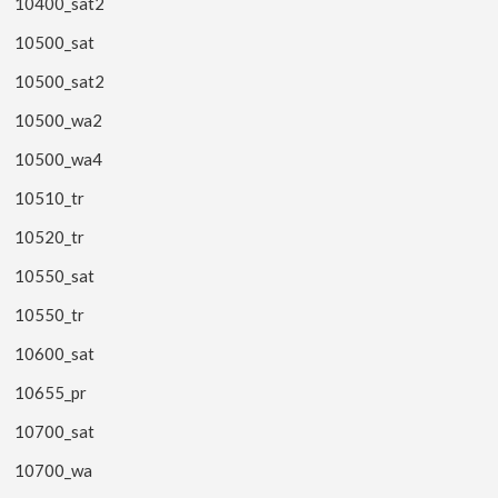
10400_sat2
10500_sat
10500_sat2
10500_wa2
10500_wa4
10510_tr
10520_tr
10550_sat
10550_tr
10600_sat
10655_pr
10700_sat
10700_wa