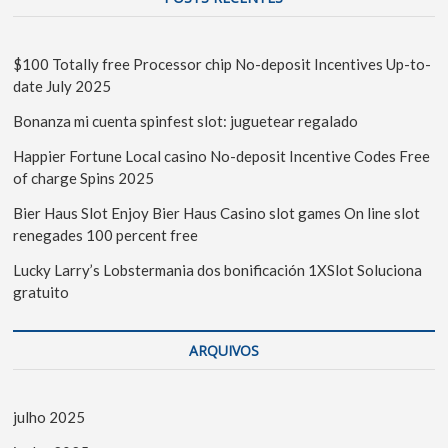
$100 Totally free Processor chip No-deposit Incentives Up-to-
date July 2025
Bonanza mi cuenta spinfest slot: juguetear regalado
Happier Fortune Local casino No-deposit Incentive Codes Free
of charge Spins 2025
Bier Haus Slot Enjoy Bier Haus Casino slot games On line slot
renegades 100 percent free
Lucky Larry’s Lobstermania dos bonificación 1XSlot Soluciona
gratuito
ARQUIVOS
julho 2025