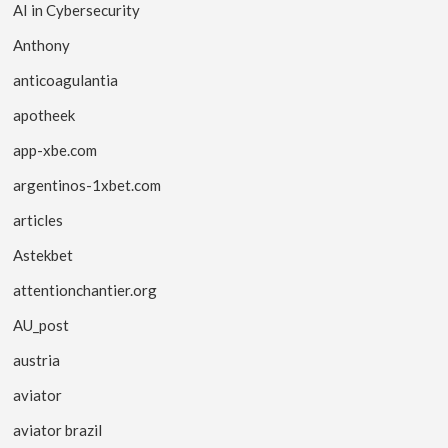
AI in Cybersecurity
Anthony
anticoagulantia
apotheek
app-xbe.com
argentinos-1xbet.com
articles
Astekbet
attentionchantier.org
AU_post
austria
aviator
aviator brazil