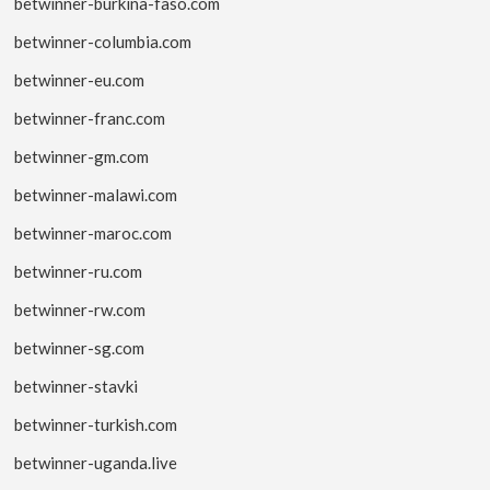
betwinner-burkina-faso.com
betwinner-columbia.com
betwinner-eu.com
betwinner-franc.com
betwinner-gm.com
betwinner-malawi.com
betwinner-maroc.com
betwinner-ru.com
betwinner-rw.com
betwinner-sg.com
betwinner-stavki
betwinner-turkish.com
betwinner-uganda.live