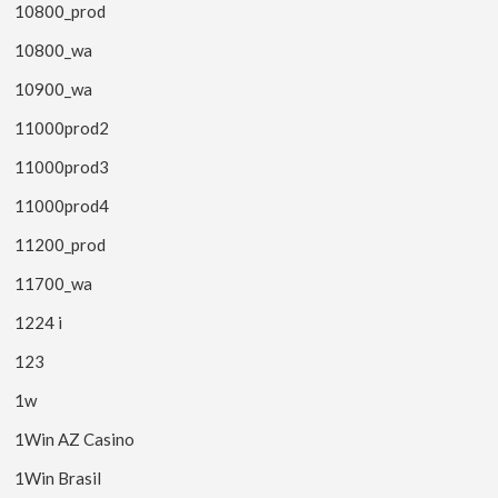
10800_prod
10800_wa
10900_wa
11000prod2
11000prod3
11000prod4
11200_prod
11700_wa
1224 i
123
1w
1Win AZ Casino
1Win Brasil