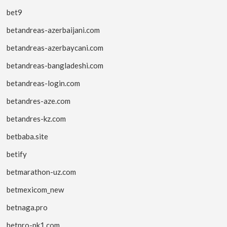
bet9
betandreas-azerbaijani.com
betandreas-azerbaycani.com
betandreas-bangladeshi.com
betandreas-login.com
betandres-aze.com
betandres-kz.com
betbaba.site
betify
betmarathon-uz.com
betmexicom_new
betnaga.pro
betpro-pk1.com