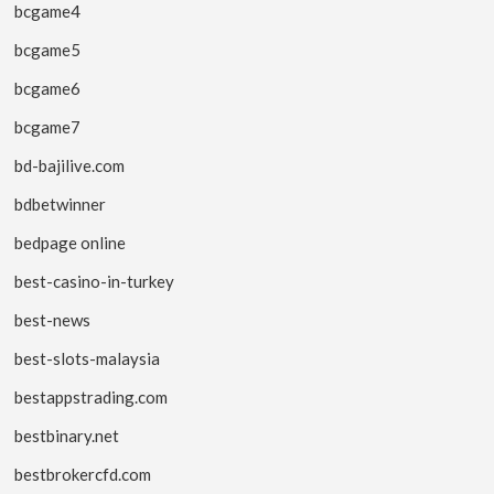
bcgame4
bcgame5
bcgame6
bcgame7
bd-bajilive.com
bdbetwinner
bedpage online
best-casino-in-turkey
best-news
best-slots-malaysia
bestappstrading.com
bestbinary.net
bestbrokercfd.com