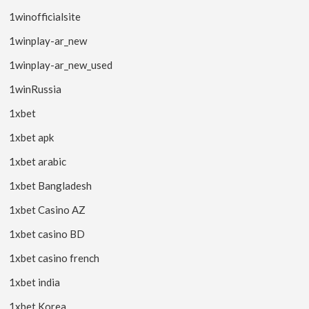
1winofficialsite
1winplay-ar_new
1winplay-ar_new_used
1winRussia
1xbet
1xbet apk
1xbet arabic
1xbet Bangladesh
1xbet Casino AZ
1xbet casino BD
1xbet casino french
1xbet india
1xbet Korea