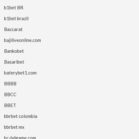
b1bet BR
b1bet brazil
Baccarat
bajiliveonline.com
Bankobet
Basaribet
baterybet1.com
BBBB
BBCC
BBET
bbrbet colombia
bbrbet mx
bc-bdgame.com