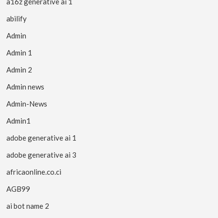
a16z generative ai 1
abilify
Admin
Admin 1
Admin 2
Admin news
Admin-News
Admin1
adobe generative ai 1
adobe generative ai 3
africaonline.co.ci
AGB99
ai bot name 2