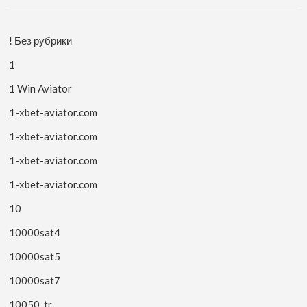
! Без рубрики
1
1 Win Aviator
1-xbet-aviator.com
1-xbet-aviator.com
1-xbet-aviator.com
1-xbet-aviator.com
10
10000sat4
10000sat5
10000sat7
10050_tr