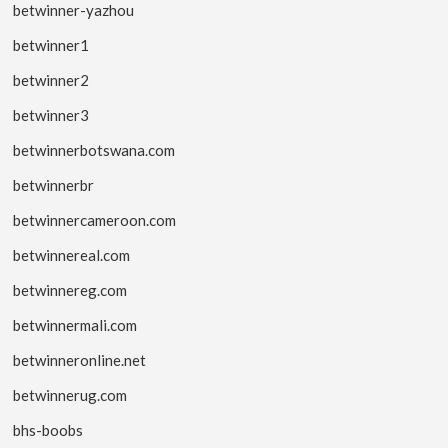
betwinner-yazhou
betwinner1
betwinner2
betwinner3
betwinnerbotswana.com
betwinnerbr
betwinnercameroon.com
betwinnereal.com
betwinnereg.com
betwinnermali.com
betwinneronline.net
betwinnerug.com
bhs-boobs