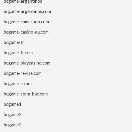
bcgame-argentinos
bcgame-argentinos.com
bcgame-cameroon.com
bcgame-casino-au.com
bcgame-fr
bcgame-fr.com
bcgame-playcasino.com
bcgame-revise.com
bcgame-ru.net
bcgame-song-bac.com
bcgame1
bcgame2
bcgame3