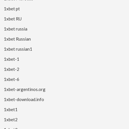
1xbet pt
1xbet RU
1xbet russia
1xbet Russian
1xbet russian1
1xbet-1
1xbet-2
1xbet-6
1xbet-argentinos.org
1xbet-download.info
1xbet1
1xbet2