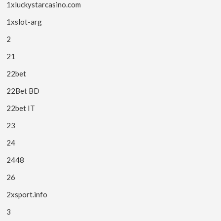
1xluckystarcasino.com
1xslot-arg
2
21
22bet
22Bet BD
22bet IT
23
24
2448
26
2xsport.info
3