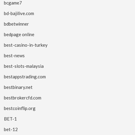
bcgame7
bd-bajilive.com
bdbetwinner
bedpage online
best-casino-in-turkey
best-news
best-slots-malaysia
bestappstrading.com
bestbinary.net
bestbrokercfd.com
bestcoinflip.org
BET-1
bet-12