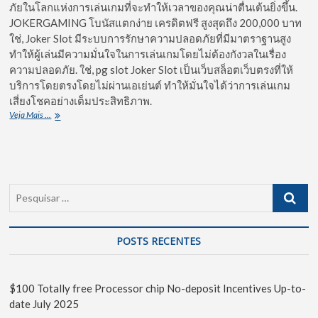
ภัยในโลกแห่งการเล่นเกมที่จะทำให้เวลาของคุณน่าตื่นเต้นยิ่งขึ้น.
JOKERGAMING โบนัสแตกง่าย เครดิตฟรี สูงสุดถึง 200,000 บาท
ใช่, Joker Slot มีระบบการรักษาความปลอดภัยที่มีมาตราฐานสูง
ทำให้ผู้เล่นมีความมั่นใจในการเล่นเกมโดยไม่ต้องกังวลในเรื่อง
ความปลอดภัย. ใช่, pg slot Joker Slot เป็นเว็บสล็อตเว็บตรงที่ให้
บริการโดยตรงโดยไม่ผ่านเอเย่นต์ ทำให้มั่นใจได้ว่าการเล่นเกม
เสี่ยงโชคอย่างเต็มประสิทธิภาพ.
Veja Mais ...
POSTS RECENTES
$100 Totally free Processor chip No-deposit Incentives Up-to-
date July 2025