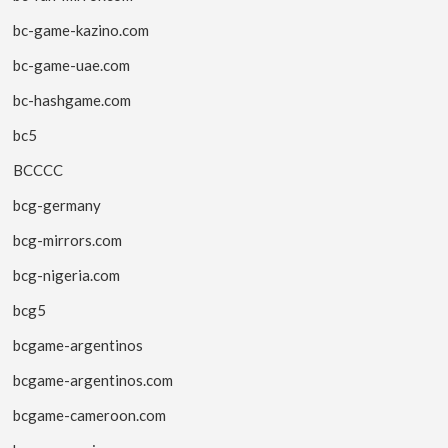
bc-game-kazino.com
bc-game-uae.com
bc-hashgame.com
bc5
BCCCC
bcg-germany
bcg-mirrors.com
bcg-nigeria.com
bcg5
bcgame-argentinos
bcgame-argentinos.com
bcgame-cameroon.com