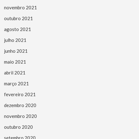
novembro 2021
outubro 2021
agosto 2021
julho 2021
junho 2021
maio 2021
abril 2021
março 2021
fevereiro 2021
dezembro 2020
novembro 2020
outubro 2020
setembro 2020