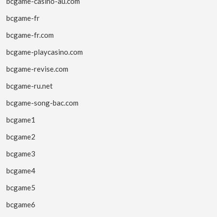
bcgame-casino-au.com
bcgame-fr
bcgame-fr.com
bcgame-playcasino.com
bcgame-revise.com
bcgame-ru.net
bcgame-song-bac.com
bcgame1
bcgame2
bcgame3
bcgame4
bcgame5
bcgame6