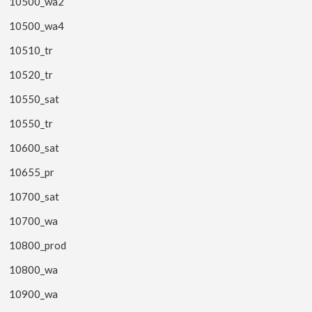
10500_wa2
10500_wa4
10510_tr
10520_tr
10550_sat
10550_tr
10600_sat
10655_pr
10700_sat
10700_wa
10800_prod
10800_wa
10900_wa