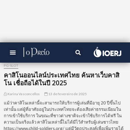
PG-SLOT
คาสิโนออนไลน์ประเทศไทย ค้นหาเว็บคาสิ
โน เชื่อถือได้ในปี 2025
Karina Vasconcellos
13 de fevereiro de 2025
แม้ว่าคาสิโนเหล่านี้จะสามารถให้บริการผู้เล่นที่มีอายุ 20 ปีขึ้นไป
เท่านั้น แต่ผู้ที่อาศัยอยู่ในประเทศไทยจะต้องเสียค่าธรรมเนียมใน
การเข้าใช้บริการ ในขณะที่ชาวต่างชาติจะเข้าใช้บริการได้ฟรี ใน
ความเป็นจริงแล้ว คาสิโนเหล่านี้ไม่ได้มีไว้สำหรับผู้เล่นชาวไทย
https://www.child-soldiers.org/ แต่มีวัตถุประสงค์เพื่อเพิ่มรายได้