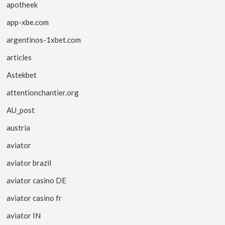
apotheek
app-xbe.com
argentinos-1xbet.com
articles
Astekbet
attentionchantier.org
AU_post
austria
aviator
aviator brazil
aviator casino DE
aviator casino fr
aviator IN