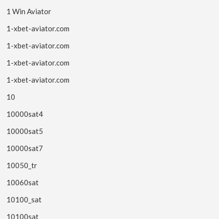
1 Win Aviator
1-xbet-aviator.com
1-xbet-aviator.com
1-xbet-aviator.com
1-xbet-aviator.com
10
10000sat4
10000sat5
10000sat7
10050_tr
10060sat
10100_sat
10100sat