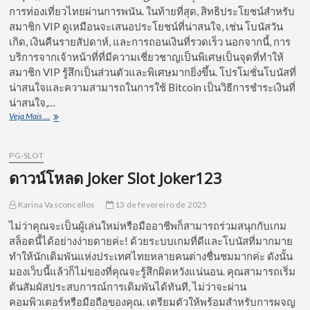
การท่องเที่ยวไทยผ่านการพนัน. ในท้ายที่สุด, สิทธิประโยชน์สำหรับ
สมาชิก VIP ดูเหมือนจะเสนอประโยชน์ที่น่าสนใจ, เช่น โบนัสวัน
เกิด, เงินคืนรายสัปดาห์, และการถอนเงินที่รวดเร็ว นอกจากนี้, การ
บริการจากเจ้าหน้าที่ที่มีความเชี่ยวชาญเป็นพิเศษเป็นจุดที่ทำให้
สมาชิก VIP รู้สึกเป็นส่วนตัวและพิเศษมากยิ่งขึ้น. โปรโมชั่นโบนัสที่
น่าสนใจและความสามารถในการใช้ Bitcoin เป็นวิธีการชำระเงินที่
น่าสนใจ,…
Veja Mais ...
PG-SLOT
ดาวน์โหลด Joker Slot Joker123
Karina Vasconcellos
13 de fevereiro de 2025
ไม่ว่าคุณจะเป็นผู้เล่นใหม่หรือมืออาชีพก็สามารถร่วมสนุกกับเกม
สล็อตนี้ได้อย่างง่ายดายค่ะ! ด้วยระบบเกมที่ดีและโบนัสที่มากมาย
ทำให้นักเดิมพันแห่งประเทศไทยหลายคนต่างชื่นชมมากค่ะ ดังนั้น
มองเว็บนี้แล้วก็ไม่ของที่คุณจะรู้สึกผิดหวังแน่นอน. คุณสามารถเริ่ม
ต้นสัมผัสประสบการณ์การเดิมพันได้ทันที, ไม่ว่าจะผ่าน
คอมพิวเตอร์หรือมือถือของคุณ. เตรียมตัวให้พร้อมสำหรับการผจญ