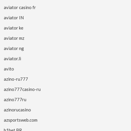
aviator casino fr
aviator IN
aviator ke
aviator mz
aviator ng
aviator.li
avito
azino-ru777
azino777casino-ru
azino777ru
azinorucasino
azsportsweb.com
b1bet BR