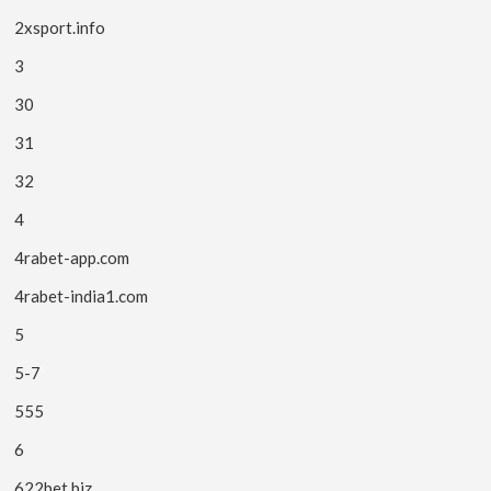
2xsport.info
3
30
31
32
4
4rabet-app.com
4rabet-india1.com
5
5-7
555
6
622bet.biz