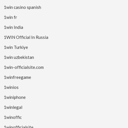
1win casino spanish
1win fr
1win India
1WIN Official In Russia
1win Turkiye
1win uzbekistan
1win-officialsite.com
1winfreegame
1winios
1winiphone
1winlegal
1winoffic
1winofficialsite