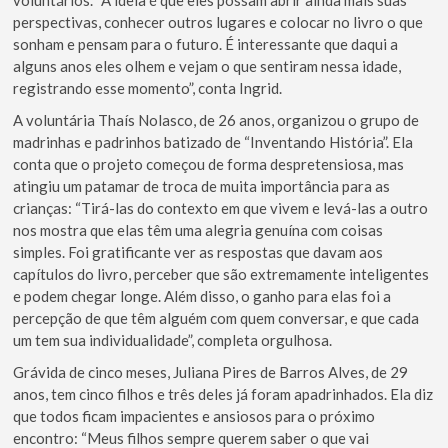
voluntários. “A ideia é que eles possam abrir ainda mais suas
perspectivas, conhecer outros lugares e colocar no livro o que
sonham e pensam para o futuro. É interessante que daqui a
alguns anos eles olhem e vejam o que sentiram nessa idade,
registrando esse momento”, conta Ingrid.
A voluntária Thaís Nolasco, de 26 anos, organizou o grupo de
madrinhas e padrinhos batizado de “Inventando História”. Ela
conta que o projeto começou de forma despretensiosa, mas
atingiu um patamar de troca de muita importância para as
crianças: “Tirá-las do contexto em que vivem e levá-las a outro
nos mostra que elas têm uma alegria genuína com coisas
simples. Foi gratificante ver as respostas que davam aos
capítulos do livro, perceber que são extremamente inteligentes
e podem chegar longe. Além disso, o ganho para elas foi a
percepção de que têm alguém com quem conversar, e que cada
um tem sua individualidade”, completa orgulhosa.
Grávida de cinco meses, Juliana Pires de Barros Alves, de 29
anos, tem cinco filhos e três deles já foram apadrinhados. Ela diz
que todos ficam impacientes e ansiosos para o próximo
encontro: “Meus filhos sempre querem saber o que vai