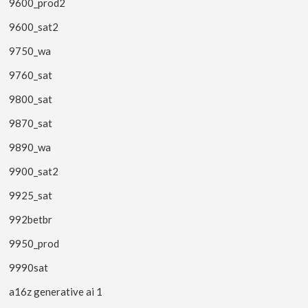
9600_prod2
9600_sat2
9750_wa
9760_sat
9800_sat
9870_sat
9890_wa
9900_sat2
9925_sat
992betbr
9950_prod
9990sat
a16z generative ai 1