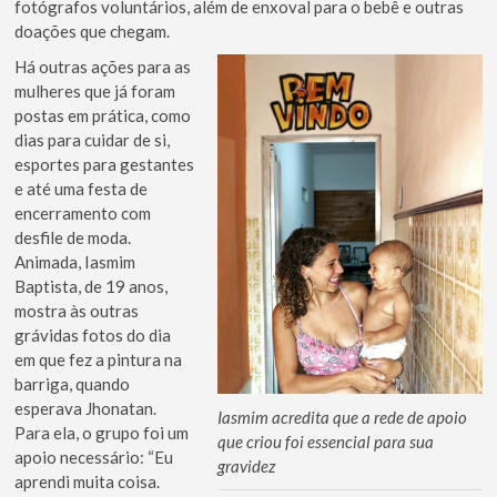
fotógrafos voluntários, além de enxoval para o bebê e outras
doações que chegam.
Há outras ações para as
mulheres que já foram
postas em prática, como
dias para cuidar de si,
esportes para gestantes
e até uma festa de
encerramento com
desfile de moda.
Animada, Iasmim
Baptista, de 19 anos,
mostra às outras
grávidas fotos do dia
em que fez a pintura na
barriga, quando
esperava Jhonatan.
Iasmim acredita que a rede de apoio
Para ela, o grupo foi um
que criou foi essencial para sua
apoio necessário: “Eu
gravidez
aprendi muita coisa.