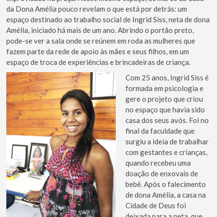
da Dona Amélia pouco revelam o que está por detrás: um
espaço destinado ao trabalho social de Ingrid Siss, neta de dona
Amélia, iniciado há mais de um ano. Abrindo o portão preto,
pode-se ver a sala onde se reúnem em roda as mulheres que
fazem parte da rede de apoio às mães e seus filhos, em um
espaço de troca de experiências e brincadeiras de criança.
Com 25 anos, Ingrid Siss é
formada em psicologia e
gere o projeto que criou
no espaço que havia sido
casa dos seus avós. Foi no
final da faculdade que
surgiu a ideia de trabalhar
com gestantes e crianças,
quando recebeu uma
doação de enxovais de
bebê. Após o falecimento
de dona Amélia, a casa na
Cidade de Deus foi
deixada para a neta, que