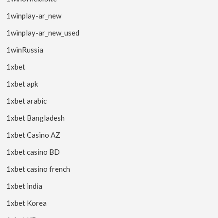
1winplay-ar_new
1winplay-ar_new_used
1winRussia
1xbet
1xbet apk
1xbet arabic
1xbet Bangladesh
1xbet Casino AZ
1xbet casino BD
1xbet casino french
1xbet india
1xbet Korea