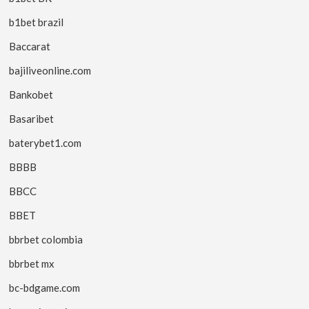
b1bet brazil
Baccarat
bajiliveonline.com
Bankobet
Basaribet
baterybet1.com
BBBB
BBCC
BBET
bbrbet colombia
bbrbet mx
bc-bdgame.com